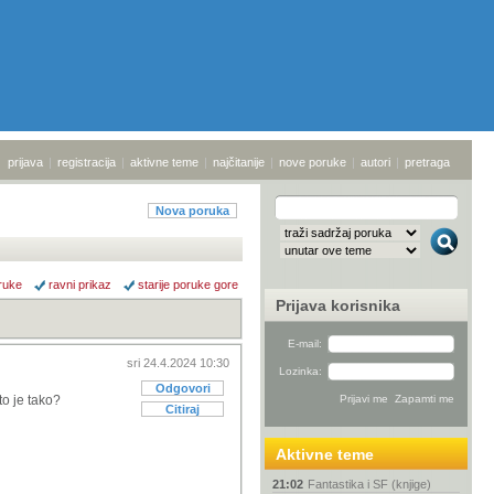
prijava
|
registracija
|
aktivne teme
|
najčitanije
|
nove poruke
|
autori
|
pretraga
Nova poruka
ruke
ravni prikaz
starije poruke gore
Prijava korisnika
E-mail:
sri 24.4.2024 10:30
Lozinka:
Odgovori
to je tako?
Citiraj
Aktivne teme
21:02
Fantastika i SF (knjige)