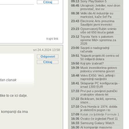
09:13
Sony PlayStation 5
Citiraj
08:45
Ukrajinski Jetkiller, novi dron
presretač, lovi sv
08:38
Veliki dio AI industrije su
marksisti, kaže šef Pa
23:43
Electronic Arts preuzima
Saudijski javni investici
23:23
Opservatorij Rubin snimio
više od 650 tisuća galak
23:12
Toyota Yaris s paketom
trajni link
opreme Mid+ spremna za
2026
23:00
Savjeti o nadogradnji
sri 24.4.2024 13:58
računala
19:51
'Najaviti projekt AI centra od
Odgovori
50 milijardi dolara
Citiraj
19:50
Koji iptv izabrati?
19:39
Musk investitorima gotovo
polovicu vremena govori
18:48
Volvo EX50: Veći, jeftiniji i
napredniji nasljedni
edan clanak
18:41
Sklapanje PC konfiguracija -
iznad 1300 EUR
17:33
Prvi put u povijesti putnički
 istraživanja
zrakoplov obavio let
ike to ce ici dalje.
riti, bakina
17:22
Biciklizam, bicikli, oprema,
n toga bere vrhnje.
staze...
17:10
Ova Honda iz 1974. dobila
je električni pogon i to
oj kompaniji da ima
17:09
Kutak za ljubitelje Formule 1
16:35
Ovako će izgledati Pixel 11
16:33
Samsung Galaxy Watch
16:30
AI kompanije masovno