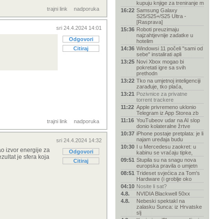
kupuju knjige za treniranje m
trajni link
nadporuka
16:22
Samsung Galaxy
S25/S25+/S25 Ultra -
[Rasprava]
sri 24.4.2024 14:01
15:36
Roboti preuzimaju
najzahtjevnije zadatke u
Odgovori
hotelim
Citiraj
14:36
Windowsi 11 počeli "sami od
sebe" instalirati apli
13:25
Novi Xbox mogao bi
pokretati igre sa svih
prethodn
13:22
Tko na umjetnoj inteligenciji
zarađuje, tko plaća,
13:21
Pozivnice za privatne
torrent trackere
11:22
Apple privremeno uklonio
Telegram iz App Storea zb
11:16
YouTubeov udar na AI slop
trajni link
nadporuka
donio kolateralne žrtve
10:37
iPhone postaje pretplata: je li
najam uređaja budu
sri 24.4.2024 14:32
10:30
I u Mercedesu zaokret: u
o izvor energije za
Odgovori
kabinu se vraćaju tipke,
zultat je sfera koja
09:51
Stupila su na snagu nova
Citiraj
europska pravila o umjetn
08:51
Trideset svjećica za Tom's
Hardware (i groblje oko
04:10
Nosite li sat?
4.8.
NVIDIA Blackwell 50xx
4.8.
Nebeski spektakl na
zalasku Sunca: iz Hrvatske
slj