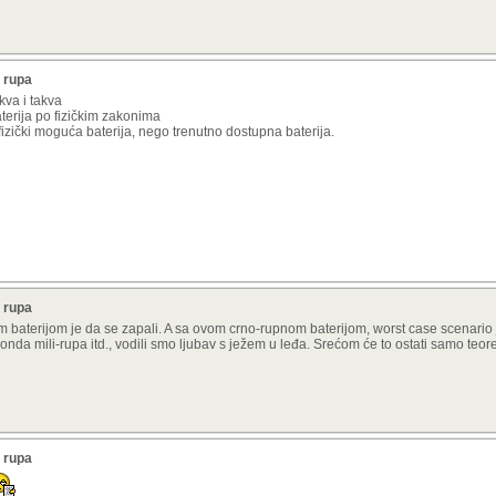
 rupa
akva i takva
baterija po fizičkim zakonima
i fizički moguća baterija, nego trenutno dostupna baterija.
 rupa
om baterijom je da se zapali. A sa ovom crno-rupnom baterijom, worst case scenario j
nda mili-rupa itd., vodili smo ljubav s ježem u leđa. Srećom će to ostati samo teore
 rupa