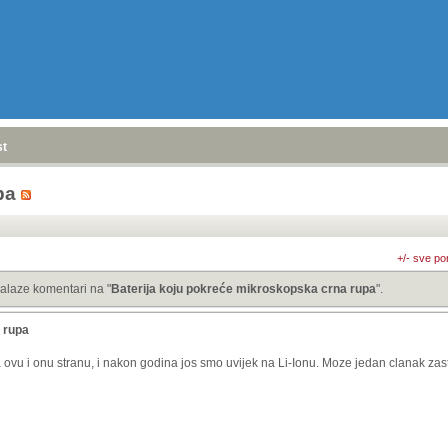
stranica
»
pa
+/- sve po
alaze komentari na "
Baterija koju pokreće mikroskopska crna rupa
".
 rupa
ovu i onu stranu, i nakon godina jos smo uvijek na Li-Ionu. Moze jedan clanak zas