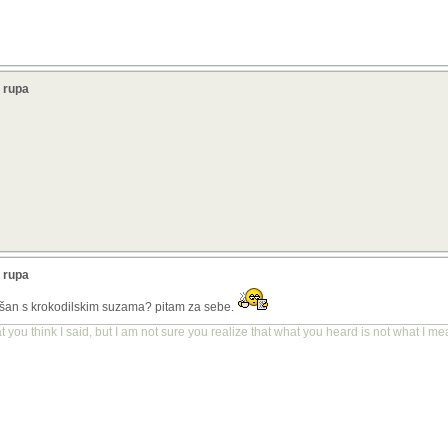
 rupa
 rupa
ješan s krokodilskim suzama? pitam za sebe.
you think I said, but I am not sure you realize that what you heard is not what I me