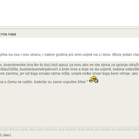
crna rupa
jima na ovu i onu stranu, i nakon godina jos smo uvijek na Li-Ionu. Moze jedan cla
. znanstvenike (ma tko to bio) boli qqruz za lovu ako ne ide njima za igranje istraži
 ništaučilišta, budale/pametnjakovići s brdo love a koje se da uvjeriti, bakina ostavštin
 ne zanima, jer od toga ionako njima ništa; uvijek netko izvan toga bere vrhnje. ako
 ma o čemu se radilo. baterije su samo usputne žrtve."
you think I said, but I am not sure you realize that what you heard is not what I me
1 (Ajar).