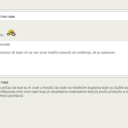
crna rupa
mi...
ristili.
ulus (ili kako im se već zove matični planet) od uništenja, ali je zakasnio.
 rupa
 pričao da kad su ih zvali u Area51 da rade na lebdećim kuglama koje su služile ka
rištavanja mini crne rupe koja je obujmljena materijalom koji joj pruža protusilu a re
osi gravitaciji.