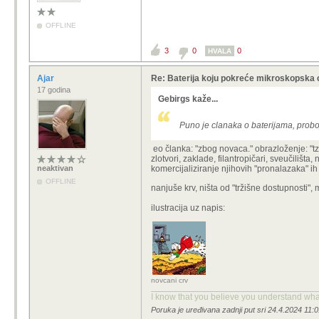
OFFLINE
3
0
0
HVALA
Ajar
Re: Baterija koju pokreće mikroskopska 
17 godina
Gebirgs kaže...
Puno je clanaka o baterijama, probo
eo članka: "zbog novaca." obrazloženje: "tzv
zlotvori, zaklade, filantropičari, sveučilišta,
neaktivan
komercijaliziranje njihovih "pronalazaka" ih
OFFLINE
nanjuše krv, ništa od "tržišne dostupnosti",
ilustracija uz napis:
novcani crv
I know that you believe you understand what 
Poruka je uređivana zadnji put sri 24.4.2024 11:0