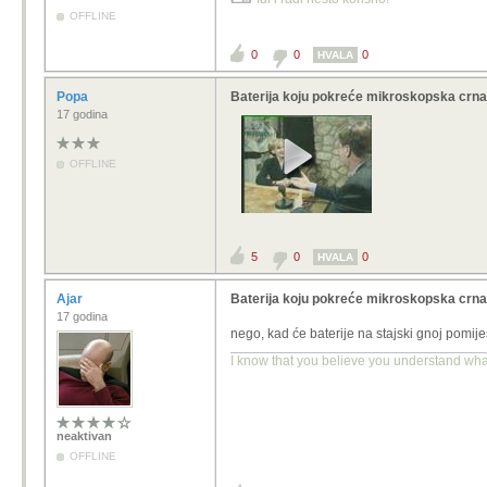
OFFLINE
0
0
0
HVALA
Popa
Baterija koju pokreće mikroskopska crna
17 godina
OFFLINE
5
0
0
HVALA
Ajar
Baterija koju pokreće mikroskopska crna
17 godina
nego, kad će baterije na stajski gnoj pomi
I know that you believe you understand what 
neaktivan
OFFLINE