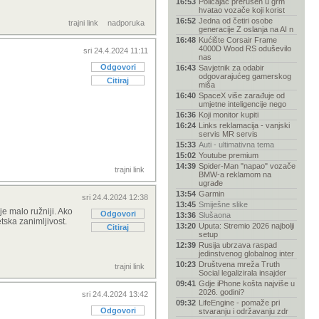
16:53
Policajac prerušen u grm
hvatao vozače koji korist
16:52
Jedna od četiri osobe
trajni link
nadporuka
generacije Z oslanja na AI n
16:48
Kućište Corsair Frame
4000D Wood RS oduševilo
sri 24.4.2024 11:11
nas
Odgovori
16:43
Savjetnik za odabir
odgovarajućeg gamerskog
Citiraj
miša
16:40
SpaceX više zarađuje od
umjetne inteligencije nego
16:36
Koji monitor kupiti
16:24
Links reklamacija - vanjski
servis MR servis
15:33
Auti - ultimativna tema
15:02
Youtube premium
14:39
Spider-Man "napao" vozače
trajni link
BMW-a reklamom na
ugrađe
13:54
Garmin
sri 24.4.2024 12:38
13:45
Smiješne slike
e malo ružniji. Ako
Odgovori
13:36
Slušaona
tska zanimljivost.
13:20
Uputa: Stremio 2026 najbolji
Citiraj
setup
12:39
Rusija ubrzava raspad
jedinstvenog globalnog inter
10:23
Društvena mreža Truth
trajni link
Social legalizirala insajder
09:41
Gdje iPhone košta najviše u
2026. godini?
sri 24.4.2024 13:42
09:32
LifeEngine - pomaže pri
Odgovori
stvaranju i održavanju zdr