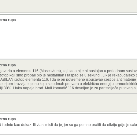
crna rupa
crna rupa
je govorio o elementu 116 (Moscovium), koji tada nije ni postojao u periodnom susta
izotop koji smo probali bio je nestabilan i raspao se u sekundi. Lik je rekao, daleko 
o STABILAN izotop elementa 116. I da je on povremeno ispucavao čestice antimaterij
terijom i razvija toplinu koja se odmah pretvara u električnu energiju termoelektri
lji 30%. I tako napaja brod. Mali komadić 116 dovoljan je za par stoljeća putovanja.
crna rupa
 odnio kao dokaz. Ili vlast misli da je, jer su ga pomno pratili da otkriju gdje je sak