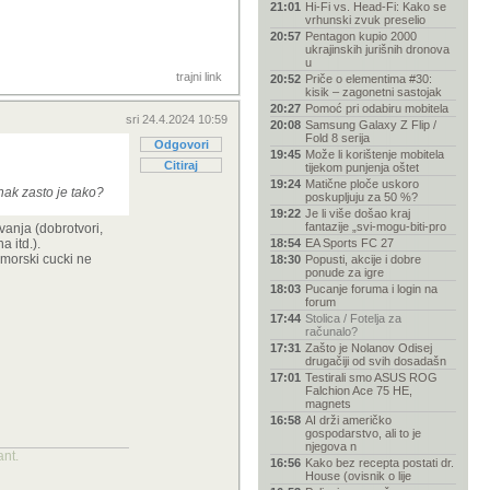
21:01
Hi-Fi vs. Head-Fi: Kako se
vrhunski zvuk preselio
20:57
Pentagon kupio 2000
ukrajinskih jurišnih dronova
u
trajni link
20:52
Priče o elementima #30:
kisik – zagonetni sastojak
20:27
Pomoć pri odabiru mobitela
sri 24.4.2024 10:59
20:08
Samsung Galaxy Z Flip /
Fold 8 serija
Odgovori
19:45
Može li korištenje mobitela
Citiraj
tijekom punjenja oštet
19:24
Matične ploče uskoro
nak zasto je tako?
poskupljuju za 50 %?
19:22
Je li više došao kraj
fantazije „svi-mogu-biti-pro
vanja (dobrotvori,
a itd.).
18:54
EA Sports FC 27
 morski cucki ne
18:30
Popusti, akcije i dobre
ponude za igre
18:03
Pucanje foruma i login na
forum
17:44
Stolica / Fotelja za
računalo?
17:31
Zašto je Nolanov Odisej
drugačiji od svih dosadašn
17:01
Testirali smo ASUS ROG
Falchion Ace 75 HE,
magnets
16:58
AI drži američko
gospodarstvo, ali to je
njegova n
ant.
16:56
Kako bez recepta postati dr.
House (ovisnik o lije