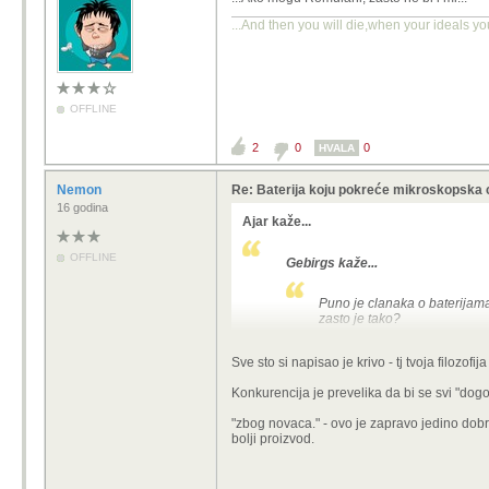
...And then you will die,when your ideals yo
OFFLINE
2
0
0
HVALA
Nemon
Re: Baterija koju pokreće mikroskopska 
16 godina
Ajar kaže...
OFFLINE
Gebirgs kaže...
Puno je clanaka o baterijama
zasto je tako?
eo članka: "zbog novaca." obrazložen
Sve sto si napisao je krivo - tj tvoja filozofij
(dobrotvori, zlotvori, zaklade, filant
ostavština itd.). komercijaliziranje 
Konkurencija je prevelika da bi se svi "dogov
ako morski cucki ne nanjuše krv, niš
"zbog novaca." - ovo je zapravo jedino dobro
bolji proizvod.
ilustracija uz napis: