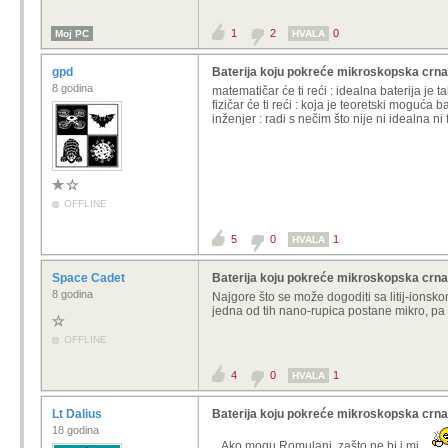
1
2
0
Moj PC
HVALA
gpd
Baterija koju pokreće mikroskopska crna
8 godina
matematičar će ti reći : idealna baterija je t
fizičar će ti reći : koja je teoretski moguća 
inženjer : radi s nečim što nije ni idealna n
OFFLINE
5
0
1
HVALA
Space Cadet
Baterija koju pokreće mikroskopska crna
8 godina
Najgore što se može dogoditi sa litij-ionsk
jedna od tih nano-rupica postane mikro, pa o
OFFLINE
4
0
1
HVALA
Lt Dalius
Baterija koju pokreće mikroskopska crna
18 godina
...Ako mogu Romulani, zašto ne bi i mi...