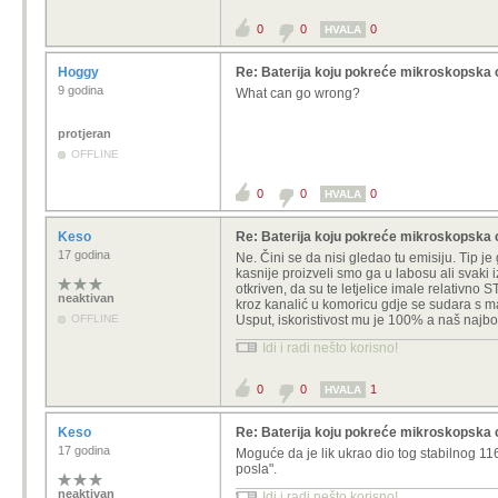
0
0
0
HVALA
Hoggy
Re: Baterija koju pokreće mikroskopska 
9 godina
What can go wrong?
protjeran
OFFLINE
0
0
0
HVALA
Keso
Re: Baterija koju pokreće mikroskopska 
17 godina
Ne. Čini se da nisi gledao tu emisiju. Tip 
kasnije proizveli smo ga u labosu ali svaki 
otkriven, da su te letjelice imale relativn
neaktivan
kroz kanalić u komoricu gdje se sudara s ma
OFFLINE
Usput, iskoristivost mu je 100% a naš najbo
Idi i radi nešto korisno!
0
0
1
HVALA
Keso
Re: Baterija koju pokreće mikroskopska 
17 godina
Moguće da je lik ukrao dio tog stabilnog 116 i
posla".
neaktivan
Idi i radi nešto korisno!