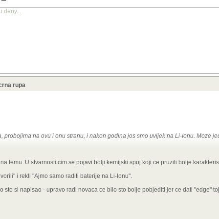
u deny...
crna rupa
, probojima na ovu i onu stranu, i nakon godina jos smo uvijek na Li-Ionu. Moze j
je: "tzv. znanstvenike (ma tko to bio) boli qqruz za lovu ako ne ide njima za igranje
a na temu. U stvarnosti cim se pojavi bolji kemijski spoj koji ce pruziti bolje karakterist
ropičari, sveučilišta, ništaučilišta, budale/pametnjakovići s brdo love a koje se da uvje
njihovih "pronalazaka" ih ne zanima, jer od toga ionako njima ništa; uvijek netko izva
orili" i rekli "Ajmo samo raditi baterije na
Li-Ionu".
ta od "tržišne dostupnosti", ma o čemu se radilo. baterije su samo usputne žrtve."
 sto si napisao - upravo radi novaca ce bilo sto bolje pobjediti jer ce dati "edge" t