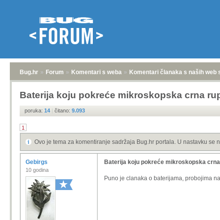
Bug.hr
»
Forum
»
Komentari s weba
»
Komentari članaka s naših web 
Baterija koju pokreće mikroskopska crna ru
poruka:
14
|
čitano:
9.093
1
Ovo je tema za komentiranje sadržaja Bug.hr portala. U nastavku se n
Gebirgs
Baterija koju pokreće mikroskopska crna
10 godina
Puno je clanaka o baterijama, probojima na 