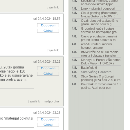
4.8.
Kopiraj na iPhoneu, zalijepi
na Windowsima? Apple
trajni link
4.8.
Linux - pitanja i odgovori
4.8.
Cloud gaming (Boosteroid,
Nvidia GeForce NOW...)
sri 24.4.2024 18:57
4.8.
Ovaj robot svira akustičnu
gitaru i može naučiti g
Odgovori
4.8.
Grudnjaci, gaće i ostale
Citiraj
sprave za upravljanje gra
4.8.
Casio predstavio pametni
prsten i retro satove s m
4.8.
4G/5G routeri, mobilni
hotspot, antene
trajni link
4.8.
BMW reže do 8.000 radnih
mjesta i ubrzava transfor
4.8.
Disney+ u Europi više nema
sri 24.4.2024 23:21
Dolby Vision, HDR10+ i
vu. 20tak godina
4.8.
Battlefield 6
Odgovori
prije nego je 116
4.8.
Slike vašeg Hardvera
Citiraj
e koje su usmjeravane
4.8.
Xbox Series X u Europi
čnim pretvaračem.
poskupljuje za čak 200 eura
4.8.
Povratak iz mrtvih nakon 10
godina: Atari opet pon
trajni link
nadporuka
sri 24.4.2024 23:23
rio "materijal ćoknut s
Odgovori
Citiraj