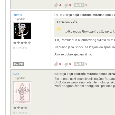
3
0
0
HVALA
TomoR
Re: Baterija koju pokreće mikroskopska 
18 godina
Lt Dalius kaže...
...Ako mogu Romulani, zašto ne bi i 
Eh, Romulani iz alternativnog svijeta su to ko
Napravio je to Spock, sa idejom da spasi Rom
OFFLINE
Ako se dobro sjećam filma.
0
0
0
Moj PC
HVALA
Ges
Baterija koju pokreće mikroskopska crna
18 godina
Bio je onaj neki znanstvenik na Joe Roganu
UFO, da se vjerojatno radi o tehnologiji isko
zrači neograničenom energijom i pri tome prk
OFFLINE