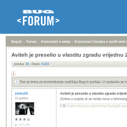
Bug.hr
»
Forum
»
Komentari s weba
»
Komentari članaka s naših web 
Aviteh je preselio u vlastitu zgradu vrijednu 
poruka:
10
|
čitano:
4.223
1
Ovo je tema za komentiranje sadržaja Bug.hr portala. U nastavku se n
stirko55
Aviteh je preselio u vlastitu zgradu vrijed
16 godina
Zivimo u svijetu di se nesto novo u tehnolog
It aint what you dont know that gets you 
OFFLINE