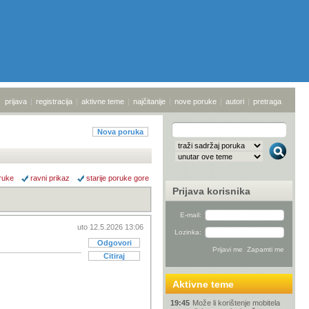
prijava
|
registracija
|
aktivne teme
|
najčitanije
|
nove poruke
|
autori
|
pretraga
Nova poruka
ruke
ravni prikaz
starije poruke gore
Prijava korisnika
E-mail:
uto 12.5.2026 13:06
Lozinka:
Odgovori
Citiraj
Aktivne teme
19:45
Može li korištenje mobitela