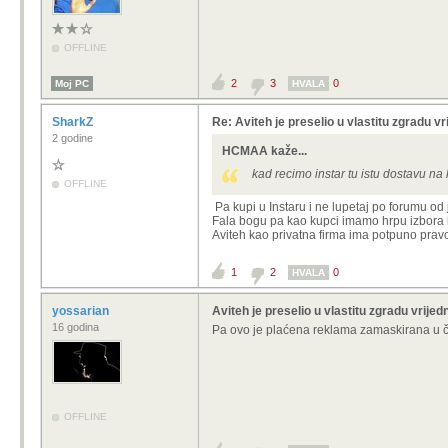
OFFLINE
2
3
0
Moj PC
HVALA
SharkZ
Re: Aviteh je preselio u vlastitu zgradu vr
2 godine
HCMAA kaže...
kad recimo instar tu istu dostavu n
OFFLINE
Pa kupi u Instaru i ne lupetaj po forumu od 
Fala bogu pa kao kupci imamo hrpu izbora i m
Aviteh kao privatna firma ima potpuno pravo
1
2
0
HVALA
yossarian
Aviteh je preselio u vlastitu zgradu vrijed
16 godina
Pa ovo je plaćena reklama zamaskirana u 
OFFLINE