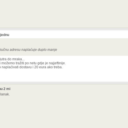
ijednu
a kučnu adresu naplaćuje duplo manje
jutra do mraka...
ožemo tražiti po netu gdje je najjeftinije.
 naplaćivati dostavu i 20 eura ako treba.
nu 2 mi
članak.