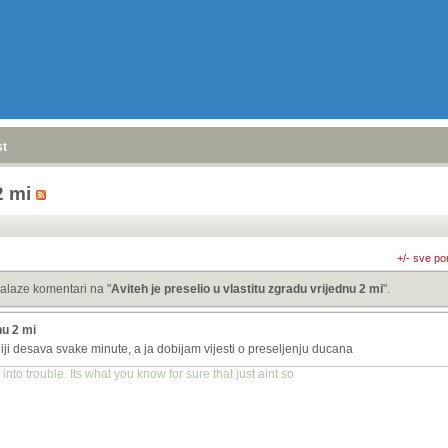
stranica
»
2 mi
+/- sve po
alaze komentari na "
Aviteh je preselio u vlastitu zgradu vrijednu 2 mi
".
nu 2 mi
iji desava svake minute, a ja dobijam vijesti o preseljenju ducana
into trouble. Its what you know for sure that just aint so