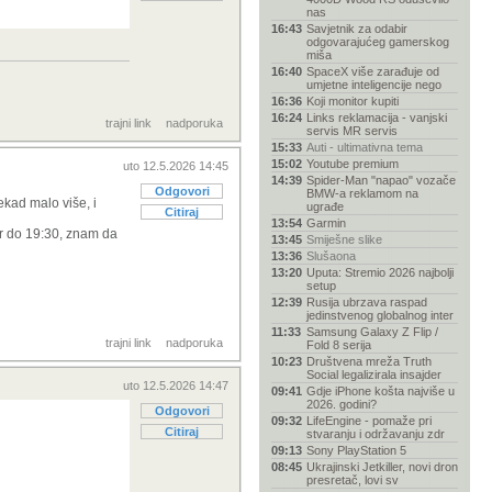
nas
16:43
Savjetnik za odabir
odgovarajućeg gamerskog
miša
16:40
SpaceX više zarađuje od
umjetne inteligencije nego
16:36
Koji monitor kupiti
16:24
Links reklamacija - vanjski
trajni link
nadporuka
servis MR servis
15:33
Auti - ultimativna tema
15:02
Youtube premium
uto 12.5.2026 14:45
14:39
Spider-Man "napao" vozače
Odgovori
BMW-a reklamom na
ekad malo više, i
ugrađe
Citiraj
13:54
Garmin
er do 19:30, znam da
13:45
Smiješne slike
13:36
Slušaona
13:20
Uputa: Stremio 2026 najbolji
setup
12:39
Rusija ubrzava raspad
jedinstvenog globalnog inter
11:33
Samsung Galaxy Z Flip /
trajni link
nadporuka
Fold 8 serija
10:23
Društvena mreža Truth
Social legalizirala insajder
uto 12.5.2026 14:47
09:41
Gdje iPhone košta najviše u
2026. godini?
Odgovori
09:32
LifeEngine - pomaže pri
Citiraj
stvaranju i održavanju zdr
09:13
Sony PlayStation 5
08:45
Ukrajinski Jetkiller, novi dron
presretač, lovi sv