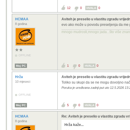
12
0
0
HVALA
HCMAA
Aviteh je preselio u vlastitu zgradu vrijed
8 godina
evo ako može u povodu preseljenja da me po
mnogo mudrosti,mnogo jada...što više znanja
OFFLINE
1
0
0
Moj PC
HVALA
Hrža
Aviteh je preselio u vlastitu zgradu vrijed
10 mjeseci
Toliko su skupi da se ne mogu dovoljno naču
Poruka je uređivana zadnji put uto 12.5.2026 13:
OFFLINE
5
0
0
Moj PC
HVALA
HCMAA
Re: Aviteh je preselio u vlastitu zgradu vr
8 godina
Hrža kaže...