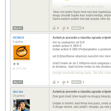
od 5E dostave...pola ide njima
Nisu oni jedini šupci kod nas koji naplaćuju
mogu shvatiti šupke kao svijet medija, elips
Samo kažem aviteh ima tak sulude cifre da se
2
0
0
Moj PC
HVALA
HCMAA
Aviteh je preselio u vlastitu zgradu vrijed
8 godina
oni su zastupnici od DJI
aviteh action 6 389+5
instar action 6 389-5%(besplatno u poslovn
od DJI(službene stranice) naručim mic min
znači hvale se sa 2 milijuna eura ulaganja a
je dostava...kad recimo instar tu istu dost
OFFLINE
mnogo mudrosti,mnogo jada...što više znanja
2
0
1
Moj PC
HVALA
dax-lax
Aviteh je preselio u vlastitu zgradu vrijed
15 godina
Dok god imaš izbor kupiti na drugoj lokaciji,
Uvijek si mislim, kad firma ima para, onda se
S druge strane, ako platiš i skuplje, pa nek