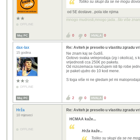
Toliko su skupi da se ne mogu dovolj
od 5E dostave...pola ide njima
mnogo mudrosti,mnogo jada...što više znanja
OFFLINE
0
0
0
Moj PC
HVALA
dax-lax
Re: Aviteh je preselio u vlastitu zgradu vr
15 godina
Ne znam kaj se čudiš.
Gotovo svaka veleprodaja (zg i okolica), s 
vrijednosti cca 250€ po paketu.
Od nizozemaca naručujem isti tip robe jedn
je paket ujutro do 10 kod mene.
S toga više ni ne gledam jel mi maloprodaja
OFFLINE
2
0
0
Moj PC
HVALA
Hrža
Re: Aviteh je preselio u vlastitu zgradu vr
10 mjeseci
HCMAA kaže...
OFFLINE
Hrža kaže...
Toliko su skupi da se ne mog