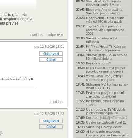
08:38
Veliki dio AI industrije su
marksisti, kaže šef Pa
23:43
Electronic Arts preuzima
Saudijski javni investici
mericu, itd... Ne
23:23
Opservatorij Rubin snimio
iti besplatnu dostavu.
više od 650 tisuća galak
iga previše.
23:12
Toyota Yaris s paketom
opreme Mid+ spremna za
2026
trajni link
nadporuka
23:00
Savjeti o nadogradnji
računala
uto 12.5.2026 15:01
21:54
Hi-Fi vs. Head-Fi: Kako se
vrhunski zvuk preselio
Odgovori
19:51
'Najaviti projekt AI centra od
50 milijardi dolara
Citiraj
19:50
Koji iptv izabrati?
19:39
Musk investitorima gotovo
polovicu vremena govori
18:48
Volvo EX50: Veći, jeftiniji i
 znati da svih tih 5E
napredniji nasljedni
18:41
Sklapanje PC konfiguracija -
iznad 1300 EUR
17:33
Prvi put u povijesti putnički
zrakoplov obavio let
17:22
Biciklizam, bicikli, oprema,
trajni link
staze...
17:10
Ova Honda iz 1974. dobila
je električni pogon i to
uto 12.5.2026 15:23
17:09
Kutak za ljubitelje Formule 1
Odgovori
16:35
Ovako će izgledati Pixel 11
Citiraj
16:33
Samsung Galaxy Watch
16:30
AI kompanije masovno
ji.
kupuju knjige za treniranje m