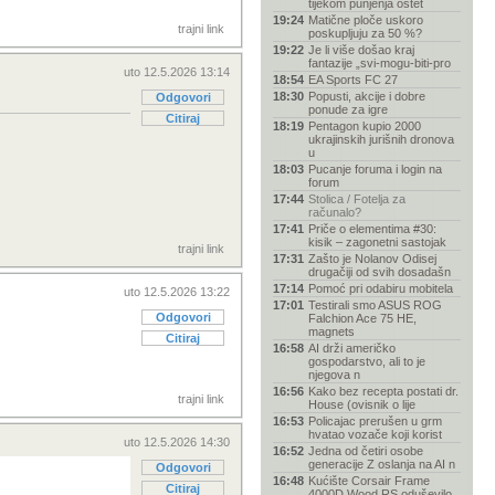
tijekom punjenja oštet
19:24
Matične ploče uskoro
trajni link
poskupljuju za 50 %?
19:22
Je li više došao kraj
fantazije „svi-mogu-biti-pro
uto 12.5.2026 13:14
18:54
EA Sports FC 27
18:30
Popusti, akcije i dobre
Odgovori
ponude za igre
Citiraj
18:19
Pentagon kupio 2000
ukrajinskih jurišnih dronova
u
18:03
Pucanje foruma i login na
forum
17:44
Stolica / Fotelja za
računalo?
17:41
Priče o elementima #30:
kisik – zagonetni sastojak
trajni link
17:31
Zašto je Nolanov Odisej
drugačiji od svih dosadašn
17:14
Pomoć pri odabiru mobitela
uto 12.5.2026 13:22
17:01
Testirali smo ASUS ROG
Odgovori
Falchion Ace 75 HE,
magnets
Citiraj
16:58
AI drži američko
gospodarstvo, ali to je
njegova n
16:56
Kako bez recepta postati dr.
trajni link
House (ovisnik o lije
16:53
Policajac prerušen u grm
hvatao vozače koji korist
uto 12.5.2026 14:30
16:52
Jedna od četiri osobe
generacije Z oslanja na AI n
Odgovori
16:48
Kućište Corsair Frame
Citiraj
4000D Wood RS oduševilo