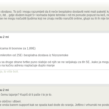
 dostavu. To još i mogu razumijeti da ti neće besplatno dostaviti neki mali paketić ka
o, itd... gdje dođem kupit 5+ komada bijele tehnike i nit mi ponude popust na keš, n
 ne mogu načuditi ljudima koji ne znaju nešto naručiti online, glupi su ili ih nije br
nu 2 mi
icama ili boxnow za 1,89E)
i mikrofon od 25E i besplatna dostava iz Nizozemske
 sa druge strane tvrtke puno slabije od njih se ne seljakaju za tih 5E...kako ja mogu
avu na kučnu adresu naplaćuje duplo manje
, to više boli.
nu 2 mi
 čemu lajanje? Kupiš di ti paše i to je to.
 obično i điberi.
 je onda barem support kak se spada kad dođe do sranja. Jeftino i vrhunski ne posto