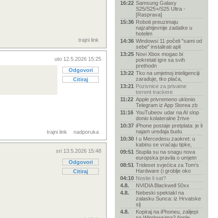
16:22
Samsung Galaxy
S25/S25+/S25 Ultra -
[Rasprava]
15:36
Roboti preuzimaju
najzahtjevnije zadatke u
hotelim
trajni link
14:36
Windowsi 11 počeli "sami od
sebe" instalirati apli
13:25
Novi Xbox mogao bi
uto 12.5.2026 15:25
pokretati igre sa svih
prethodn
Odgovori
13:22
Tko na umjetnoj inteligenciji
zarađuje, tko plaća,
Citiraj
13:21
Pozivnice za privatne
torrent trackere
11:22
Apple privremeno uklonio
Telegram iz App Storea zb
11:16
YouTubeov udar na AI slop
donio kolateralne žrtve
10:37
iPhone postaje pretplata: je li
najam uređaja budu
trajni link
nadporuka
10:30
I u Mercedesu zaokret: u
kabinu se vraćaju tipke,
sri 13.5.2026 15:48
09:51
Stupila su na snagu nova
europska pravila o umjetn
Odgovori
08:51
Trideset svjećica za Tom's
Hardware (i groblje oko
Citiraj
04:10
Nosite li sat?
4.8.
NVIDIA Blackwell 50xx
4.8.
Nebeski spektakl na
zalasku Sunca: iz Hrvatske
slj
4.8.
Kopiraj na iPhoneu, zalijepi
na Windowsima? Apple