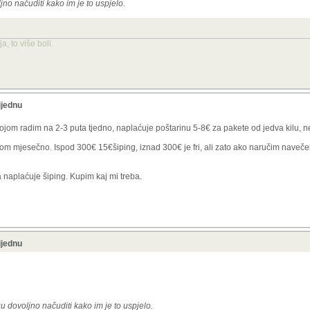
no načuditi kako im je to uspjelo.
, to više boli.
ijednu
kojom radim na 2-3 puta tjedno, naplaćuje poštarinu 5-8€ za pakete od jedva kilu, n
om mjesečno. Ispod 300€ 15€šiping, iznad 300€ je fri, ali zato ako naručim naveč
 naplaćuje šiping. Kupim kaj mi treba.
ijednu
u dovoljno načuditi kako im je to uspjelo.