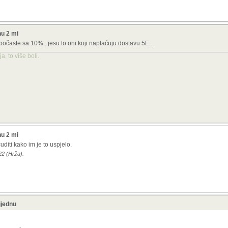
nu 2 mi
časte sa 10%...jesu to oni koji naplaćuju dostavu 5E...
, to više boli.
nu 2 mi
diti kako im je to uspjelo.
22 (Hrža).
ijednu