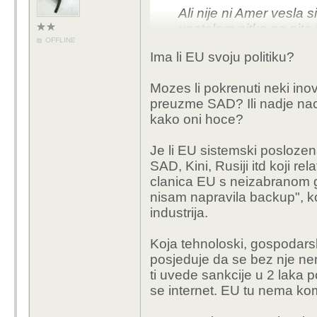
Ali nije ni Amer vesla s
uostalom nitko ne pita 
OFFLINE
Ima li EU svoju politiku?
Mozes li pokrenuti neki inov
preuzme SAD? Ili nadje naci
kako oni hoce?
Je li EU sistemski posloze
SAD, Kini, Rusiji itd koji r
clanica EU s neizabranom 
nisam napravila backup", kojo
industrija.
Koja tehnoloski, gospodarski
posjeduje da se bez nje n
ti uvede sankcije u 2 laka 
se internet. EU tu nema ko