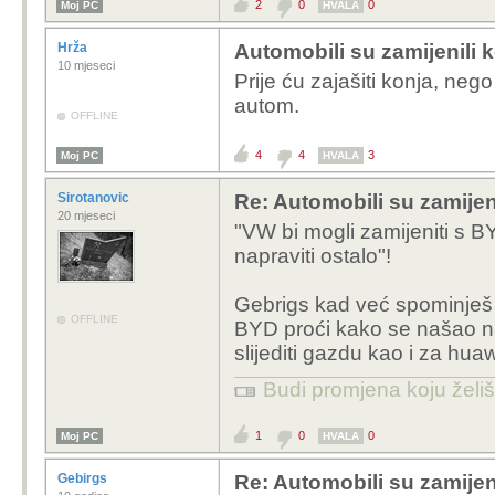
2
0
0
Moj PC
HVALA
Hrža
Automobili su zamijenili 
10 mjeseci
Prije ću zajašiti konja, nego
autom.
OFFLINE
4
4
3
Moj PC
HVALA
Sirotanovic
Re: Automobili su zamijen
20 mjeseci
"VW bi mogli zamijeniti s B
napraviti ostalo"!
Gebrigs kad već spominješ B
OFFLINE
BYD proći kako se našao na 
slijediti gazdu kao i za hua
Budi promjena koju želiš 
1
0
0
Moj PC
HVALA
Gebirgs
Re: Automobili su zamijen