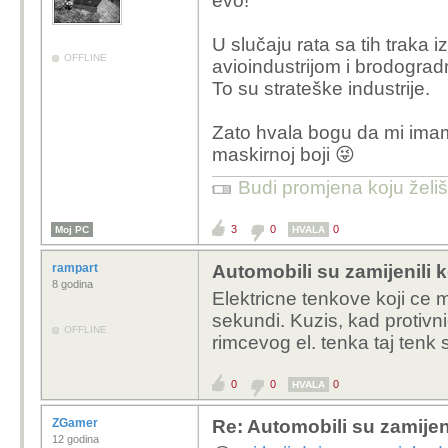
evo!
U slučaju rata sa tih traka iz
OFFLINE
avioindustrijom i brodogradn
To su strateške industrije.
Zato hvala bogu da mi ima
maskirnoj boji 😜
Budi promjena koju želiš 
3
0
0
Moj PC
HVALA
rampart
Automobili su zamijenili 
8 godina
Elektricne tenkove koji ce
sekundi. Kuzis, kad protivni
OFFLINE
rimcevog el. tenka taj tenk
0
0
0
HVALA
ZGamer
Re: Automobili su zamijen
12 godina