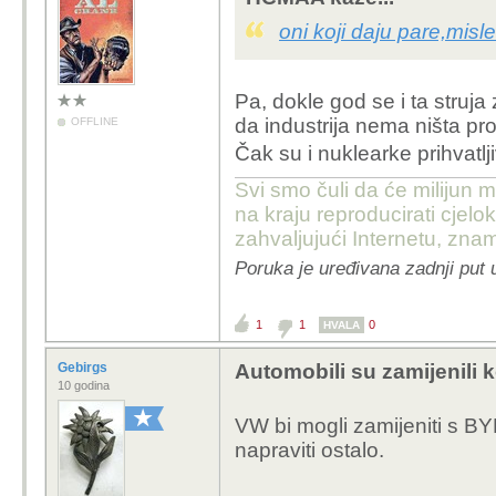
oni koji daju pare,misle
Pa, dokle god se i ta struja
da industrija nema ništa pr
OFFLINE
Čak su i nuklearke prihvatl
Svi smo čuli da će milijun m
na kraju reproducirati cje
zahvaljujući Internetu, znam
Poruka je uređivana zadnji put 
1
1
0
HVALA
Gebirgs
Automobili su zamijenili 
10 godina
VW bi mogli zamijeniti s B
napraviti ostalo.