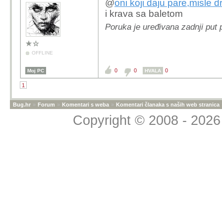
@
oni koji daju pare,misle d
i krava sa baletom
Poruka je uređivana zadnji put
OFFLINE
0
0
0
Moj PC
HVALA
1
Bug.hr
»
Forum
»
Komentari s weba
»
Komentari članaka s naših web stranica
Copyright © 2008 - 2026 