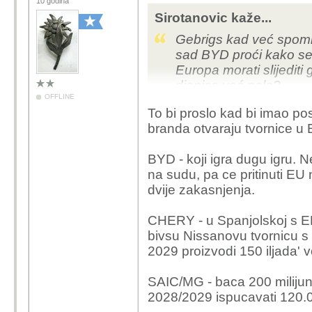
10 godina
Sirotanovic kaže...
Gebrigs kad već spominj
sad BYD proći kako se 
Europa morati slijediti
dionice već pale?
OFFLINE
To bi proslo kad bi imao pos
branda otvaraju tvornice u
BYD - koji igra dugu igru. N
na sudu, pa ce pritinuti EU
dvije zakasnjenja.
CHERY - u Spanjolskoj s E
bivsu Nissanovu tvornicu s
2029 proizvodi 150 iljada' v
SAIC/MG - baca 200 milijuna
2028/2029 ispucavati 120.0