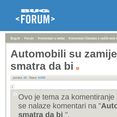
Bug.hr
»
Forum
»
Komentari s weba
»
Komentari članaka s naših web 
Automobili su zamije
smatra da bi
poruka:
15
|
čitano:
6.034
1
Ovo je tema za komentiranje 
se nalaze komentari na "
Auto
smatra da bi
".