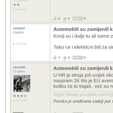
OFFLINE
0
0
0
HVALA
rampart
Automobili su zamijenili 
8 godina
Konji su i dalje tu ali samo 
OFFLINE
Tako ce i elektricni biti za 
4
0
0
HVALA
mrsmith
Automobili su zamijenili 
17 godina
U HR je struja još uvijek sk
naspram 26 što je EU averag
koliko će to trajati.. već s
https://www.youtube.com
Poruka je uređivana zadnji put 
OFFLINE