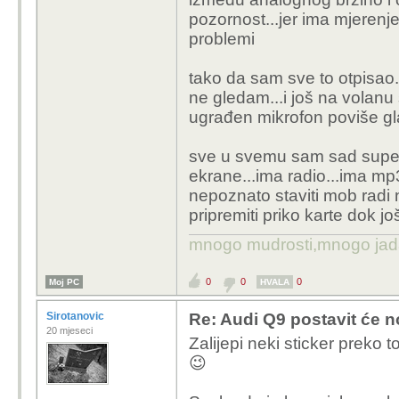
pozornost...jer ima mjerenje
problemi
tako da sam sve to otpisao.
ne gledam...i još na volanu 
ugrađen mikrofon poviše gl
sve u svemu sam sad super
ekrane...ima radio...ima mp
nepoznato staviti mob radi 
pripremiti priko karte dok j
mnogo mudrosti,mnogo jada..
0
0
0
Moj PC
HVALA
Sirotanovic
Re: Audi Q9 postavit će n
20 mjeseci
Zalijepi neki sticker preko 
😉