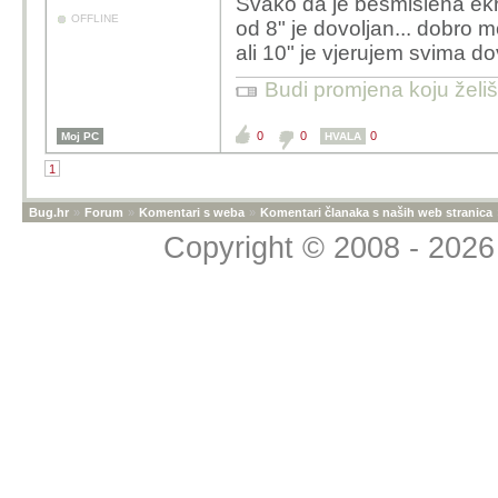
Svako da je besmislena ekr
OFFLINE
od 8" je dovoljan... dobro m
ali 10" je vjerujem svima do
Budi promjena koju želiš 
0
0
0
Moj PC
HVALA
1
Bug.hr
»
Forum
»
Komentari s weba
»
Komentari članaka s naših web stranica
Copyright © 2008 - 2026 