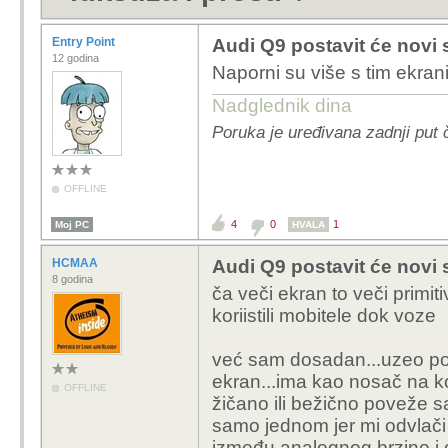
Entry Point
Audi Q9 postavit će novi 
12 godina
Naporni su više s tim ekran
Nadglednik dina
Poruka je uređivana zadnji put 
OFFLINE
4
0
1
Moj PC
HVALA
HCMAA
Audi Q9 postavit će novi 
8 godina
ča veči ekran to veči primiti
koriistili mobitele dok voze
već sam dosadan...uzeo pol
ekran...ima kao nosač na ko
OFFLINE
žičano ili bežično poveže s
samo jednom jer mi odvlači 
između analognog brzino i o