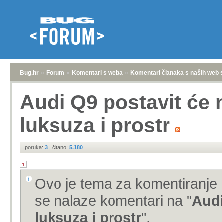
Bug.hr
»
Forum
»
Komentari s weba
»
Komentari članaka s naših web 
Audi Q9 postavit će 
luksuza i prostr
poruka:
3
|
čitano:
5.180
1
Ovo je tema za komentiranje 
se nalaze komentari na "
Audi
luksuza i prostr
".