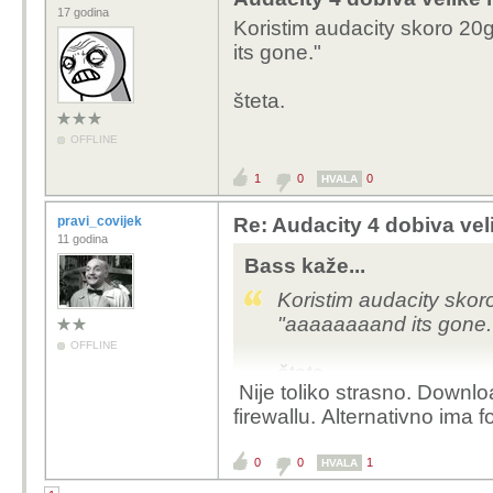
17 godina
Koristim audacity skoro 2
its gone."
šteta.
OFFLINE
1
0
0
HVALA
pravi_covijek
Re: Audacity 4 dobiva vel
11 godina
Bass kaže...
Koristim audacity skor
"aaaaaaaand its gone.
OFFLINE
šteta.
Nije toliko strasno. Downlo
firewallu. Alternativno ima f
0
0
1
HVALA