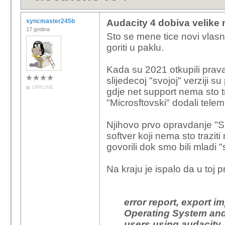
syncmaster245b
Audacity 4 dobiva velike 
17 godina
Sto se mene tice novi vlasn
goriti u paklu.
Kada su 2021 otkupili prava,
slijedecoj "svojoj" verziji 
OFFLINE
gdje net support nema sto t
"Microsftovski" dodali teleme
Njihovo prvo opravdanje "S
softver koji nema sto traziti
govorili dok smo bili mladi 
Na kraju je ispalo da u toj p
error report, export i
Operating System and 
users using audacity