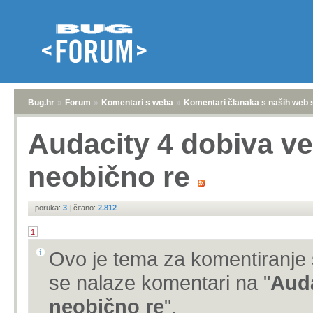
Bug.hr
»
Forum
»
Komentari s weba
»
Komentari članaka s naših web 
Audacity 4 dobiva ve
neobično re
poruka:
3
|
čitano:
2.812
1
Ovo je tema za komentiranje 
se nalaze komentari na "
Auda
neobično re
".