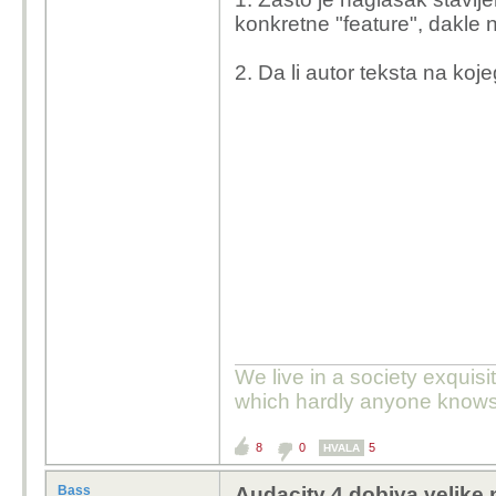
konkretne "feature", dakle ne
2. Da li autor teksta na koj
We live in a society exquis
which hardly anyone knows
8
0
5
HVALA
Bass
Audacity 4 dobiva velike 