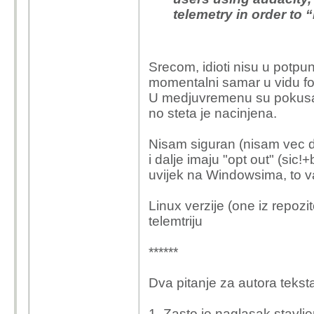
telemetry in order to
Srecom, idioti nisu u potpun
momentalni samar u vidu for
U medjuvremenu su pokusali
no steta je nacinjena.
Nisam siguran (nisam vec 
i dalje imaju "opt out" (sic!
uvijek na Windowsima, to va
Linux verzije (one iz repozi
telemtriju
******
Dva pitanje za autora tekst
1. Zasto je naglasak stavlje