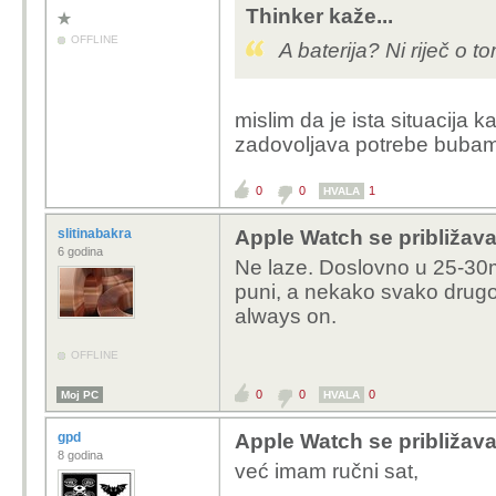
Thinker kaže...
OFFLINE
A baterija? Ni riječ o 
mislim da je ista situacija ka
zadovoljava potrebe buba
0
0
1
HVALA
slitinabakra
Apple Watch se približa
6 godina
Ne laze. Doslovno u 25-30
puni, a nekako svako drugo
always on.
OFFLINE
0
0
0
Moj PC
HVALA
gpd
Apple Watch se približa
8 godina
već imam ručni sat,