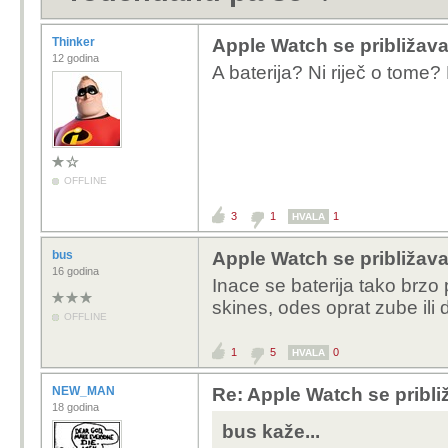
Thinker
Apple Watch se približa
12 godina
A baterija? Ni riječ o tome?
OFFLINE
3
1
1
HVALA
bus
Apple Watch se približa
16 godina
Inace se baterija tako brzo
skines, odes oprat zube ili 
OFFLINE
1
5
0
HVALA
NEW_MAN
Re: Apple Watch se pribl
18 godina
bus kaže...