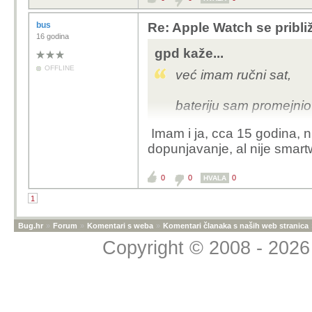
bus
Re: Apple Watch se pribl
16 godina
gpd kaže...
OFFLINE
već imam ručni sat,
bateriju sam promejnio 
Imam i ja, cca 15 godina, ni
dopunjavanje, al nije smar
naštimao vrijeme svaki
0
0
0
HVALA
1
Bug.hr
»
Forum
»
Komentari s weba
»
Komentari članaka s naših web stranica
Copyright © 2008 - 2026 