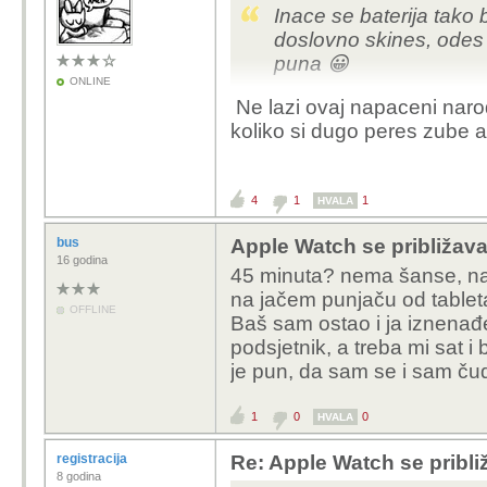
Inace se baterija tako
doslovno skines, odes o
puna 😀
ONLINE
Ne lazi ovaj napaceni nar
koliko si dugo peres zube al
4
1
1
HVALA
bus
Apple Watch se približa
16 godina
45 minuta? nema šanse, na
na jačem punjaču od tablet
OFFLINE
Baš sam ostao i ja iznenađe
podsjetnik, a treba mi sat 
je pun, da sam se i sam ču
1
0
0
HVALA
registracija
Re: Apple Watch se pribl
8 godina