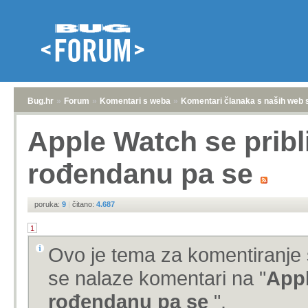
Bug.hr
»
Forum
»
Komentari s weba
»
Komentari članaka s naših web 
Apple Watch se prib
rođendanu pa se
poruka:
9
|
čitano:
4.687
1
Ovo je tema za komentiranje 
se nalaze komentari na "
Appl
rođendanu pa se
".