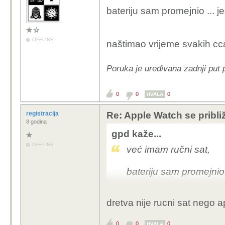
bateriju sam promejnio ... 
OFFLINE
naštimao vrijeme svakih cc
Poruka je uređivana zadnji put 
0
0
0
HVALA
registracija
Re: Apple Watch se pribl
8 godina
gpd kaže...
OFFLINE
već imam ručni sat,
bateriju sam promejnio 
dretva nije rucni sat nego 
naštimao vrijeme svaki
0
0
0
HVALA