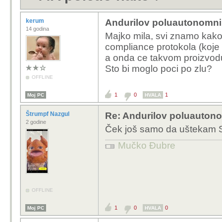
kerum
Andurilov poluautonomni
14 godina
Majko mila, svi znamo kako s
compliance protokola (koje 
a onda ce takvom proizvodu d
Sto bi moglo poci po zlu?
OFFLINE
1
0
1
Moj PC
HVALA
Štrumpf Nazgul
Re: Andurilov poluautono
2 godine
Ček još samo da uštekam Ska
Mučko Đubre
OFFLINE
1
0
0
Moj PC
HVALA