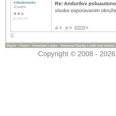
trolaslavonska
Re: Andurilov poluautono
13 godina
visoko osporavanim okružen
OFFLINE
0
0
0
HVALA
1
Bug.hr
»
Forum
»
Komentari s weba
»
Komentari članaka s naših web stranica
Copyright © 2008 - 2026 