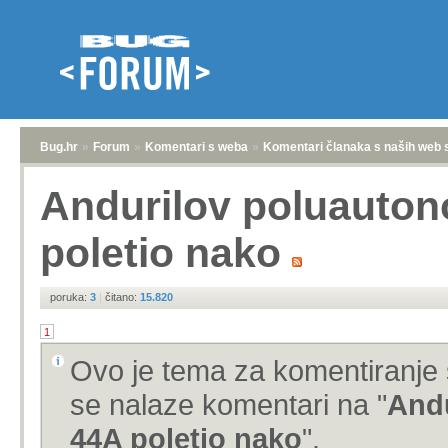
Bug.hr
»
Forum
»
Komentari s weba
»
Komentari članaka s naših web 
Andurilov poluauto
poletio nako
poruka:
3
|
čitano:
15.820
1
Ovo je tema za komentiranje 
se nalaze komentari na "
Andu
44A poletio nako
".