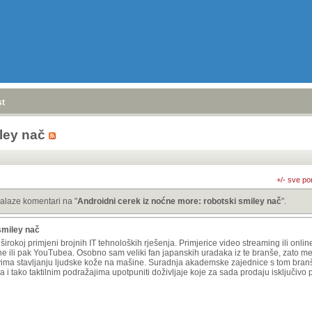
stranica
»
ley nač
+/- sve po
alaze komentari na "
Androidni cerek iz noćne more: robotski smiley nač
".
smiley nač
irokoj primjeni brojnih IT tehnoloških rješenja. Primjerice video streaming ili online
one ili pak YouTubea. Osobno sam veliki fan japanskih uradaka iz te branše, zato me
vima stavljanju ljudske kože na mašine. Suradnja akademske zajednice s tom bra
ća i tako taktilnim podražajima upotpuniti doživljaje koje za sada prodaju isključivo