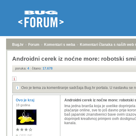
Bug.hr
»
Forum
»
Komentari s weba
»
Komentari članaka s naših web 
Androidni cerek iz noćne more: robotski smi
poruka:
4
|
čitano:
17.678
1
Ovo je tema za komentiranje sadržaja Bug.hr portala. U nastavku se n
Ovo je kraj
Androidni cerek iz noćne more: robotski 
18 godina
Ima jedna branša koja je uvelike doprinjela š
plaćanje online, sve to još davno prije kor
baš japanski znanstvenici bave ovim izazo
doprinjeti kreativnoj primjeni ovih dostignu
kanala.
OFFLINE