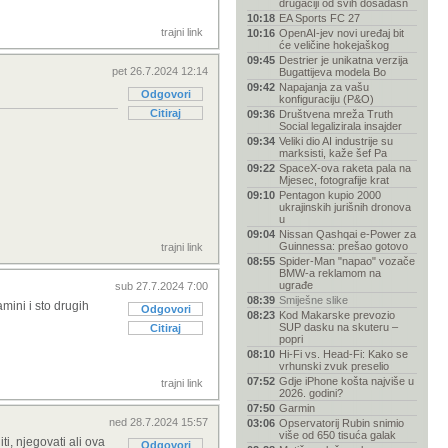
drugačiji od svih dosadašn
10:18
EA Sports FC 27
trajni link
10:16
OpenAI-jev novi uređaj bit
će veličine hokejaškog
09:45
Destrier je unikatna verzija
pet 26.7.2024 12:14
Bugattijeva modela Bo
09:42
Napajanja za vašu
Odgovori
konfiguraciju (P&O)
Citiraj
09:36
Društvena mreža Truth
Social legalizirala insajder
09:34
Veliki dio AI industrije su
marksisti, kaže šef Pa
09:22
SpaceX-ova raketa pala na
Mjesec, fotografije krat
09:10
Pentagon kupio 2000
ukrajinskih jurišnih dronova
u
09:04
Nissan Qashqai e-Power za
Guinnessa: prešao gotovo
trajni link
08:55
Spider-Man "napao" vozače
BMW-a reklamom na
ugrađe
sub 27.7.2024 7:00
08:39
Smiješne slike
tamini i sto drugih
Odgovori
08:23
Kod Makarske prevozio
SUP dasku na skuteru –
Citiraj
popri
08:10
Hi-Fi vs. Head-Fi: Kako se
vrhunski zvuk preselio
07:52
Gdje iPhone košta najviše u
trajni link
2026. godini?
07:50
Garmin
ned 28.7.2024 15:57
03:06
Opservatorij Rubin snimio
više od 650 tisuća galak
ti, njegovati ali ova
Odgovori