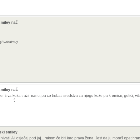
smiley nač
0 (Svakakav).
smiley nač
 jer živa koža traži hranu, pa će trebati sredstva za njegu kože pa kremice, gelići, vi
.........:)
ski smiley
ivati. A i osjećaj pod jaj... rukom će biti kao prava žena. Jest da ju moraš opet hrani