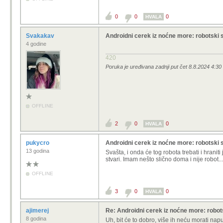
0
0
0
HVALA
Svakakav
Androidni cerek iz noćne more: robotski 
4 godine
420
Poruka je uređivana zadnji put čet 8.8.2024 4:3
OFFLINE
2
0
0
HVALA
pukycro
Androidni cerek iz noćne more: robotski 
13 godina
Svašta, i onda će tog robota trebati i hraniti
stvari. Imam nešto slično doma i nije robot........
OFFLINE
3
0
0
HVALA
ajimerej
Re: Androidni cerek iz noćne more: robot
8 godina
Uh, bit će to dobro, više ih neću morati napuh