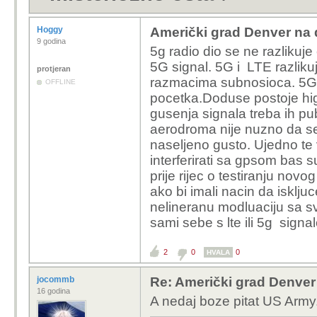
Hoggy
Američki grad Denver na d
9 godina
5g radio dio se ne razlikuje 
5G signal. 5G i LTE razlikuj
protjeran
razmacima subnosioca. 5G j
OFFLINE
pocetka.Doduse postoje high
gusenja signala treba ih pu
aerodroma nije nuzno da se k
naseljeno gusto. Ujedno te 
interferirati sa gpsom bas
prije rijec o testiranju novo
ako bi imali nacin da isklju
nelineranu modluaciju sa svi
sami sebe s lte ili 5g signalo
2
0
0
HVALA
jocommb
Re: Američki grad Denver 
16 godina
A nedaj boze pitat US Army..