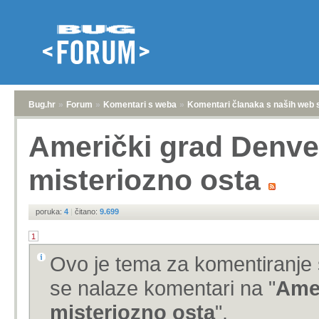
Bug.hr
»
Forum
»
Komentari s weba
»
Komentari članaka s naših web 
Američki grad Denver
misteriozno osta
poruka:
4
|
čitano:
9.699
1
Ovo je tema za komentiranje 
se nalaze komentari na "
Amer
misteriozno osta
".