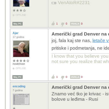
VenAtoR#2231
OFFLINE
1
0
0
Moj PC
HVALA
Ajar
Američki grad Denver na d
17 godina
joj, fala kaj ste nas,
letače 
pritiske i podmetanja, ne 
I know that you believe you
not sure you realize that w
neaktivan
OFFLINE
1
0
0
Moj PC
HVALA
encoding
Američki grad Denver na d
7 godina
Znamo već tko je krivac - is
bolove u leđima - Rusi