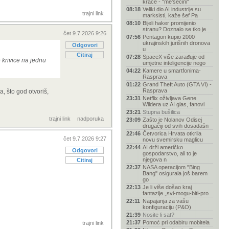
kraće - "me'sečini"
08:18
Veliki dio AI industrije su
trajni link
marksisti, kaže šef Pa
08:10
Bijeli haker promijenio
stranu? Doznalo se tko je
čet 9.7.2026 9:26
07:56
Pentagon kupio 2000
ukrajinskih jurišnih dronova
Odgovori
u
Citiraj
07:28
SpaceX više zarađuje od
 krivice na jednu
umjetne inteligencije nego
04:22
Kamere u smartfonima-
Rasprava
01:22
Grand Theft Auto (GTA VI) -
Rasprava
, što god otvoriš,
23:31
Netflix oživljava Gene
Wildera uz AI glas, fanovi
23:21
Stupna bušilica
trajni link
nadporuka
23:09
Zašto je Nolanov Odisej
drugačiji od svih dosadašn
22:46
Četvorica Hrvata otkrila
čet 9.7.2026 9:27
novu svemirsku maglicu
22:44
AI drži američko
Odgovori
gospodarstvo, ali to je
njegova n
Citiraj
22:37
NASA operacijom "Bing
Bang" osigurala još barem
go
22:13
Je li više došao kraj
fantazije „svi-mogu-biti-pro
22:11
Napajanja za vašu
konfiguraciju (P&O)
21:39
Nosite li sat?
21:37
Pomoć pri odabiru mobitela
trajni link