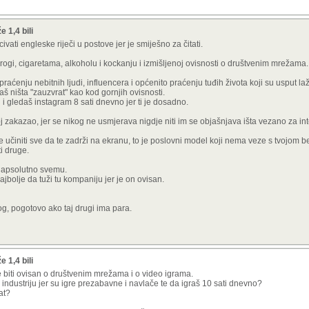
 1,4 bili
vati engleske riječi u postove jer je smiješno za čitati.
drogi, cigaretama, alkoholu i kockanju i izmišljenoj ovisnosti o društvenim mrežama.
 praćenju nebitnih ljudi, influencera i općenito praćenju tuđih života koji su usput laž
aš ništa "zauzvrat" kao kod gornjih ovisnosti.
n i gledaš instagram 8 sati dnevno jer ti je dosadno.
j zakazao, jer se nikog ne usmjerava nigdje niti im se objašnjava išta vezano za int
učiniti sve da te zadrži na ekranu, to je poslovni model koji nema veze s tvojom 
ti druge.
 o apsolutno svemu.
najbolje da tuži tu kompaniju jer je on ovisan.
og, pogotovo ako taj drugi ima para.
 1,4 bili
 biti ovisan o društvenim mrežama i o video igrama.
g industriju jer su igre prezabavne i navlače te da igraš 10 sati dnevno?
at?