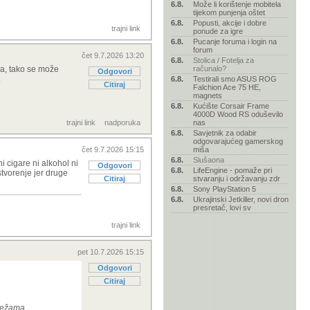
6.8.
Može li korištenje mobitela
tijekom punjenja oštet
6.8.
Popusti, akcije i dobre
trajni link
ponude za igre
6.8.
Pucanje foruma i login na
forum
čet 9.7.2026 13:20
6.8.
Stolica / Fotelja za
ara, tako se može
računalo?
Odgovori
.
6.8.
Testirali smo ASUS ROG
Citiraj
Falchion Ace 75 HE,
magnets
6.8.
Kućište Corsair Frame
4000D Wood RS oduševilo
trajni link
nadporuka
nas
6.8.
Savjetnik za odabir
odgovarajućeg gamerskog
čet 9.7.2026 15:15
miša
6.8.
Slušaona
 cigare ni alkohol ni
Odgovori
6.8.
LifeEngine - pomaže pri
tvorenje jer druge
Citiraj
stvaranju i održavanju zdr
6.8.
Sony PlayStation 5
6.8.
Ukrajinski Jetkiller, novi dron
presretač, lovi sv
trajni link
pet 10.7.2026 15:15
Odgovori
Citiraj
mrežama.