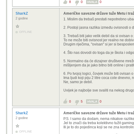
8
0
0
HVALA
SharkZ
Američke savezne države tuže Metu i traže
2 godine
1. Mislim da trebaš prestati nepotrebno ubaci
2. Postoji jasna razlika između ovisnosti o 
OFFLINE
3. Trebaš biti jako velik debil da si ovisan o
To ne može biti ovisnost jer realno ne dobiv
Drugim riječima, "ovisan" si jer si besposle
4. Što nas dovodi do toga da je škola i odgo
5. Normalno da će dizajner društvene mreže 
mišljenjem da je jako bitno biti online i prati
6. Po tvojoj logici, čovjek može biti ovisan
Ima ljudi koji piju 2 litre coca cole dnevno, 
Ne, samo je debil.
Uvijek je najbolje sve svaliti na nekog drug
0
5
0
HVALA
SharkZ
Američke savezne države tuže Metu i traže
2 godine
P.S. I samo da dodam, nema nikakve razlike
Jel to znači da treba kolektivno tužit gamin
Ili je to do pojedinca koji se ne zna kontrolir
OFFLINE