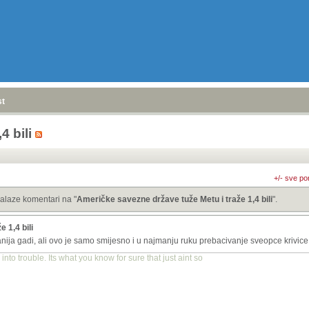
stranica
»
4 bili
+/- sve po
alaze komentari na "
Američke savezne države tuže Metu i traže 1,4 bili
".
 1,4 bili
anija gadi, ali ovo je samo smijesno i u najmanju ruku prebacivanje sveopce krivic
into trouble. Its what you know for sure that just aint so