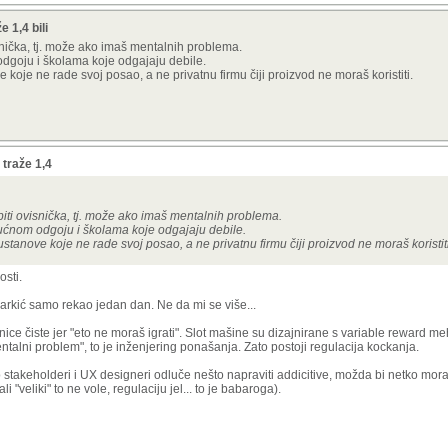
 1,4 bili
nička, tj. može ako imaš mentalnih problema.
odgoju i školama koje odgajaju debile.
ve koje ne rade svoj posao, a ne privatnu firmu čiji proizvod ne moraš koristiti.
traže 1,4
ti ovisnička, tj. može ako imaš mentalnih problema.
 kućnom odgoju i školama koje odgajaju debile.
 ustanove koje ne rade svoj posao, a ne privatnu firmu čiji proizvod ne moraš koristiti
osti.
narkić samo rekao jedan dan. Ne da mi se više...
adionice čiste jer "eto ne moraš igrati". Slot mašine su dizajnirane s variable reward
entalni problem", to je inženjering ponašanja. Zato postoji regulacija kockanja.
Ako stakeholderi i UX designeri odluče nešto napraviti addicitive, možda bi netko mora
i "veliki" to ne vole, regulaciju jel... to je babaroga).