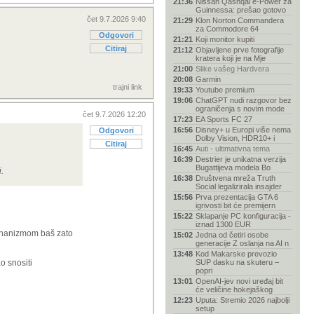
21:36
Nissan Qashqai e-Power za
Guinnessa: prešao gotovo
čet 9.7.2026 9:40
21:29
Klon Norton Commandera
za Commodore 64
Odgovori
21:21
Koji monitor kupiti
Citiraj
21:12
Objavljene prve fotografije
kratera koji je na Mje
21:00
Slike vašeg Hardvera
20:08
Garmin
trajni link
19:33
Youtube premium
19:06
ChatGPT nudi razgovor bez
ograničenja s novim mode
čet 9.7.2026 12:20
17:23
EA Sports FC 27
16:56
Disney+ u Europi više nema
Odgovori
Dolby Vision, HDR10+ i
Citiraj
16:45
Auti - ultimativna tema
16:39
Destrier je unikatna verzija
Bugattijeva modela Bo
.
16:38
Društvena mreža Truth
Social legalizirala insajder
15:56
Prva prezentacija GTA 6
igrivosti bit će premijern
15:22
Sklapanje PC konfiguracija -
iznad 1300 EUR
 mehanizmom baš zato
15:02
Jedna od četiri osobe
generacije Z oslanja na AI n
13:48
Kod Makarske prevozio
o snositi
SUP dasku na skuteru –
popri
13:01
OpenAI-jev novi uređaj bit
će veličine hokejaškog
12:23
Uputa: Stremio 2026 najbolji
setup