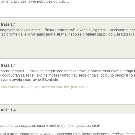
 americi prolaze takve nebuloze od tužbi...
traže 1,4
 odgovornost dijele roditelji, škola i proizvođači alkohola, cigareta ili kockarskih ig
e riječ o tome da je kriva samo jedna strana, nego se problem sastoji od više uzoraka
traže 1,4
spustit promet. Ljudska ne mogucnost samokontrole je bolest. Nisu krive ni droga ni
k odgovoran za sebe i ako ne mozes kontrolirati sebe onda si potpuno beskorisno s
u svome zivotu imas ravno 0 kontrole
into trouble. Its what you know for sure that just aint so
traže 1,4
no ubacivati engleske riječi u postove jer je smiješno za čitati.
nosti o drogi, cigaretama, alkoholu i kockanju i izmišljenoj ovisnosti o društvenim 