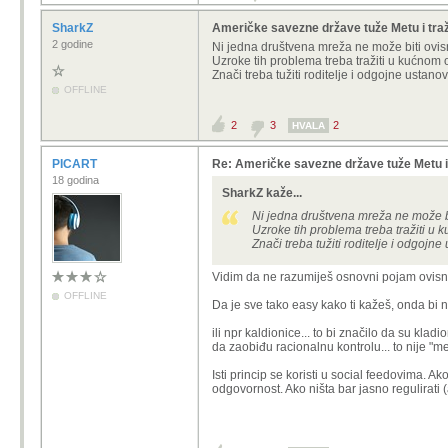
SharkZ
Američke savezne države tuže Metu i traže
2 godine
Ni jedna društvena mreža ne može biti ovis
Uzroke tih problema treba tražiti u kućnom 
Znači treba tužiti roditelje i odgojne ustano
OFFLINE
2
3
2
HVALA
PICART
Re: Američke savezne države tuže Metu i 
18 godina
SharkZ kaže...
Ni jedna društvena mreža ne može bi
Uzroke tih problema treba tražiti u
Znači treba tužiti roditelje i odgojne
Vidim da ne razumiješ osnovni pojam ovisn
OFFLINE
Da je sve tako easy kako ti kažeš, onda bi 
ili npr kaldionice... to bi značilo da su kl
da zaobiđu racionalnu kontrolu... to nije "m
Isti princip se koristi u social feedovima. 
odgovornost. Ako ništa bar jasno regulirati (al