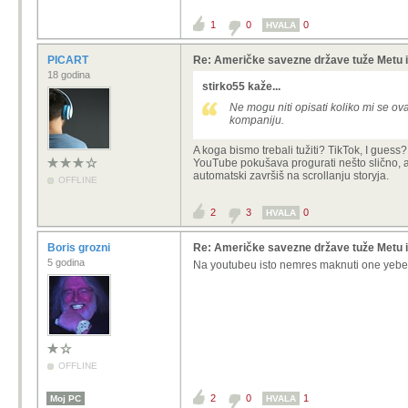
1
0
0
HVALA
PICART
Re: Američke savezne države tuže Metu i 
18 godina
stirko55 kaže...
Ne mogu niti opisati koliko mi se o
kompaniju.
A koga bismo trebali tužiti? TikTok, I guess?
YouTube pokušava progurati nešto slično, ali
automatski završiš na scrollanju storyja.
OFFLINE
2
3
0
HVALA
Boris grozni
Re: Američke savezne države tuže Metu i 
5 godina
Na youtubeu isto nemres maknuti one yebene 
OFFLINE
2
0
1
Moj PC
HVALA