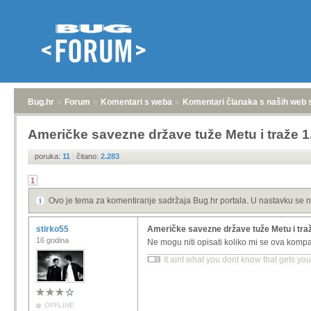
Bug.hr
»
Forum
»
Komentari s weba
»
Komentari članaka s naših web 
Američke savezne države tuže Metu i traže 1,
poruka:
11
|
čitano:
2.283
1
Ovo je tema za komentiranje sadržaja Bug.hr portala. U nastavku se n
stirko55
Američke savezne države tuže Metu i traže
16 godina
Ne mogu niti opisati koliko mi se ova komp
It aint what you dont know that gets you 
OFFLINE