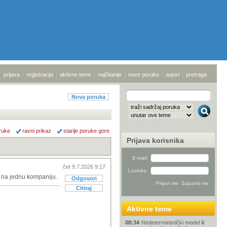
prijava
|
registracija
|
aktivne teme
|
najčitanije
|
nove poruke
|
autori
|
pretraga
Nova poruka
ruke
ravni prikaz
starije poruke gore
Prijava korisnika
E-mail:
čet 9.7.2026 9:17
Lozinka:
e na jednu kompaniju.
Odgovori
Citiraj
Aktivne teme
08:34
Nedeterministički model ili