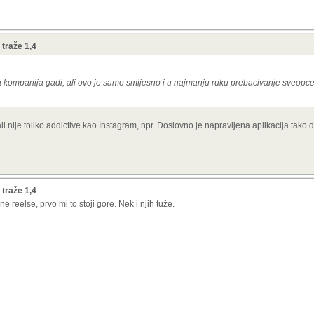
traže 1,4
va kompanija gadi, ali ovo je samo smijesno i u najmanju ruku prebacivanje sveopce
 nije toliko addictive kao Instagram, npr. Doslovno je napravljena aplikacija tako da
traže 1,4
reelse, prvo mi to stoji gore. Nek i njih tuže.