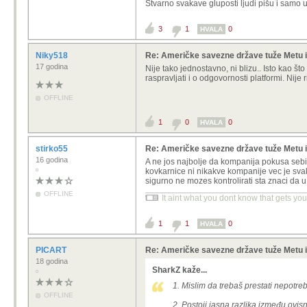
Stvarno svakave gluposti ljudi pišu i samo u
3
1
0
HVALA
Niky518
Re: Američke savezne države tuže Metu i 
17 godina
Nije tako jednostavno, ni blizu.. Isto kao što
raspravljati i o odgovornosti platformi. Nij
OFFLINE
1
0
0
HVALA
stirko55
Re: Američke savezne države tuže Metu i 
16 godina
A ne jos najbolje da kompanija pokusa sebi 
kovkarnice ni nikakve kompanije vec je sva
sigurno ne mozes kontrolirati sta znaci da 
OFFLINE
It aint what you dont know that gets you 
1
1
0
HVALA
PICART
Re: Američke savezne države tuže Metu i 
18 godina
SharkZ kaže...
1. Mislim da trebaš prestati nepotreb
OFFLINE
2. Postoji jasna razlika između ovis