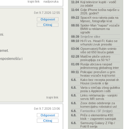
trajni link
nadporuka
11:24
Koji televizor kupiti - vodič
za odabir
11:04
Gdje iPhone košta najviše u
čet 9.7.2026 12:55
2026. godini?
09:22
SpaceX-ova raketa pala na
Odgovori
Mjesec, fotografije krat
Citiraj
08:55
Spider-Man "napao" vozače
BMW-a reklamom na
ugrađe
ni.
08:39
Smiješne slike
08:10
Hi-Fi vs. Head-Fi: Kako se
vrhunski zvuk preselio
03:06
Opservatorij Rubin snimio
ernet.
više od 650 tisuća galak
02:28
Matične ploče uskoro
besposlenošću i
poskupljuju za 50 %?
01:09
Rusija ubrzava raspad
jedinstvenog globalnog inter
00:11
Policajac prerušen u grm
hvatao vozače koji korist
6.8.
Kako bez recepta postati dr.
House (ovisnik o lije
6.8.
Varta u stečaju zbog gubitka
posla s Appleom i odb
6.8.
Links reklamacija - vanjski
trajni link
servis MR servis
6.8.
Zoox dobio odobrenje za
komercijalnu robotaksi usl
čet 9.7.2026 13:06
6.8.
Fantastika i SF (knjige)
Odgovori
6.8.
Priče o elementima #30:
kisik – zagonetni sastojak
Citiraj
6.8.
Samsung Galaxy Z Flip /
Fold 8 serija