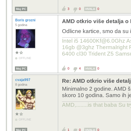
3
0
0
Moj PC
HVALA
Boris grozni
AMD otkrio više detalja 
5 godina
Odlicne kartice, smo da su
Intel i5 14600Kf@6.0Ghz A
16gb @3ghz Thermalright
6400 cl30 Trident Z5 Sam
OFFLINE
0
4
0
Moj PC
HVALA
cvaja997
Re: AMD otkrio više deta
8 godina
Minimalno 2 godine. AMD š
skoro 10 godina. Samo ih j
AMD,........is that baba Su t
OFFLINE
1
0
0
Moj PC
HVALA