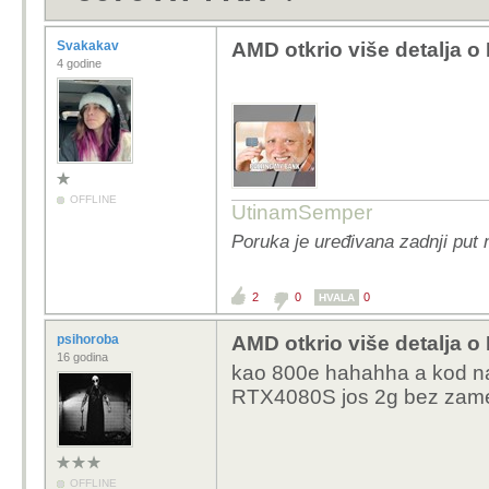
Svakakav
AMD otkrio više detalja 
4 godine
OFFLINE
UtinamSemper
Poruka je uređivana zadnji put
2
0
0
HVALA
psihoroba
AMD otkrio više detalja 
16 godina
kao 800e hahahha a kod n
RTX4080S jos 2g bez zam
OFFLINE