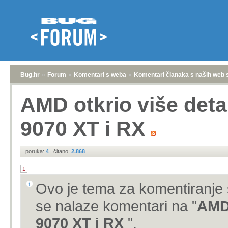
Bug.hr
»
Forum
»
Komentari s weba
»
Komentari članaka s naših web 
AMD otkrio više det
9070 XT i RX
poruka:
4
|
čitano:
2.868
1
Ovo je tema za komentiranje 
se nalaze komentari na "
AMD 
9070 XT i RX
".