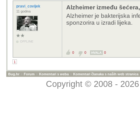
pravi_covijek
Alzheimer između šećera,
11 godina
Alzheimer je bakterijska inf
sponzorira u izradi lijeka.
OFFLINE
0
0
0
HVALA
1
Bug.hr
»
Forum
»
Komentari s weba
»
Komentari članaka s naših web stranica
Copyright © 2008 - 2026 