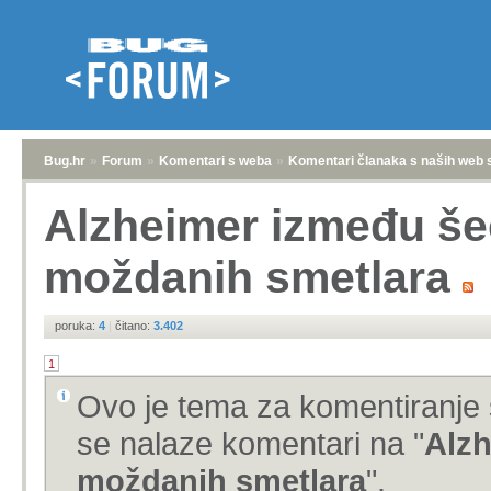
Bug.hr
»
Forum
»
Komentari s weba
»
Komentari članaka s naših web 
Alzheimer između šeć
moždanih smetlara
poruka:
4
|
čitano:
3.402
1
Ovo je tema za komentiranje 
se nalaze komentari na "
Alzh
moždanih smetlara
".