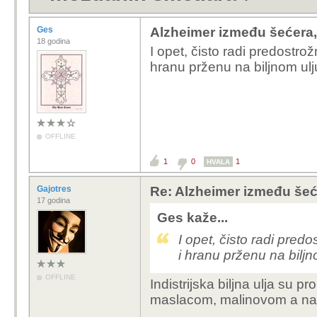
Ges
Alzheimer između šećera,
18 godina
I opet, čisto radi predostrož
hranu prženu na biljnom ulj
OFFLINE
1
0
1
HVALA
Gajotres
Re: Alzheimer između šeć
17 godina
Ges kaže...
I opet, čisto radi pred
i hranu prženu na biljn
OFFLINE
Indistrijska biljna ulja su p
maslacom, malinovom a na