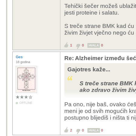
Tehički šečer možeš ublažit
jesti proteine i salatu.
S treče strane BMK kad ću 
živim živjet vječno nego ć
1
0
0
HVALA
Ges
Re: Alzheimer između šeć
18 godina
Gajotres kaže...
S treče strane BMK k
ako zdravo živim ži
OFFLINE
Pa ono, nije baš, ovako ćeš
meni je od svih mogućih kra
postupno blijediš i ništa ti 
2
0
0
HVALA