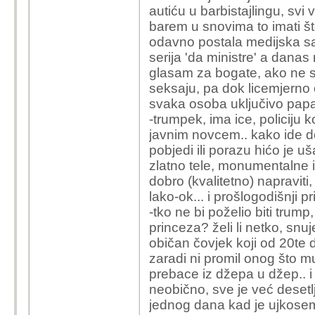
autiću u barbistajlingu, svi
barem u snovima to imati št
odavno postala medijska sap
serija 'da ministre' a danas
glasam za bogate, ako ne se
seksaju, pa dok licemjerno 
svaka osoba uključivo papa (i j
-trumpek, ima ice, policiju
javnim novcem.. kako ide do
pobjedi ili porazu hićo je u
zlatno tele, monumentalne id
dobro (kvalitetno) napraviti
lako-ok... i prošlogodišnji p
-tko ne bi poželio biti trum
princeza? želi li netko, snuj
običan čovjek koji od 20te d
zaradi ni promil onog što m
prebace iz džepa u džep.. i p
neobično, sve je već desetl
jednog dana kad je ujkosem 