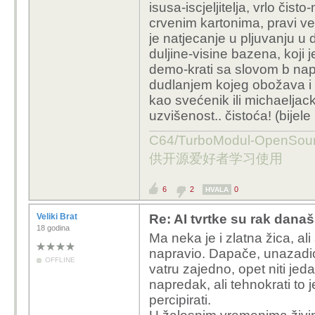
isusa-iscjeljitelja, vrlo čis
milijardi, 1.3 samo
-koliko su oni glupi-pame
crvenim kartonima, pravi vel
-tko ne bi poželio
milijarde na ničemu, na
je natjecanje u pljuvanju u d
princ-princeza? želi
-koliko god negativno 
duljine-visine bazena, koji 
konzuma, vozač ze
većinom.. i hićo. .. što
demo-krati sa slovom b nap
radi, pa još malo r
znali' ili nismo mislil
dudlanjem kojeg obožava i
musk i ekipa u mi
paradira bijela skupina
kao svećenik ili michaelja
u džep.. i pri tome
zemlje slobode, pravde 
uzvišenost.. čistoća! (bijele 
sve je već desetlj
maga, odnosno to rade o
jednog dana kad je
C64/TurboModul-OpenS
ni sex, ni pamet, no i d
porezni novac preba
pa ako je krao, i nama 
供开源爱好者学习使用
deregulaciju pravil
senatu, luteranska krit
pandorinu kutiju i
ekipa rade na max, otvo
6
2
0
HVALA
se..) .. pa banaln
ne može tako nastaviti 
javni postane priva
su klasični dio priče, 
Veliki Brat
Re: AI tvrtke su rak današ
od realnih, da se 
18 godina
pojedu, pojebu, što već.
Ma neka je i zlatna žica, al
pomilovanja-opros
napravio. Dapače, unazadio g
crkvenih raskola (op
OFFLINE
-interna anketa, za uče
vatru zajedno, opet niti jed
trumpek otkrio to
(imati aute, cure-mane
napredak, ali tehnokrati to
otvoreno, masovno,
brzu vožnju, imati slike
percipirati.
'skandale' koliko 
'ja-ja!!'? želi li netko