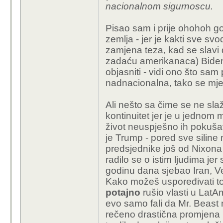
nacionalnom sigurnoscu.
Pisao sam i prije ohohoh god
zemlja - jer je kakti sve svod
zamjena teza, kad se slavi d
zadaću amerikanaca) Biden j
objasniti - vidi ono što sam 
nadnacionalna, tako se mjen
Ali nešto sa čime se ne sl
kontinuitet jer je u jednom 
život neuspješno ih pokušav
je Trump - pored sve siline
predsjednike još od Nixona
radilo se o istim ljudima jer
godinu dana sjebao Iran, 
Kako možeš uspoređivati t
potajno
rušio vlasti u LatA
evo samo fali da Mr. Beast n
rečeno drastična promjena 