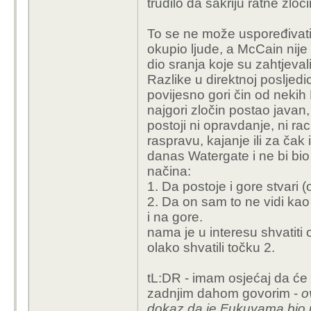
trudilo da sakriju ratne zloč
To se ne može uspoređivati 
okupio ljude, a McCain nije
dio sranja koje su zahtjeva
Razlike u direktnoj posljed
povijesno gori čin od nekih 
najgori zločin postao javan,
postoji ni opravdanje, ni ra
raspravu, kajanje ili za ča
danas Watergate i ne bi bio n
načina:
1. Da postoje i gore stvari (
2. Da on sam to ne vidi kao
i na gore.
nama je u interesu shvatiti o
olako shvatili točku 2.
tL:DR - imam osjećaj da će m
zadnjim dahom govorim -
o
dokaz da je Fukuyama bio 