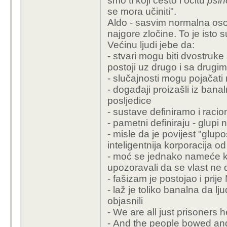
smo ti koji često i očitu
psih
se mora učiniti".
Aldo - sasvim normalna osob
najgore zločine. To je isto s
Većinu ljudi jebe da:
- stvari mogu biti dvostruke
postoji uz drugo i sa drugim
- slučajnosti mogu pojačati
- događaji proizašli iz ban
posljedice
- sustave definiramo i raci
- pametni definiraju - glupi
- misle da je povijest "glup
inteligentnija korporacija o
- moć se jednako nameće kao
upozoravali da se vlast ne 
- fašizam je postojao i prije 
- laž je toliko banalna da l
objasnili
-
We are all just prisoners 
- And the people bowed a