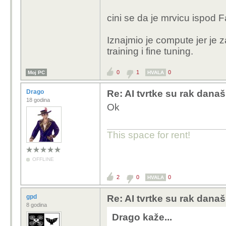
tražen da je Musk izna
je iskoristivost Coloss
cini se da je mrvicu ispod F
7%.
Iznajmio je compute jer je z
Ono sto mene frustrira j
Dakle, a day late and 
training i fine tuning.
kojoj radim, koja je rel
natjecati se s mid-level
kompanija, sa gomilom 
Grok 5 biti...". Zato i 
0
1
0
Moj PC
HVALA
Ali doslovno niko nist
očekuje preokret.
psihoza...AI, neizbjez
Drago
Re: AI tvrtke su rak današ
nesposobni procitati ili 
18 godina
Ok
tutorijala.
Doslovno je postalo nepo
ljude sa 20tak godina i
This space for rent!
AI entuzijasti, ponjasa
pokazao super kul igr
OFFLINE
2
0
0
HVALA
gpd
Re: AI tvrtke su rak današ
8 godina
Drago kaže...