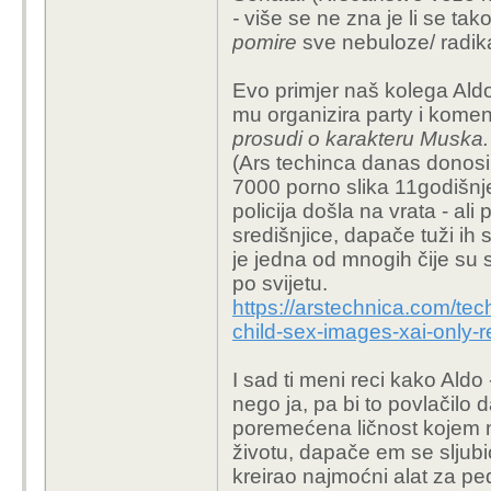
-
više se ne zna je li se tako
U tom kontekstu imas n
pomire
sve nebuloze/ radika
cijelu
TTI industrij
u; le
psihicko maltretiranje,
Evo primjer naš kolega Ald
unutar americkog lega
mu organizira party i koment
prosudi o karakteru Muska.
(Ars techinca danas donosi
7000 porno slika 11godišnj
policija došla na vrata - ali 
središnjice, dapače tuži ih 
imas dokumentarac gdje djecu voze n
govori kako uziva kad moze zaveza
je jedna od mnogih čije su 
psihopatskih ponasanja, i oke mozda j
po svijetu.
podrzavaju i dozvoljavaju da se to
to ponosno pokazuje. Sve to bez da
https://arstechnica.com/te
petom amadmanu, nevinim ljudima pos
vrhovnih sudaca u vezi toga bi se mo
child-sex-images-xai-only-
kazemo da ima manicnu epizodu.
I sam si u nekom postu naveo sto je 
I sad ti meni reci kako Aldo
prethodne adminstracije (WMD, Obama
nego ja, pa bi to povlačilo da
ubrzala 100x puta, i radi stvari otvor
rezultat toga sto su najednom manicni
poremećena ličnost kojem ni
normalizacije odredenih stvari. Ovo 
životu, dapače em se sljubi
je onome tko je zrtva ICE-a svejedno je
americkim intervencijama svejedno jes
kreirao najmoćni alat za ped
neke nemanicne odluke racionalizi