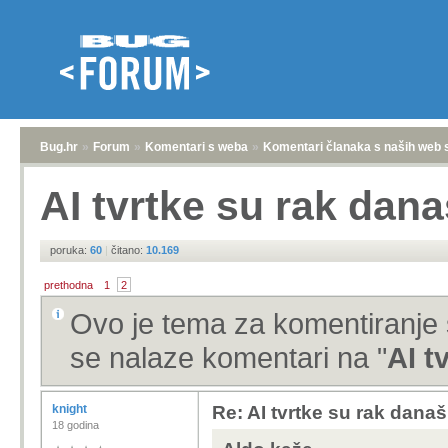
Bug.hr
»
Forum
»
Komentari s weba
»
Komentari članaka s naših web 
AI tvrtke su rak dana
poruka:
60
|
čitano:
10.169
prethodna
1
2
Ovo je tema za komentiranje 
se nalaze komentari na "
AI t
knight
Re: AI tvrtke su rak današ
18 godina