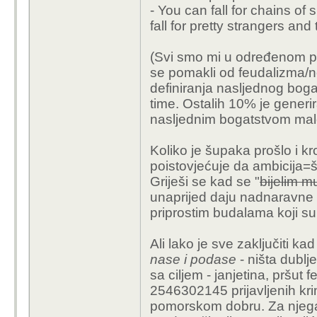
- You can fall for chains of 
fall for pretty strangers an
(Svi smo mi u određenom p
se pomakli od feudalizma/n
definiranja nasljednog bog
time. Ostalih 10% je generir
nasljednim bogatstvom malo 
Koliko je šupaka prošlo i kro
poistovjećuje da ambicija
Griješi se kad se "
bijelim 
unaprijed daju nadnaravne s
priprostim budalama koji su
Ali lako je sve zaključiti kad
nase i podase
- ništa dublj
sa ciljem - janjetina, pršut 
2546302145 prijavljenih kri
pomorskom dobru. Za njega j