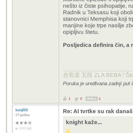
nešto iz čiste psihopatije, 
Radnik u Teksasu koji obo
stanovnici Memphisa koji tr
manjine koje trpe nasilje z
opipljivu štetu.
Posljedica definira čin, a
合気道 五段 ZLA BEBA ! Što te 
Poruka je uređivana zadnji put 
1
0
1
HVALA
konjRR
Re: AI tvrtke su rak današ
17 godina
knight kaže...
OFFLINE