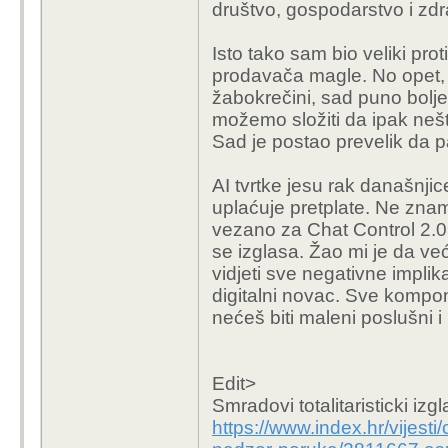
tvu pružaju sapunice a
društvo, gospodarstvo i zdr
sapunica, tj nekad je to
danas relnost, aktualn
Isto tako sam bio veliki pro
bogate, ako ne sexam, 
prodavača magle. No opet, 
pa dok licemjerno osuđ
žabokrečini, sad puno bolj
osoba uključivo papa (i ja 
možemo složiti da ipak nešt
-trumpek, ima ice, poli
Sad je postao prevelik da pa
financirana javnim nov
gestapo.. i neovisno o 
AI tvrtke jesu rak današnj
nešto što trumpek želi
uplaćuje pretplate. Ne znam
što u stvarnosti nije la
vezano za Chat Control 2.0
bazen, dok na papiru-pl
se izglasa. Žao mi je da već
prihod od par milijardi,
vidjeti sve negativne implikac
-tko ne bi poželio biti
digitalni novac. Sve kompon
princeza? želi li netko,
nećeš biti maleni poslušni i
zet-a, običan čovjek koj
krepa, ne zaradi ni pr
kroz račun i prebace iz 
Edit>
novo, ništa neobično, 
Smradovi totalitaristicki izgla
(sanacije banaka.. jed
https://www.index.hr/vijest
javni porezni novac preb