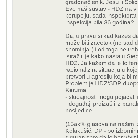
gradonačlenik. Jesu li Splić
Evo naš sustav - HDZ na vla
korupciju, sada inspektorat
inspekcija bila 36 godina?
Da, u pravu si kad kažeš da 
može biti začetak (ne sad 
spominjali) i od toga ne tre
istražiti je kako nastaju St
HDZ. Ja kažem da je to fe
racionalizira situaciju u ko
pretvori u agresiju koja bi 
Problem je HDZ/SDP duopol
Keruma:
- slučajnosti mogu pojačati
- događaji proizašli iz ban
posljedice
(15ak% glasova na našim iz
Kolakušić, DP - po izbornim
siguran sam da je bar 2/3 tih