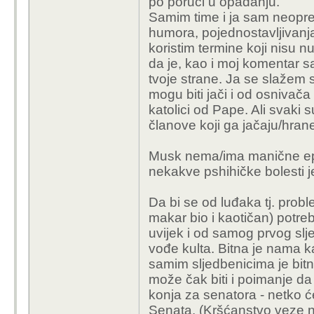
po poruci u opadanju.
netko tko je to nare
Samim time i ja sam neopre
SpaceXa - koliko ć
humora, pojednostavljivanja
jer je Musk pokuš
koristim termine koji nisu 
da je, kao i moj komentar s
A sto je onda s cijelim
tvoje strane. Ja se slažem 
ICE-u da lomi noge cr
mogu biti jači i od osnivača
Trumpa, pa do sefova n
katolici od Pape. Ali svaki 
do onih koji rade u IC
članove koji ga jačaju/hran
Svima se manicne epizo
dijelovima glasackog ti
Musk nema/ima manične epizod
logicno, ispada da su 
nekakve pshihičke bolesti je j
kaznenopravnom sustav
desetljecima, i kad bi g
Da bi se od luđaka tj. prob
karakteristika ljudi isp
makar bio i kaotičan) potre
ne bi bas imalo smisla.
uvijek i od samog prvog slj
Trump i Musk mogu biti 
vođe kulta. Bitna je nama ka
odluke ne nastaju vaku
samim sljedbenicima je bitni
i inace podrzavas post
može čak biti i poimanje da j
normalno da policija lo
konja za senatora - netko ć
normalno da policija u
Senata. (Kršćanstvo veze ne