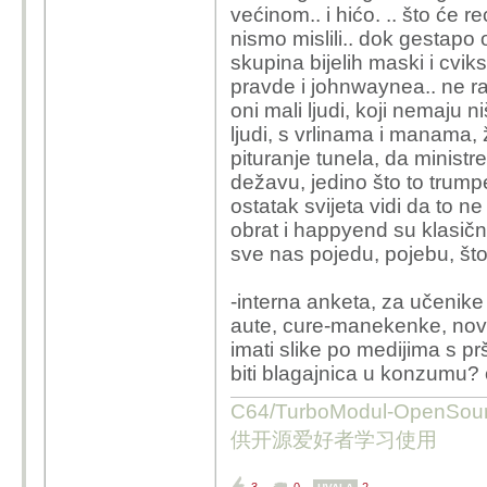
većinom.. i hićo. .. što će re
nismo mislili.. dok gestapo
skupina bijelih maski i cvik
pravde i johnwaynea.. ne ra
oni mali ljudi, koji nemaju n
ljudi, s vrlinama i manama, 
pituranje tunela, da ministre
dežavu, jedino što to trumpe
ostatak svijeta vidi da to ne
obrat i happyend su klasični
sve nas pojedu, pojebu, što 
-interna anketa, za učenike 
aute, cure-manekenke, nova
imati slike po medijima s pršut
biti blagajnica u konzumu?
C64/TurboModul-OpenS
供开源爱好者学习使用