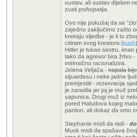
sustav, ali sustav dijelom 
zvati
psihopatija
.
Ovo nije pokušaj da se "zl
zajedno zaključimo zašto oči
kreiraju sljedbe - je li to z
citiram svog kreatora
ihush
Hitler je tukao sestru, ima
tako da agresor bira žrtvu - p
intrinsično racionalizira.
Jelena Veljača -
napala bij
stjuardesu i neke jadne ljud
premjestiti - rezervacija sj
je zaradila jer joj je muž 
sapunica. Drugi muž iz ne
pored Haludova kojeg malo 
pardon, ali dokaz da smo svi
Stephanie misli da radi -
do
Musk misli da spašava čovje