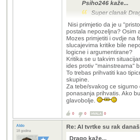
Psiho246 kaže...
Super clanak Dra
Nisi primjetio da je u "pri
AI kompanije su na
postala nepozeljna? Osim ak
Mozes primjetiti i ovdje na
To sto Anthropic r
slucajevima kritike bile ne
gjde pokusavaju 
logicne i argumentirane?
reklamiraju svoj 
Kritika se u takvim situaci
znanost, antromor
ides protiv "mainstreama" bu
stvarali histeriju
To trebas prihvatiti kao ti
Ne IT ljudi mi dol
skupine.
da je AI svjestan.
Za tebe/svakog ce sigurno d
Zapravo se lazno 
ponasanja prihvatis. Ako b
Oni zaposljavaj
glavobolje.
anksioznoscu.
Znaci riga mi se.
0
0
0
HVALA
Pogotovo kada zna
Aldo
Re: AI tvrtke su rak današ
citavog ljudskog p
18 godina
nase dobro, za op
Drago kaže...