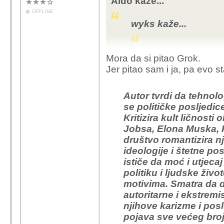
Aldo kaže...
OFFLINE
wyks kaže...
...
Mora da si pitao Grok.
Jer pitao sam i ja, pa evo s
pitao sam AI da mi izv
Autor tvrdi da tehnolo
- bla, bla fašizam, pa 
se političke posljedi
autor crnce i sam naz
Kritizira kult ličnost
pa bla bla Aldo, pa bla
Jobsa, Elona Muska, P
i tako sve u krug
društvo romantizira n
ideologije i štetne p
ističe da moć i utjecaj
Ne znam tko te štiti n
politiku i ljudske živ
posta u kojem ne vrij
motivima. Smatra da d
autoritarne i ekstremi
njihove karizme i posl
pojava sve većeg broj