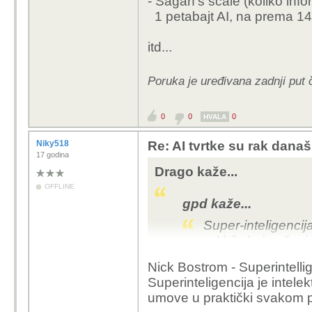
- Sagan's scale (koliko inf
1 petabajt AI, na prema 149
Tobožnja definicija "
pa
doslovce ništa ne zna
itd...
biti pametniji "od bilo 
recimo, ali malo teže
Poruka je uređivana zadnji put 
Dok nema konkretne met
definicije takvi termin
0
0
0
HVALA
Niky518
Re: AI tvrtke su rak današ
17 godina
Drago kaže...
OFFLINE
gpd kaže...
Super-inteligencij
od bilo kojeg čovj
Nick Bostrom - Superintelli
Superinteligencija je intele
umove u praktički svakom p
To ti je sve filozofsko 