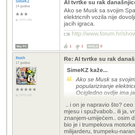
"Turingov test" ko
SimeKZ
AI tvrtke su rak današnjic
je čovjek, s manam
14 godina
operativnim testom
Ako se Musk sa svojim Spa
jedino mogu zavidje
mjeri, na kojoj skal
elektricnih vozila nije dovo
to na ničemu, bitco
daje.
OFFLINE
jacih igraca.
ne, nije ni prvi ni 
javno, neskriveno, 
http://www.forum.hr/s
Ne postoji benchma
'do jaja' i uživa, 
sada postoje za 
kurtoazno maznim 
rješavanja nekog
1
1
0
Moj PC
HVALA
sinkronotitlanjem 
da riješi i onda d
špricen uz glumač
ihush
Re: AI tvrtke su rak današ
SWE bench, LongB
17 godina
pretjerane gesture 
model dobiješ kolik
SimeKZ kaže...
materijalna razlik
diplojao agente ili
sinopsisa, bilo za 
Ako se Musk sa svoji
na sceni umire dok
populariziranje elektric
Tobožnja definicija
posljednjem dahu,
Ocigledno ovdje ima ja
također doslovce 
OFFLINE
zadatku? Konj može
.. i on je napravio što? ceo
-koliko su oni glup
traženju vode u pu
mjesu i spužvabob.. ili ja,
milijarde na ničem
drugome.
znanjem-umijećem.. osim dimi
lukavo.
bio je i trumpekova motorka
-koliko god negat
Dok nema konkretn
milijarderu, trumpeku-naran
izabran je, većinom
definicije takvi t