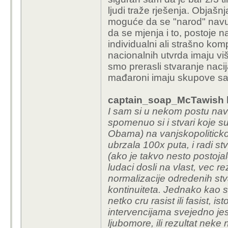
ljudi traže rješenja. Objašn
moguće da se "narod" navu
da se mjenja i to, postoje n
individualni ali strašno kom
nacionalnih utvrda imaju viš
smo prerasli stvaranje naci
mađaroni imaju skupove sa
captain_soap_McTawish k
I sam si u nekom postu nave
spomenuo si i stvari koje s
Obama) na vanjskopolitickoj 
ubrzala 100x puta, i radi stv
(ako je takvo nesto postojal
ludaci dosli na vlast, vec r
normalizacije odredenih stv
kontinuiteta. Jednako kao st
netko cru rasist ili fasist, i
intervencijama svejedno jesu
ljubomore, ili rezultat nek