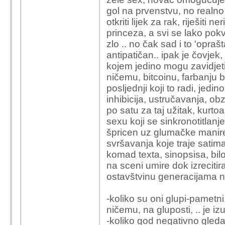
gol na prvenstvu, no realno 
otkriti lijek za rak, riješiti n
princeza, a svi se lako po
zlo .. no čak sad i to 'opra
antipatičan.. ipak je čovjek,
kojem jedino mogu zavidjeti 
ničemu, bitcoinu, farbanju ba
posljednji koji to radi, jedi
inhibicija, ustručavanja, obz
po satu za taj užitak, kur
sexu koji se sinkronotitlan
špricen uz glumačke manire 
svršavanja koje traje satima
komad texta, sinopsisa, bilo 
na sceni umire dok izreciti
ostavštvinu generacijama n
-koliko su oni glupi-pametni..
ničemu, na gluposti, .. je 
-koliko god negativno gleda