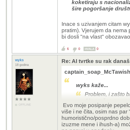
koketiraju s naciona
šire pogoršanje društv
Inace s uzivanjem citam wy
pratim). Vjerujem da nema p
bi dosli "na vlast" obozavao
6
0
0
HVALA
wyks
Re: AI tvrtke su rak današ
18 godina
captain_soap_McTawish 
wyks kaže...
Problem, i zašto b
AIa prešao na nac
Evo moje posipanje pepelo
OFFLINE
imaju opipljive p
više i ne čita, osim nas par
Musk čru nacist ili
humoristično/posprdno doba
nedvojbeno nacistič
izuzme mene i ihush-a) može
ICE polomi bubrege