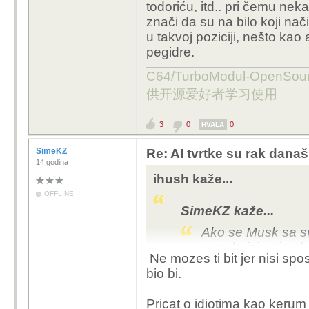
todoriću, itd.. pri čemu ne
će ponoviti, 'nismo
znači da su na bilo koji nači
odvodi one druge,
u takvoj poziciji, nešto kao
bijelih maski i cv
Nick Bostrom - Superin
pegidre.
pravde i johnwayne
Superinteligencija je i
odnosno to rade on
ljudske umove u prakti
C64/TurboModul-OpenS
ni sex, ni pamet, n
供开源爱好者学习使用
željama.. pa ako j
Čisto solidna definicija
ministre, konj u se
3
0
0
jedino što to trum
HVALA
bola.. i ostatak sv
SimeKZ
Re: AI tvrtke su rak današ
će sve .. no tko zn
14 godina
možda i ove? .. il
ihush kaže...
što već.. ili kako 
OFFLINE
SimeKZ kaže...
-interna anketa, za
Ako se Musk sa s
kerum? (imati aute
populariziranje el
2000kn kazne za b
Ne mozes ti bit jer nisi sp
kurac i mi. Ocigle
pršutom..) nitko? ili
bio bi.
blagajnica u kon
.. i on je napravio što?
Pricat o idiotima kao kerum 
njegovom mjesu i spužva
Sa svim svojim manama