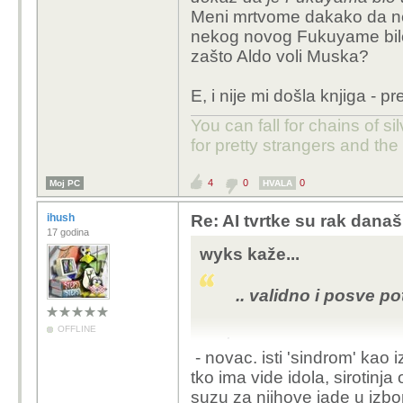
Meni mrtvome dakako da neće 
nekog novog Fukuyame bilo i
zašto Aldo voli Muska?
E, i nije mi došla knjiga - 
You can fall for chains of si
for pretty strangers and th
4
0
0
Moj PC
HVALA
ihush
Re: AI tvrtke su rak današ
17 godina
wyks kaže...
.. validno i posve p
OFFLINE
.
- novac. isti 'sindrom' kao
tko ima vide idola, sirotinj
suzu za njihove jade u izbo