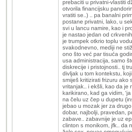
prebaciti u privatni-vlastiti 
otvorila financijsku pandor
vratiti se..) .. pa banalni p
postane privatni, lako, u se
svi u lancu namire, kao i p
je nastao jedan od crkvenih r
je trumpek otkrio toplu vo
svakodnevno, mediji ne stižu
ono što već par tisuća godin
usa administracija, samo št
diskrecije i pristojnosti.. tj
divljak u tom kontekstu, koj
smiješ kritizirati frizuru ak
vritanjak.. i ekšli, kao da je
karikirano, kad ga vidim, 'ja 
na čelu uz čep u dupetu (insp
jebao u mozak jer za drugo 
dobar, najbolji, pravedan, p
zabave.. zabavnije je uz epst
clinton s monikom, jfk.. da 
žele sex, novac omogućuje .. 