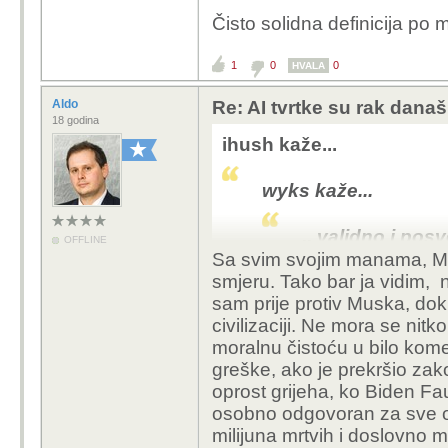
lupetanje koje se čini 
Čisto solidna definicija po m
marketingu koji prodaje
test" koji nitko više n
1
0
0
nije precizno definirano 
HVALA
konkretan rezultat koji
Aldo
Re: AI tvrtke su rak današ
18 godina
Ne postoji benchmark "s
ihush kaže...
postoje za LLM-ove mj
skupa zadataka koji se
wyks kaže...
postotak - šta ja zna
onda za svaki model dobi
.. validno i posv
OFFLINE
kako je diplojao agente
Muska?
Sa svim svojim manama, Mu
smjeru. Tako bar ja vidim, 
Tobožnja definicija "
pa
.
sam prije protiv Muska, dok
doslovce ništa ne zna
civilizaciji. Ne mora se nitko
biti pametniji "od bilo 
- novac. isti 'sindrom'
moralnu čistoću u bilo kome
recimo, ali malo teže
onom tko ima vide idol
greške, ako je prekršio z
princeza pa i pustiti su
oprost grijeha, ko Biden Fa
Dok nema konkretne met
nesesera koji odogvara 
osobno odgovoran za sve ok
definicije takvi termin
sex, odnosno žele to z
milijuna mrtvih i doslovno 