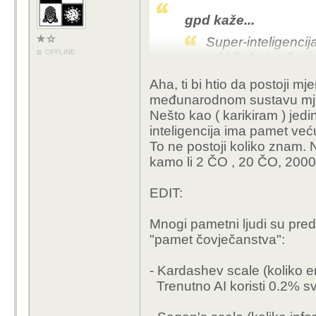
gpd kaže...
Super-inteligencij
OFFLINE
od bilo kojeg čovj
Aha, ti bi htio da postoji mj
međunarodnom sustavu mjer
Nešto kao ( karikiram ) jed
To ti je sve filozofsko 
inteligencija ima pamet ve
lupetanje koje se čini 
To ne postoji koliko znam. N
marketingu koji prodaje
kamo li 2 ČO , 20 ČO, 2000 
test" koji nitko više n
nije precizno definirano 
EDIT:
konkretan rezultat koji
Mnogi pametni ljudi su predla
Ne postoji benchmark "s
"pamet čovječanstva":
postoje za LLM-ove mj
skupa zadataka koji se
- Kardashev scale (koliko en
postotak - šta ja zna
Trenutno AI koristi 0.2% sv
onda za svaki model dobi
kako je diplojao agente