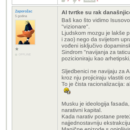
3
0
2
HVALA
Zaporožac
AI tvrtke su rak današnjic
5 godina
Baš kao što vidimo Isusovo 
"vizionare".
Ljudskom mozgu je lakše prih
i zao) nego da svijetom upra
vođeni isključivo dopaminsk
Sindrom "navijanja za tatic
OFFLINE
pozicioniraju kao arhetipski,
Sljedbenici ne navijaju za AI 
kroz nju projiciraju vlastiti 
To je čista racionalizacija: a
Musku je ideologija fasada, 
narativni kapital.
Kada narativ postane prete
najjednostavniju ekstrakciju 
Manične epizode s opipljivi