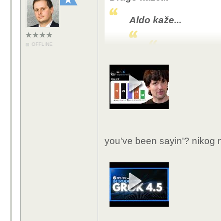
Stvarno se nadam 
Aldo kaže...
jer istina jest da 
bi te iste ljude zami
OFFLINE
Pokrali su svu umj
postali slijedeci s
Nije odustao, inte
Svaki cas bude se 
AI tvrtke stvarno 
Grok 5 dok izadje 
AI industriji.
Ovo podebljano, taj dio
od svih tih odvratnih l
Je ovo ironija ili ozbilj
najodvratniji.
you've been sayin'? nikog n
Grok 4.5 koji treba izać
Btw, clanak odlican, b
nikoga i nije briga) je
linkovanog na bug.hr 
ne Opus 4.8 nego u ra
myth-the-mythos-and-
precizne usporedbe s 
ili ovog videa
Sam najnoviji Opus 4.8 
nakon njega "velika prek