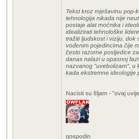
pa bla bla Aldo, pa bla
i tako sve u krug
Tekst kroz mješavinu pop-ku
tehnologija nikada nije neutr
postaje alat moćnika i ideol
Ne znam tko te štiti n
idealizirati tehnološke lider
posta u kojem ne vrij
tražiti ljudskost i viziju, d
vođenim pojedincima čije ma
često razorne posljedice za
danas nalazi u opasnoj fazi
nazvanog "uvebolizam", u ko
kada ekstremne ideologije p
Nacisti su šljam - "ovaj uvij
gospodin