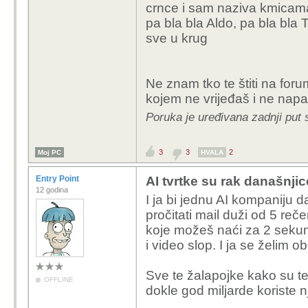
crnce i sam naziva kmicam
pa bla bla Aldo, pa bla bla T
sve u krug
Ne znam tko te štiti na for
kojem ne vrijeđaš i ne na
Poruka je uređivana zadnji put s
3
3
2
Moj PC
HVALA
Entry Point
AI tvrtke su rak današnjic
12 godina
I ja bi jednu AI kompaniju d
pročitati mail duži od 5 reč
koje možeš naći za 2 sekund
i video slop. I ja se želim o
Sve te žalapojke kako su te
OFFLINE
dokle god miljarde koriste 