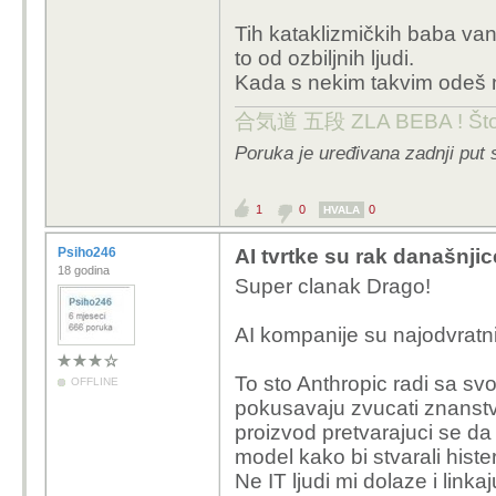
Tih kataklizmičkih baba va
to od ozbiljnih ljudi.
Kada s nekim takvim odeš na
合気道 五段 ZLA BEBA ! Što te 
Poruka je uređivana zadnji put 
1
0
0
HVALA
Psiho246
AI tvrtke su rak današnjic
18 godina
Super clanak Drago!
AI kompanije su najodvratni
To sto Anthropic radi sa sv
OFFLINE
pokusavaju zvucati znanstv
proizvod pretvarajuci se da 
model kako bi stvarali hister
Ne IT ljudi mi dolaze i link