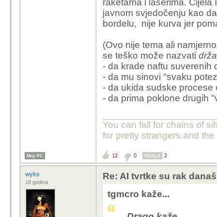
raketama i laserima. Cijela
javnom svjedočenju kao da 
bordelu, nije kurva jer poma
(Ovo nije tema ali namjern
se teško može nazvati
drž
- da krade naftu suverenih 
- da mu sinovi "svaku potez
- da ukida sudske procese ov
- da prima poklone drugih "v
You can fall for chains of si
for pretty strangers and th
12
0
2
Moj PC
HVALA
wyks
Re: AI tvrtke su rak današ
18 godina
tgmcro kaže...
Drago kaže...