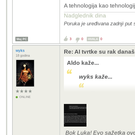
A tehnologija kao tehnologija
Nadglednik dina
Poruka je uređivana zadnji put s
3
0
0
Moj PC
HVALA
wyks
Re: AI tvrtke su rak današ
18 godina
Aldo kaže...
wyks kaže...
...
ONLINE
pitao sam AI da mi izv
- bla, bla fašizam, pa 
autor crnce i sam naz
Bok Luka! Evo sažetka ovo