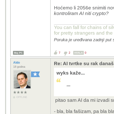
Hoćemo li 2056e snimiti nov
kontroliram AI niti crypto?
You can fall for chains of si
for pretty strangers and th
Poruka je uređivana zadnji put 
7
2
0
Moj PC
HVALA
Aldo
Re: AI tvrtke su rak današ
18 godina
wyks kaže...
...
OFFLINE
pitao sam AI da mi izvadi s
- bla, bla fašizam, pa bla b