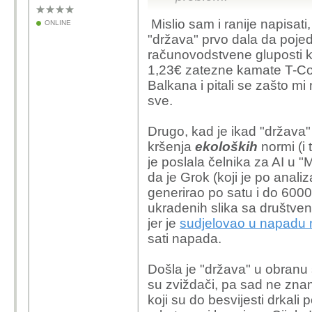
Mislio sam i ranije napisati
ONLINE
"država" prvo dala da pojed
računovodstvene gluposti k
1,23€ zatezne kamate T-Com
Balkana i pitali se zašto mi n
sve.
Drugo, kad je ikad "država"
kršenja
ekoloških
normi (i t
je poslala čelnika za AI u "
da je Grok (koji je po anal
generirao po satu i do 6000
ukradenih slika sa društve
jer je
sudjelovao u napadu n
sati napada.
Došla je "država" u obranu s
su zviždači, pa sad ne znam
koji su do besvijesti drkali