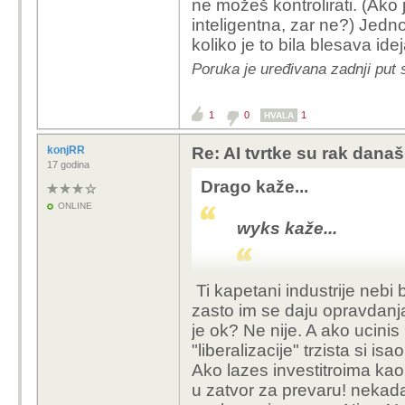
ne možeš kontrolirati. (Ako j
inteligentna, zar ne?) Jed
koliko je to bila blesava ide
Poruka je uređivana zadnji put 
1
0
1
HVALA
konjRR
Re: AI tvrtke su rak današ
17 godina
Drago kaže...
ONLINE
wyks kaže...
...
Ti kapetani industrije nebi 
zasto im se daju opravdanj
(Ovo nije tema al
je ok? Ne nije. A ako ucinis
navodnicima, jer 
"liberalizacije" trzista si isa
sustav u kojem se 
Ako lazes investitroima kao
- da krade naftu s
u zatvor za prevaru! nekad