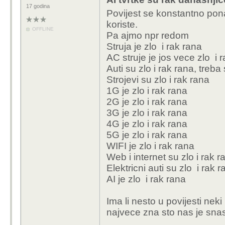
17 godina
Povijest se konstantno ponavl
koriste.
OFFLINE
Pa ajmo npr redom
Struja je zlo
i rak rana
AC struje je jos vece zlo
i 
Auti su zlo
i rak rana
, treba
Strojevi su zlo
i rak rana
1G je zlo
i rak rana
2G je zlo i rak rana
3G je zlo i rak rana
4G je zlo i rak rana
5G je zlo i rak rana
WIFI je zlo i rak rana
Web i internet su zlo i rak r
Elektricni auti su zlo
i rak r
AI je zlo
i rak rana
Ima li nesto u povijesti neki
najvece zna sto nas je snas