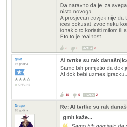
Da naravno da je iza svega n
nista novoga
A prosjecan covjek nije da 
ices pokusat izvoc neku kori
ionakio to koristiti milom ili 
Eto to je realnost
6
8
0
HVALA
gmit
AI tvrtke su rak današnjic
16 godina
Samo bih primjetio da dok je
Al dok bebi uzmes igracku..
OFFLINE
10
0
2
HVALA
Drago
Re: AI tvrtke su rak današ
18 godina
gmit kaže...
Samo bih primjetio da d