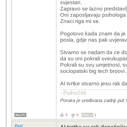
svjestan.
Zapravo se lazno predstavlj
Oni zaposljavaju psiholog
Znaci riga mi se.
Pogotovo kada znam da je s
posla, gdje nas pak uvjerav
Stvarno se nadam da ce doc 
da su oni pokrali sveukupan d
Pokrali su svu umjetnost, sv
sociopatski big tech broovi.
AI tvrtke stvarno jesu rak d
- Psiho246
Poruka je uređivana zadnji put 
3
0
1
Moj PC
HVALA
Pixel
AI tvrtke su rak današnjic