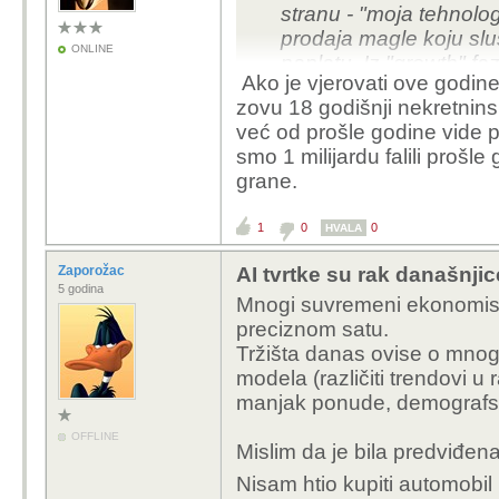
stranu - "moja tehnologi
prodaja magle koju sl
ONLINE
naplatu. Iz "growth" f
Ako je vjerovati ove godine
miljarde u cijelu priču
zovu 18 godišnji nekretnins
krene pitanje "đe su tu
već od prošle godine vide 
smo 1 milijardu falili prošl
Na žalost (ili na sreću
grane.
i ostatak burze dolje, 
mi (potrošači i porezni 
1
0
0
HVALA
times ahead.
Zaporožac
AI tvrtke su rak današnjic
5 godina
Mnogi suvremeni ekonomisti 
preciznom satu.
Tržišta danas ovise o mnogi
modela (različiti trendovi u
manjak ponude, demografs
OFFLINE
Mislim da je bila predviđena
Nisam htio kupiti automobil 