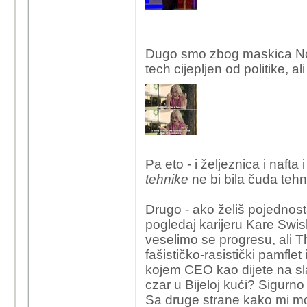
favorizira "neurodiverge
Ne može me nitko uvjer
propušta drek, a zadrža
izgovorom i tonom gri
Zuckerberg, Karp, Thie
Ne može me nitko uvjer
Dugo smo zbog maskica Noki
industrije", ili Trump (
izgovorom i tonom gri
tech cijepljen od politike, a
poluretardiranom Kama
Zuckerberg, Karp, Thie
nepregledna hrpetina v
industrije", ili Trump (
vrh sistemski, a ne n
poluretardiranom Kama
nepregledna hrpetina v
BTW - Musk je odustao
vrh sistemski, a ne n
iznajmiti svoj "compute
i karijera) tako da ih 
Pa eto - i željeznica i nafta
BTW - Musk je odustao
tehnike
ne bi bila
čuda tehn
iznajmiti svoj "compute
i karijera) tako da ih 
Drugo - ako želiš pojednost
pogledaj karijeru Kare Swish
veselimo se progresu, ali Th
fašističko-rasistički pamfle
kojem CEO kao dijete na sla
czar u Bijeloj kući? Sigurn
Sa druge strane kako mi mož