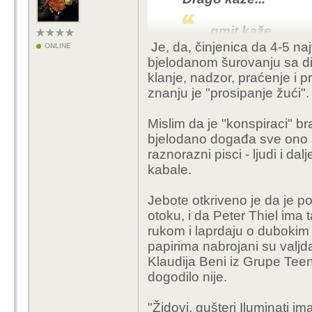
gmit kaže...
Je, da, činjenica da 4-5 naj
ONLINE
Samo bih prim
bjelodanom šurovanju sa d
Fableu, sve j
klanje, nadzor, praćenje i p
igracku...
znanju je "prosipanje žući"
Pa i sad imam pris
Mislim da je "konspiraci" b
genijalna tehnologi
bjelodano događa sve ono št
ako ne računamo 
raznorazni pisci - ljudi i d
modele na hugginfa
kabale.
konjima.
Jebote otkriveno je da je po
Dakle - AI da, AI 
otoku, i da Peter Thiel ima 
drugih korporativn
rukom i laprdaju o dubokim
Anthropic - oni su
papirima nabrojani su valjda 
Klaudija Beni iz Grupe Teen
dogodilo nije.
Ipak se čini da je koli
članaka malo veća od u
"Židovi, gušteri Iluminati ima
razini. Moguće je žena