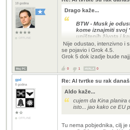
18 godina
Drago kaže...
BTW - Musk je odust
kome iznajmiti svoj
uništenih života i k
OFFLINE
tekstu.
Nije odustao, intenzivno i 
se pojavio i Grok 4.5.
Grok 5 dok izadje bude najja
0
1
0
Moj PC
HVALA
gpd
Re: AI tvrtke su rak današ
8 godina
Aldo kaže...
cujem da Kina planira o
isto... jao kako ce EU p
OFFLINE
Tu nema pobjednika, cilj je n