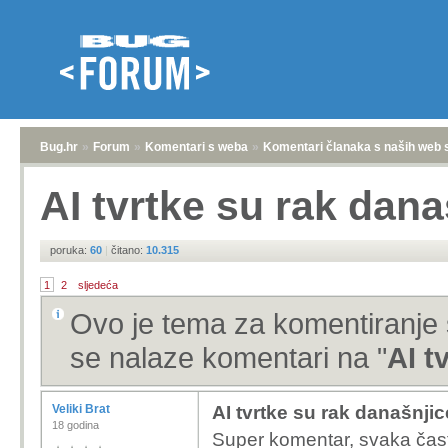
Bug.hr
»
Forum
»
Komentari s weba
»
Komentari članaka s naših web 
AI tvrtke su rak dana
poruka:
60
|
čitano:
10.315
1
2
sljedeća
Ovo je tema za komentiranje 
se nalaze komentari na "
AI t
Veliki Brat
AI tvrtke su rak današnjic
18 godina
Super komentar, svaka čast