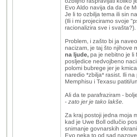
ozbiljno raspravljati koliko j
Evo Aldo navija da da će Mus
Je li to ozbilja tema ili sin 
(Ili i mi projeciramo svoje "
racionalizira sve i svašta?).
Problem, i zašto bi ja nave
nacizam, je taj što njihov
na ljude,
pa je nebitno je li
posljedice nedvojbeno nacist
polomi bubrege jer je kmica 
naredio *zbilja* rasist. Ili 
Memphisu i Texasu patiti/um
Ali da te parafraziram - bolje
-
zato jer je tako lakše.
Za kraj postoji jedna moja 
kad je Uwe Boll odlučio pos
snimanje govnarskih ekrani
Evo neka to od sad nazo