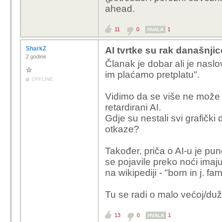
ahead.
11
0
1
HVALA
SharkZ
AI tvrtke su rak današnjic
2 godine
Članak je dobar ali je naslov 
im plaćamo pretplatu".
OFFLINE
Vidimo da se više ne može ok
retardirani AI.
Gdje su nestali svi grafički
otkaze?
Također, priča o AI-u je pu
se pojavile preko noći imaj
na wikipediji - "born in j. fami
Tu se radi o malo većoj/dužo
13
0
1
HVALA