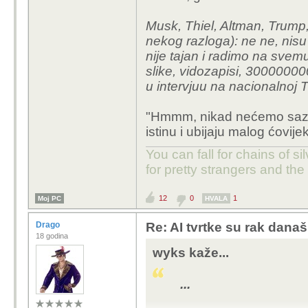
sam autor ne zna. Vrijem
Musk, Thiel, Altman, Trump,
nekog razloga): ne ne, nisu ž
nije tajan i radimo na svem
slike, vidozapisi, 3000000
u intervjuu na nacionalnoj 
"Hmmm, nikad nećemo saznati
istinu i ubijaju malog ćo
You can fall for chains of si
for pretty strangers and th
12
0
1
Moj PC
HVALA
Drago
Re: AI tvrtke su rak današ
18 godina
wyks kaže...
...