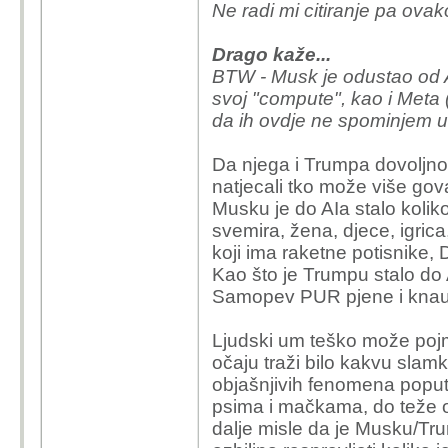
Ne radi mi citiranje pa ovak
Drago kaže...
BTW - Musk je odustao od AI
svoj "compute", kao i Meta (
da ih ovdje ne spominjem u
Da njega i Trumpa dovoljno 
natjecali tko može više gov
Musku je do AIa stalo koliko
svemira, žena, djece, igric
koji ima raketne potisnike,
Kao što je Trumpu stalo do 
Samopev PUR pjene i knau
Ljudski um teško može pojm
očaju traži bilo kakvu slam
objašnjivih fenomena poput 
psima i mačkama, do teže ob
dalje misle da je Musku/Tr