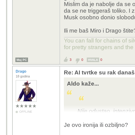
Mislim da je nabolje da se o
da se ne triggeraš toliko. 
Musk osobno donio slobodu
Ili me baš Miro i Drago štit
You can fall for chains of si
for pretty strangers and th
3
0
0
Moj PC
HVALA
Drago
Re: AI tvrtke su rak današ
18 godina
Aldo kaže...
Nije odustao, intenziv
OFFLINE
bude se pojavio i Grok 
Grok 5 dok izadje bude 
Je ovo ironija ili ozbiljno?
industriji.