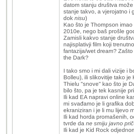
datom stanju društva može z
stanje takvo, a vjerojatno 
dok
nisu
)
Kao što je Thompson imao n
2010e, nego baš prošle go
Zamisli kakvo stanje društv
najisplativji film koji trenu
fantazija/wet dream? Zašto 
the Dark?
I tako smo i mi dali vizije
Bolleu), ili slikovitije tako
Thielu "snove" kao što je D
bilo što, pa je tek kasnije p
Ili kad EA napravi online ka
mi svađamo je li grafika dobr
ekraniziran i je li mu lijevo
Ili kad horda promašenih, 
tvrde da
ne smiju javno prič
Ili kad je Kid Rock odjedno