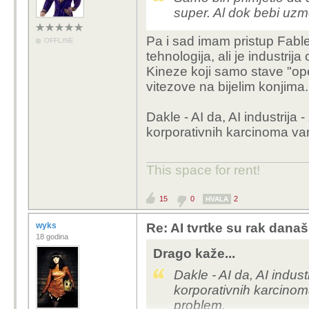
super. Al dok bebi uzm
Pa i sad imam pristup Fableu
OFFLINE
tehnologija, ali je industr
Kineze koji samo stave "op
vitezove na bijelim konjima
Dakle - AI da, AI industrij
korporativnih karcinoma van
This space for rent!
15
0
2
HVALA
wyks
Re: AI tvrtke su rak današ
18 godina
Drago kaže...
Dakle - AI da, AI indus
korporativnih karcinoma
problem.