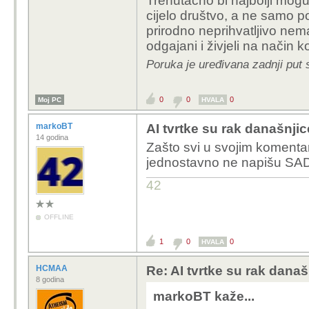
Trenutačno bi najbolji moguć
cijelo društvo, a ne samo p
prirodno neprihvatljivo nem
odgajani i živjeli na način k
Poruka je uređivana zadnji put 
0
0
0
Moj PC
HVALA
markoBT
AI tvrtke su rak današnjic
14 godina
Zašto svi u svojim komenta
jednostavno ne napišu SAD 
42
OFFLINE
1
0
0
HVALA
HCMAA
Re: AI tvrtke su rak današ
8 godina
markoBT kaže...