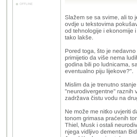
OFFLINE
(Ovo nije tema ali nam
mislim da se teško mo
Slažem se sa svime, ali to je
predsjednik javno hvali
ovdje u tekstovima pokušava
- da krade naftu suver
od tehnologije i ekonomije i 
- da mu sinovi "svaku 
tako lakše.
informacijama
- da ukida sudske proce
Pored toga, što je nedavno 
- da prima poklone drug
primijetio da više nema ludi
godina bili po ludnicama, 
eventualno piju lijekove?".
Mislim da je trenutno stanj
"neurodivergentne" raznih vrs
zadržava čistu vodu na drug
Ne može me nitko uvjeriti 
tonom grimasa praćenih ton
Thiel, Musk i ostali neurodiv
njega vidljivo dementan Bi