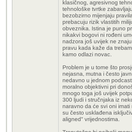
klasičnog, agresivnog teh
tehnološke tvrtke zabavljaj
bezobzirno mijenjaju pravila
prebacuju rizik vlastitih mi
obveznika. Istina je puno p
nikakvi bogovi ni rođeni umov
nadzora još uvijek ne znaju
pravu kada kaže da trebamo p
kamo odlazi novac.
Problem je u tome što prosje
nejasna, mutna i često jav
nedavno u jednom podcastu 
moralno objektivni pri dono
mnogo toga još uvijek pot
300 ljudi i stručnjaka iz ne
naravno da će svi oni imati r
su često usklađena isključ
aligned"
vrijednostima.