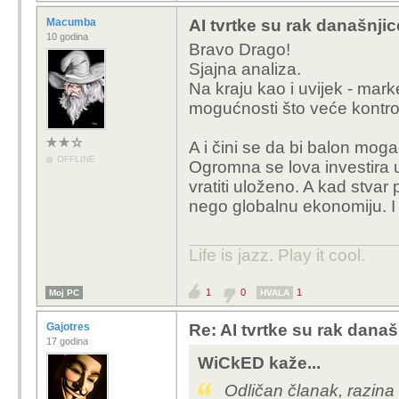
Macumba
AI tvrtke su rak današnjic
10 godina
Bravo Drago!
Sjajna analiza.
Na kraju kao i uvijek - marke
mogućnosti što veće kontrol
A i čini se da bi balon moga
OFFLINE
Ogromna se lova investira u 
vratiti uloženo. A kad stva
nego globalnu ekonomiju. I 
Life is jazz. Play it cool.
1
0
1
Moj PC
HVALA
Gajotres
Re: AI tvrtke su rak današ
17 godina
WiCkED kaže...
Odličan članak, razina