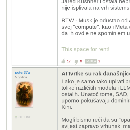
Jared Kushner i ostala nep
nije isplivala na vrh sist
BTW - Musk je odustao od AI
svoj "compute", kao i Meta (
da ih ovdje ne spominjem u
This space for rent!
17
0
2
HVALA
poter37a
AI tvrtke su rak današnjic
5 godina
Lako je samo tako upirati pr
toliko različitih modela i LL
ostalih. Unatoč tome, SAD, S
uporno pokušavaju dominira
Kini.
OFFLINE
Mogli bismo reći da su "opa
svijest zapravo vrhunski mar