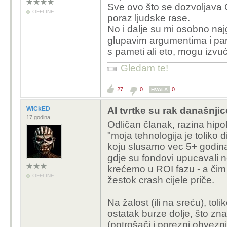
Sve ovo što se dozvoljava O
OFFLINE
poraz ljudske rase.
No i dalje su mi osobno naj
glupavim argumentima i par
s pameti ali eto, mogu izvuć
Gledam te!
27
0
0
HVALA
WiCkED
AI tvrtke su rak današnjic
17 godina
Odličan članak, razina hipo
"moja tehnologija je toliko 
koju slusamo vec 5+ godina 
gdje su fondovi upucavali ne
krećemo u ROI fazu - a čim
OFFLINE
žestok crash cijele priče.
Na žalost (ili na sreću), tol
ostatak burze dolje, što zn
(potrošači i porezni obvezni