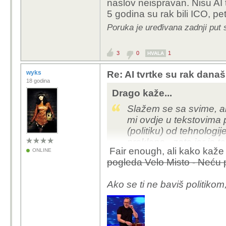
- da mu sinovi "sv
naslov neispravan. Nisu AI tv
informacijama
5 godina su rak bili ICO, pet
- da ukida sudske 
Poruka je uređivana zadnji put 
- da prima poklone 
3
0
1
HVALA
wyks
Re: AI tvrtke su rak današ
Slažem se sa svime, ali 
18 godina
mi ovdje u tekstovima 
Drago kaže...
(politiku) od tehnologij
Slažem se sa svime, ali 
preklapa - zato jer je t
mi ovdje u tekstovima 
(politiku) od tehnologij
Pored toga, što je ned
preklapa - zato jer je t
"Jesi primijetio da viš
Fair enough, ali kako kaž
ONLINE
koji bi prije 25 godina
pogleda Velo Misto - Neću p
Pored toga, što je ned
šetaju među nama i eve
"Jesi primijetio da viš
Ako se ti ne baviš politiko
koji bi prije 25 godina
Mislim da je trenutno 
šetaju među nama i eve
favorizira "neurodiverge
propušta drek, a zadrža
Mislim da je trenutno 