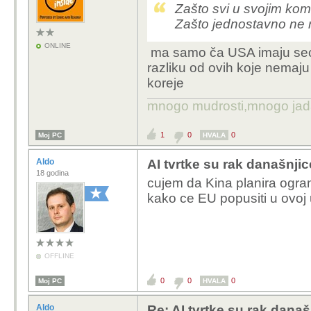
Zašto svi u svojim kom
Zašto jednostavno ne n
ONLINE
ma samo ča USA imaju seco
razliku od ovih koje nemaju
koreje
mnogo mudrosti,mnogo jada..
1
0
0
Moj PC
HVALA
Aldo
AI tvrtke su rak današnjic
18 godina
cujem da Kina planira ogranic
kako ce EU popusiti u ovoj 
OFFLINE
0
0
0
Moj PC
HVALA
Aldo
Re: AI tvrtke su rak današ