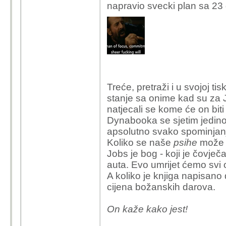
napravio svecki plan sa 23 
Treće, pretraži i u svojoj tis
stanje sa onime kad su za 
natjecali se kome će on biti
Dynabooka se sjetim jedino 
apsolutno svako spominjan
Koliko se naše
psihe
može o
Jobs je bog - koji je čovje
auta. Evo umrijet ćemo svi 
A koliko je knjiga napisano d
cijena božanskih darova.
On kaže kako jest!