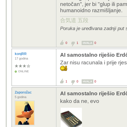
netočan", jer bi "glup ili 
humanoidno razmišljanje.
合気道 五段
Poruka je uređivana zadnji put 
0
1
0
HVALA
konjRR
AI samostalno riješio Erd
17 godina
Zar nisu racunala i prije r
ONLINE
1
0
0
HVALA
Zaporožac
AI samostalno riješio Erd
5 godina
kako da ne, evo