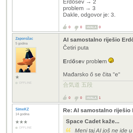
Erdősev → 2
problem → 3
Dakle, odgovor je: 3.
0
0
0
HVALA
Zaporožac
AI samostalno riješio Erd
5 godina
Četiri puta
E
rd
ő
s
e
v probl
e
m
Mađarsko ő se čita "e"
OFFLINE
合気道 五段
0
0
1
HVALA
SimeKZ
Re: AI samostalno riješio
14 godina
Space Cadet kaže...
OFFLINE
Meni taj AI još ne ide u