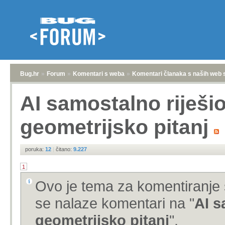
Bug.hr
»
Forum
»
Komentari s weba
»
Komentari članaka s naših web 
AI samostalno riješi
geometrijsko pitanj
poruka:
12
|
čitano:
9.227
1
Ovo je tema za komentiranje 
se nalaze komentari na "
AI s
geometrijsko pitanj
".