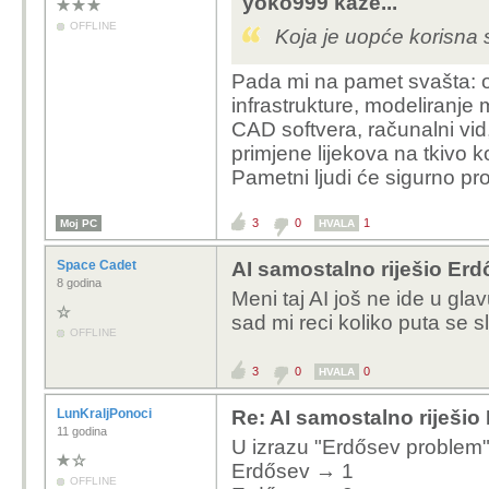
yoko999 kaže...
OFFLINE
Koja je uopće korisna s
Pada mi na pamet svašta: o
infrastrukture, modeliranje
CAD softvera, računalni vid,
primjene lijekova na tkivo 
Pametni ljudi će sigurno pr
3
0
1
Moj PC
HVALA
Space Cadet
AI samostalno riješio Erd
8 godina
Meni taj AI još ne ide u glav
sad mi reci koliko puta se s
OFFLINE
3
0
0
HVALA
LunKraljPonoci
Re: AI samostalno riješio
11 godina
U izrazu "Erdősev problem" 
Erdősev → 1
OFFLINE