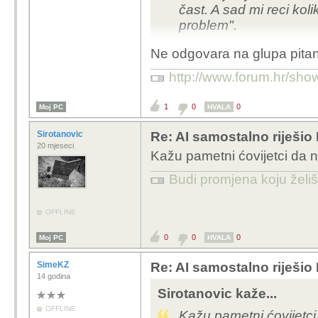
čast. A sad mi reci koli
problem".
Ne odgovara na glupa pitan
http://www.forum.hr/s
1
0
0
Moj PC
HVALA
Sirotanovic
Re: AI samostalno riješio
20 mjeseci
Kažu pametni ćovijetci da 
Budi promjena koju želiš 
OFFLINE
0
0
0
Moj PC
HVALA
SimeKZ
Re: AI samostalno riješio
14 godina
Sirotanovic kaže...
OFFLINE
Kažu pametni ćovijetci