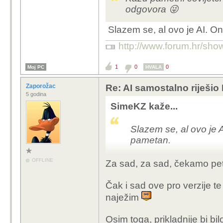
odgovora 😜
Slazem se, al ovo je AI. On
http://www.forum.hr/s
1
0
0
Moj PC
HVALA
Zaporožac
Re: AI samostalno riješio
5 godina
SimeKZ kaže...
Slazem se, al ovo je 
pametan.
OFFLINE
Za sad, za sad, čekamo pe
Čak i sad ove pro verzije te 
naježim
Osim toga, prikladnije bi bil