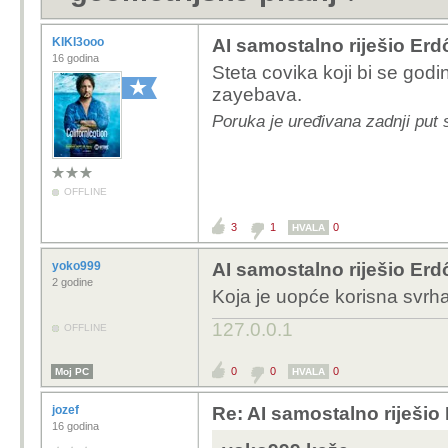
KIKI3ooo
AI samostalno riješio Erd
16 godina
Steta covika koji bi se god
zayebava.
Poruka je uređivana zadnji put 
OFFLINE
3
1
0
HVALA
yoko999
AI samostalno riješio Erd
2 godine
Koja je uopće korisna svrha 
127.0.0.1
OFFLINE
0
0
0
Moj PC
HVALA
jozef
Re: AI samostalno riješio
16 godina