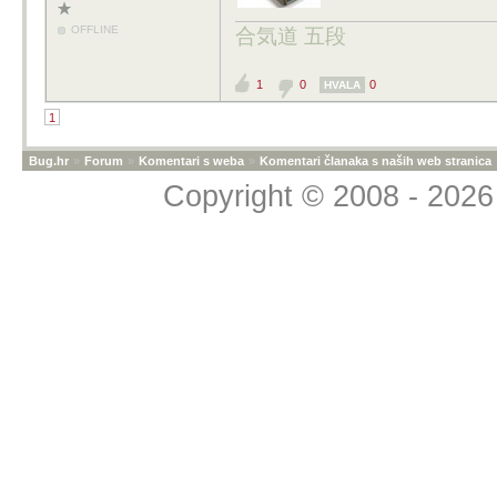
OFFLINE
合気道 五段
1
0
0
HVALA
1
Bug.hr
»
Forum
»
Komentari s weba
»
Komentari članaka s naših web stranica
Copyright © 2008 - 2026 