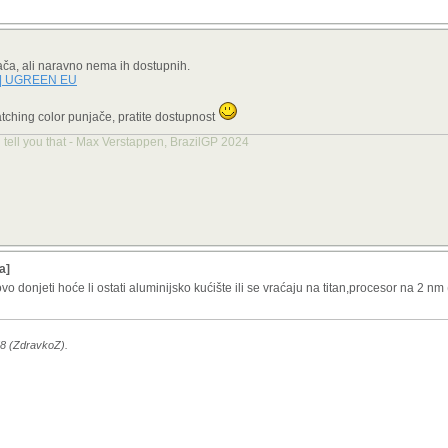
ča, ali naravno nema ih dostupnih.
 | UGREEN EU
tching color punjače, pratite dostupnost
 tell you that - Max Verstappen, BrazilGP 2024
a]
vo donjeti hoće li ostati aluminijsko kućište ili se vraćaju na titan,procesor na 2 nm
58 (ZdravkoZ).