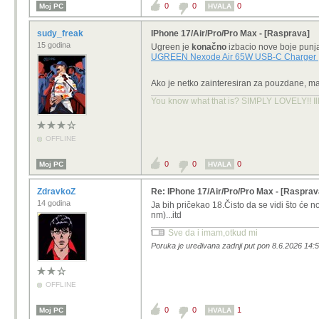
0
0
0
Moj PC
HVALA
sudy_freak
IPhone 17/Air/Pro/Pro Max - [Rasprava]
15 godina
Ugreen je
konačno
izbacio nove boje punja
UGREEN Nexode Air 65W USB-C Charger
Ako je netko zainteresiran za pouzdane, ma
You know what that is? SIMPLY LOVELY!! Ill
OFFLINE
0
0
0
Moj PC
HVALA
ZdravkoZ
Re: IPhone 17/Air/Pro/Pro Max - [Rasprav
14 godina
Ja bih pričekao 18.Čisto da se vidi što će no
nm)...itd
Sve da i imam,otkud mi
Poruka je uređivana zadnji put pon 8.6.2026 14:
OFFLINE
0
0
1
Moj PC
HVALA