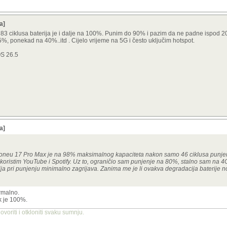
a]
 83 ciklusa baterija je i dalje na 100%. Punim do 90% i pazim da ne padne ispod 
%, ponekad na 40%..itd . Cijelo vrijeme na 5G i često uključim hotspot.
OS 26.5
a]
honeu 17 Pro Max je na 98% maksimalnog kapaciteta nakon samo 46 ciklusa punjen
koristim YouTube i Spotify. Uz to, ograničio sam punjenje na 80%, stalno sam na 4G
ja pri punjenju minimalno zagrijava. Zanima me je li ovakva degradacija baterije n
rmalno.
ek je 100%.
ovoriti i otkloniti svaku sumnju.