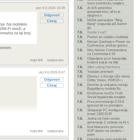
novu svemirsku maglicu
pon 8.6.2026 16:38
7.8.
AI drži američko
gospodarstvo, ali to je
Odgovori
njegova n
7.8.
NASA operacijom "Bing
Citiraj
Bang" osigurala još barem
ja. Na mobitelu
go
/Wi-Fi mreži, a
7.8.
Nosite li sat?
ormalna za taj broj
7.8.
Pomoć pri odabiru mobitela
7.8.
Nissan Qashqai e-Power za
Guinnessa: prešao gotovo
brinem.
7.8.
Klon Norton Commandera
za Commodore 64
7.8.
Objavljene prve fotografije
trajni link
nadporuka
kratera koji je na Mje
7.8.
Slike vašeg Hardvera
7.8.
Youtube premium
uto 9.6.2026 8:47
7.8.
Disney+ u Europi više nema
Odgovori
Dolby Vision, HDR10+ i
7.8.
Destrier je unikatna verzija
Citiraj
Bugattijeva modela Bo
7.8.
Društvena mreža Truth
Social legalizirala insajder
7.8.
Prva prezentacija GTA 6
igrivosti bit će premijern
7.8.
Sklapanje PC konfiguracija -
iznad 1300 EUR
7.8.
Jedna od četiri osobe
generacije Z oslanja na AI n
7.8.
Kod Makarske prevozio
SUP dasku na skuteru –
trajni link
nadporuka
popri
7.8.
OpenAI-jev novi uređaj bit