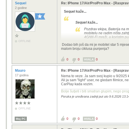
Sequel
Re: IPhone 17/Air/Pro/Pro Max - [Rasprav
2 godine
Sequel kaže...
Sequel kaže...
Pozdrav ekipa, Baterija na
mobitelu ne radim ništa zaht
4G/Wi-Fi mreži, a koristim p
baterije normalna za taj broj
OFFLINE
Dodao bih još da mi je mobitel star 5 mjeseci
malom broju ciklusa punjenja?
Nazvao sam Appleovu podršku, lik je 
0
0
0
HVALA
Mauro
Re: IPhone 17/Air/Pro/Pro Max - [Rasprav
17 godina
Nema to veze. Ja sam svoj kupio u 9/2025 k
Ali ja sam "light" user, ne gledam filmice, 
CarPlay kada vozim.
Bolje šutjeti i biti smatran glupim, nego prog
Poruka je uređivana zadnji put uto 9.6.2026 13:1
OFFLINE
0
0
0
Moj PC
HVALA