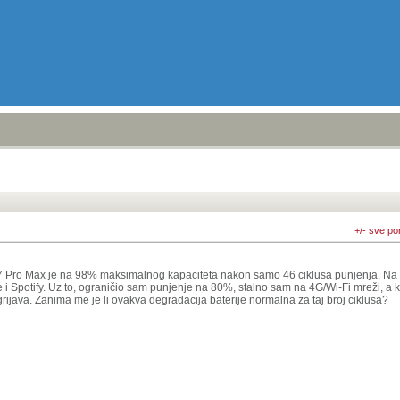
+/- sve po
7 Pro Max je na 98% maksimalnog kapaciteta nakon samo 46 ciklusa punjenja. Na 
i Spotify. Uz to, ograničio sam punjenje na 80%, stalno sam na 4G/Wi-Fi mreži, a 
rijava. Zanima me je li ovakva degradacija baterije normalna za taj broj ciklusa?