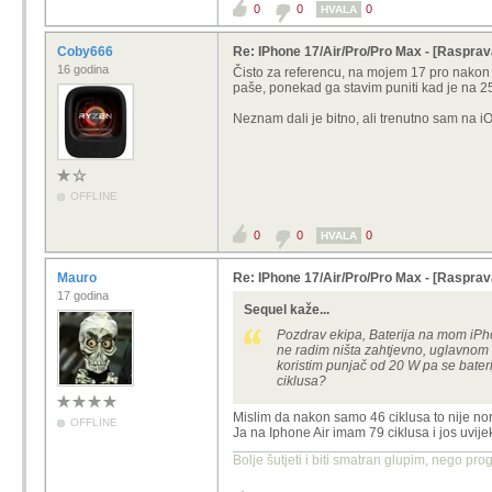
0
0
0
HVALA
Coby666
Re: IPhone 17/Air/Pro/Pro Max - [Rasprav
16 godina
Čisto za referencu, na mojem 17 pro nakon
paše, ponekad ga stavim puniti kad je na 25
Neznam dali je bitno, ali trenutno sam na i
OFFLINE
0
0
0
HVALA
Mauro
Re: IPhone 17/Air/Pro/Pro Max - [Rasprav
17 godina
Sequel kaže...
Pozdrav ekipa, Baterija na mom iP
ne radim ništa zahtjevno, uglavnom 
koristim punjač od 20 W pa se bateri
ciklusa?
Mislim da nakon samo 46 ciklusa to nije no
OFFLINE
Ja na Iphone Air imam 79 ciklusa i jos uvij
Bolje šutjeti i biti smatran glupim, nego prog