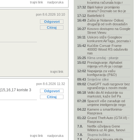
trajni link
nadporuka
kvantna računala koja r
17:32
Bijeli haker promijenio
stranu? Doznalo se tko je
pon 8.6.2026 10:10
17:12
Battlefield 6
16:49
Zašto je Nolanov Odisej
Odgovori
drugačiji od svih dosadašn
Citiraj
16:27
Kosovo dostupno na Google
Street Viewu
16:11
Uskoro stiže Googleov
konkurent AirTagu, poznata i
15:42
Kućište Corsair Frame
4000D Wood RS oduševilo
nas
15:25
Klima uređaj - pitanje
15:02
Preslagivanje: Alphabet
mijenja vrh AI-ja i ostaje
12:02
Napajanja za vašu
trajni link
konfiguraciju (P&O)
09:43
Smiješne slike
pon 8.6.2026 11:32
09:02
ChatGPT nudi razgovor bez
ograničenja s novim mode
 (15,16,17 koriste 3
Odgovori
08:18
Veliki dio AI industrije su
marksisti, kaže šef Pa
Citiraj
07:28
SpaceX više zarađuje od
umjetne inteligencije nego
04:22
Kamere u smartfonima-
Rasprava
01:22
Grand Theft Auto (GTA VI) -
Rasprava
7.8.
Netflix oživljava Gene
Wildera uz AI glas, fanovi
7.8.
Stupna bušilica
trajni link
nadporuka
7.8.
Četvorica Hrvata otkrila