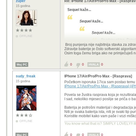
zuper
Re: IPhone 17/Air/Pro/Pro Max - [Rasprav
15 godina
Sequel kaže...
Sequel kaže...
Sequel kaže...
OFFLINE
Pozdrav ekipa, Bate
punjenja. Na mobitelu
Broj punjenja nije najbitnija stavka za zdrav
na 80%, stalno sam na
Zdravlje baterije je čisto softverski algorita
Zanima me je li ovakv
Osim toga čemu briga ako ne primječuješ n
Nazvao sam Appleovu podršku,
0
0
0
Moj PC
HVALA
brinem.
sudy_freak
IPhone 17/Air/Pro/Pro Max - [Rasprava]
Dodao bih još da mi je mobitel star 5
vrlo malom broju ciklusa punjenja?
15 godina
Početkom isporuka 17ica sam postao temu o i
IPhone 17/Air/Pro/Pro Max - [Rasprava] (i
Povela se žustra rasprava koja je rezultira
I sad, nekoliko mjeseci poslije se priča o ba
Baterija je potrošni materijal i degradacija 
Niti je svaka baterija ista, niti je svaki tip 
Koristite mobitel kako vam paše i vozi miško
OFFLINE
You know what that is? SIMPLY LOVELY!! Ill
0
0
0
Moj PC
HVALA