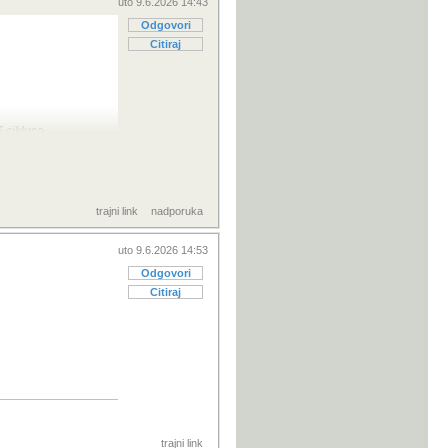
uto 9.6.2026 14:43
Odgovori
Citiraj
 ciklusa
sam punjenje
zagrijava.
a, pa da se ne
trajni link
nadporuka
uto 9.6.2026 14:53
% kapaciteta unatoč
Odgovori
Citiraj
trajni link