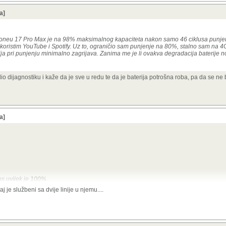
a]
honeu 17 Pro Max je na 98% maksimalnog kapaciteta nakon samo 46 ciklusa punjen
koristim YouTube i Spotify. Uz to, ograničio sam punjenje na 80%, stalno sam na 4G
ja pri punjenju minimalno zagrijava. Zanima me je li ovakva degradacija baterije n
 dijagnostiku i kaže da je sve u redu te da je baterija potrošna roba, pa da se ne 
a]
os uvijek je 100%.
e službeni sa dvije linije u njemu....