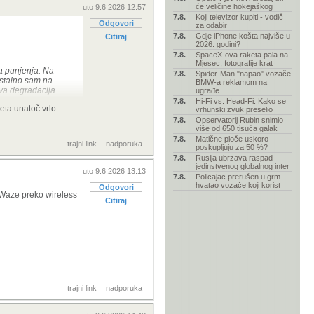
će veličine hokejaškog
uto 9.6.2026 12:57
7.8.
Koji televizor kupiti - vodič
Odgovori
za odabir
7.8.
Gdje iPhone košta najviše u
Citiraj
2026. godini?
7.8.
SpaceX-ova raketa pala na
Mjesec, fotografije krat
a punjenja. Na
7.8.
Spider-Man "napao" vozače
 stalno sam na
BMW-a reklamom na
kva degradacija
ugrađe
7.8.
Hi-Fi vs. Head-Fi: Kako se
teta unatoč vrlo
vrhunski zvuk preselio
7.8.
Opservatorij Rubin snimio
a se ne brinem.
više od 650 tisuća galak
7.8.
Matične ploče uskoro
trajni link
nadporuka
poskupljuju za 50 %?
7.8.
Rusija ubrzava raspad
jedinstvenog globalnog inter
uto 9.6.2026 13:13
7.8.
Policajac prerušen u grm
hvatao vozače koji korist
Odgovori
s/Waze preko wireless
Citiraj
trajni link
nadporuka