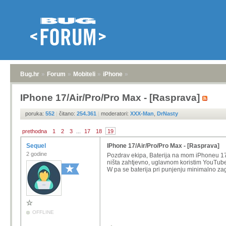
Bug.hr
»
Forum
»
Mobiteli
»
iPhone
»
IPhone 17/Air/Pro/Pro Max - [Rasprava]
poruka:
552
|
čitano:
254.361
|
moderatori:
XXX-Man
,
DrNasty
prethodna
1
2
3
...
17
18
19
Sequel
IPhone 17/Air/Pro/Pro Max - [Rasprava]
2 godine
Pozdrav ekipa, Baterija na mom iPhoneu 1
ništa zahtjevno, uglavnom koristim YouTube 
W pa se baterija pri punjenju minimalno zag
OFFLINE