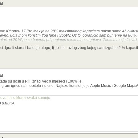
a]
 mom iPhoneu 17 Pro Max je na 98% maksimalnog kapaciteta nakon samo 46 ciklus
jevno, uglavnom koristim YouTube i Spotify. Uz to, ograničio sam punjenje na 80%,
unjač od 20 W pa se baterija pri punjenju minimalno zagrijava. Zanima me je li ova
 ciklusa?
. Igra li starost baterije ulogu, tj. je li to razlog zbog kojeg sam izgubio 2 % kapaci
odradio dijagnostiku i kaže da je sve u redu te da je baterija potrošna roba, pa d
a]
ada su dosli u RH, znaci vec 9 mjeseci i 100% je.
ne igram igrice na mobitelu i slicno. Najteze koristenje je Apple Music i Google Map
ovoriti i otkloniti svaku sumnju.
4 (Mauro).