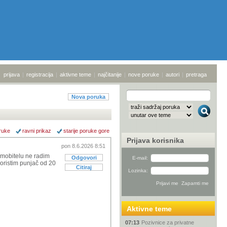
prijava
|
registracija
|
aktivne teme
|
najčitanije
|
nove poruke
|
autori
|
pretraga
Nova poruka
ruke
ravni prikaz
starije poruke gore
Prijava korisnika
pon 8.6.2026 8:51
mobitelu ne radim
Odgovori
E-mail:
koristim punjač od 20
Citiraj
Lozinka:
Aktivne teme
07:13
Pozivnice za privatne