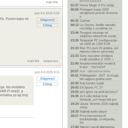
torrent trackere
trajni link
01:27
Honor Magic 8 Pro serija
00:50
Pentagon kupio 2000
ukrajinskih jurišnih dronova
pon 8.6.2026 9:06
u
20%. Punim kako mi
Odgovori
00:31
Garmin
00:13
Uz Disney, Netflix također
Citiraj
razmišlja o uvođenju os
23:46
Peugeot odustaje od
isključivo električnih vozila
23:26
Sklapanje PC konfiguracija -
od 1000 do 1300 EUR
21:33
Mac Pro puni 20 godina, pet
mjeseci nakon sprovoda
21:33
Sony navodno oživljava
svoje slušalice iz 2020. i
trajni link
nadporuka
21:00
Nedeterministički model ili
kraće - "me'sečini"
20:57
Auti - ultimativna tema
pon 8.6.2026 9:11
20:51
RAMagedon: 2027. bi mogla
Odgovori
biti najgora godina nest
20:35
Koji monitor kupiti
Citiraj
ja. Na mobitelu
20:03
EA Sports FC 27
/Wi-Fi mreži, a
19:53
ps2 igrice na android boxu?
ormalna za taj broj
19:30
Je li više došao kraj
fantazije „svi-mogu-biti-pro
19:24
Uputa: Stremio 2026 najbolji
setup
18:30
Najbolji audio player
18:17
Prva internetska AI
enciklopedija, Grokipedia,
čin
17:44
Nijemci razvili dijamantna