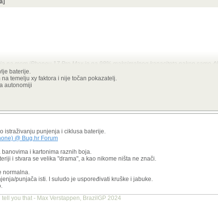
a]
rija na mom iPhoneu 17 Pro Max je na 98% maksimalnog kapaciteta nakon samo 46
 ne radim ništa zahtjevno, uglavnom koristim YouTube i Spotify. Uz to, ograničio 
lje baterije.
 4G/Wi-Fi mreži, a koristim punjač od 20 W pa se baterija pri punjenju minimalno 
m na temelju xy faktora i nije točan pokazatelj.
a degradacija baterije normalna za taj broj ciklusa?
a autonomiji
 lik je odradio dijagnostiku i kaže da je sve u redu te da je baterija potrošna rob
 mjeseci. Igra li starost baterije ulogu, tj. je li to razlog zbog kojeg sam izgubio 2 
straživanju punjenja i ciklusa baterije.
Phone) @ Bug.hr Forum
la banovima i kartonima raznih boja.
teriji i stvara se velika "drama", a kao nikome ništa ne znači.
je normalna.
punjenja/punjača isti. I suludo je uspoređivati kruške i jabuke.
.
 tell you that - Max Verstappen, BrazilGP 2024