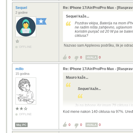
Sequel
Re: IPhone 17/Air/Pro/Pro Max - [Rasprav
2 godine
Sequel kaže...
Pozdrav ekipa, Baterija na mom iP
ne radim ništa zahtjevno, uglavnom 
koristim punjač od 20 W pa se bateri
ciklusa?
Nazvao sam Appleovu podršku, lik je odradio
OFFLINE
0
0
0
HVALA
millo
Re: IPhone 17/Air/Pro/Pro Max - [Rasprav
15 godina
Mauro kaže...
Sequel kaže...
Ja na Iphone Air imam 79 ciklusa i j
Kod mene nakon 140 ciklusa na 97%. Uređaj j
OFFLINE
0
0
0
Moj PC
HVALA