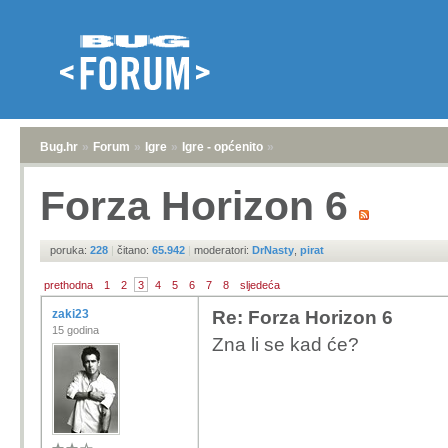
Bug.hr
»
Forum
»
Igre
»
Igre - općenito
»
Forza Horizon 6
poruka:
228
|
čitano:
65.942
|
moderatori:
DrNasty
,
pirat
prethodna
1
2
3
4
5
6
7
8
sljedeća
zaki23
Re: Forza Horizon 6
15 godina
Zna li se kad će?