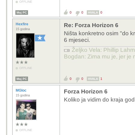
OFFLINE
0
0
0
Moj PC
HVALA
Hexfire
Re: Forza Horizon 6
15 godina
Ništa konkretno osim "do kr
6 mjeseci.
Željko Vela: Phillip Lahm
Bogdan: Zima mu je, jer je 
OFFLINE
0
0
1
Moj PC
HVALA
MGloc
Forza Horizon 6
15 godina
Koliko ja vidim do kraja go
OFFLINE