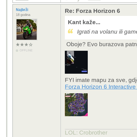
Najbrži
Re: Forza Horizon 6
18 godina
Kant kaže...
Igrati na volanu ili g
Oboje? Evo burazova pat
OFFLINE
FYI imate mapu za sve, gdje
Forza Horizon 6 Interactiv
LOL: Crobrother