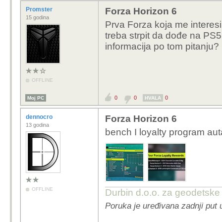
Promster
Forza Horizon 6
15 godina
Prva Forza koja me interes
treba strpit da dođe na PS5
informacija po tom pitanju?
OFFLINE
0
0
0
Moj PC
HVALA
dennocro
Forza Horizon 6
13 godina
bench I loyalty program au
OFFLINE
Durbin d.o.o. za geodetske
Poruka je uređivana zadnji put 