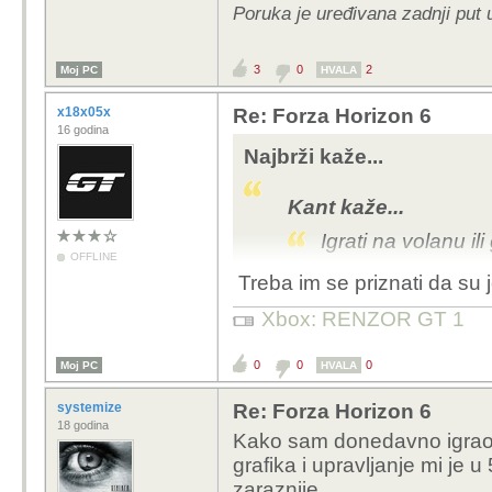
Poruka je uređivana zadnji put 
3
0
2
Moj PC
HVALA
x18x05x
Re: Forza Horizon 6
16 godina
Najbrži kaže...
Kant kaže...
Igrati na volanu i
OFFLINE
Treba im se priznati da su j
Oboje? Evo burazova p
nalazi:
Xbox: RENZOR GT 1
Forza Horizon 6 Inter
0
0
0
Moj PC
HVALA
systemize
Re: Forza Horizon 6
18 godina
Kako sam donedavno igrao 
grafika i upravljanje mi je u 
zaraznije.