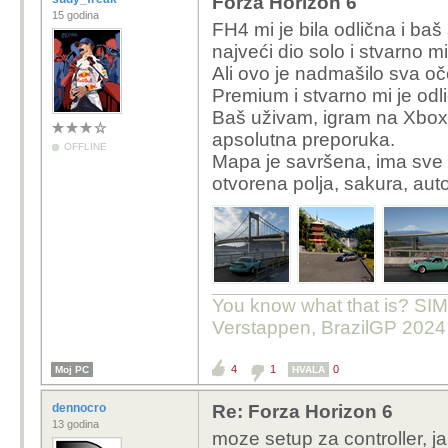
Forza Horizon 6
15 godina
FH4 mi je bila odlična i ba
najveći dio solo i stvarno m
Ali ovo je nadmašilo sva oče
Premium i stvarno mi je odl
Baš uživam, igram na Xbox k
apsolutna preporuka.
OFFLINE
Mapa je savršena, ima sve š
otvorena polja, sakura, aut
You know what that is? SIMP
Verstappen, BrazilGP 2024
4
1
0
Moj PC
HVALA
dennocro
Re: Forza Horizon 6
13 godina
moze setup za controller, j