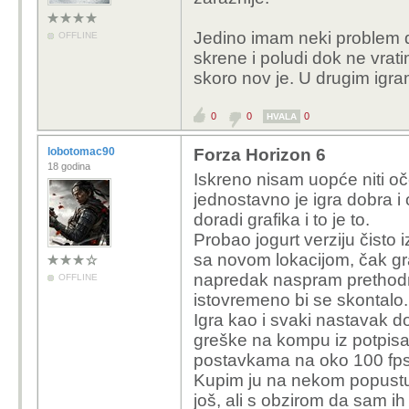
Jedino imam neki problem 
OFFLINE
skrene i poludi dok ne vrat
skoro nov je. U drugim ig
0
0
0
HVALA
lobotomac90
Forza Horizon 6
18 godina
Iskreno nisam uopće niti oče
jednostavno je igra dobra i 
doradi grafika i to je to.
Probao jogurt verziju čisto 
sa novom lokacijom, čak gra
napredak naspram prethodne
OFFLINE
istovremeno bi se skontalo.
Igra kao i svaki nastavak do
greške na kompu iz potpis
postavkama na oko 100 fp
Kupim ju na nekom popustu 
još, ali s obzirom da sam ih