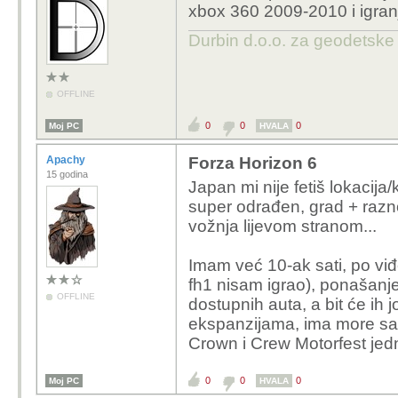
xbox 360 2009-2010 i igran
Durbin d.o.o. za geodetske
OFFLINE
0
0
0
Moj PC
HVALA
Apachy
Forza Horizon 6
15 godina
Japan mi nije fetiš lokacija
super odrađen, grad + razn
vožnja lijevom stranom...
Imam već 10-ak sati, po viđ
fh1 nisam igrao), ponašanj
OFFLINE
dostupnih auta, a bit će ih
ekspanzijama, ima more sad
Crown i Crew Motorfest jedno
0
0
0
Moj PC
HVALA