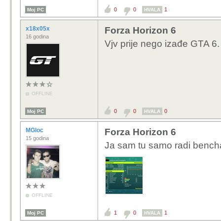
0
0
1
Moj PC
HVALA
x18x05x
Forza Horizon 6
16 godina
Vjv prije nego izađe GTA 6.
OFFLINE
0
0
0
Moj PC
HVALA
MGloc
Forza Horizon 6
15 godina
Ja sam tu samo radi bench
OFFLINE
1
0
1
Moj PC
HVALA