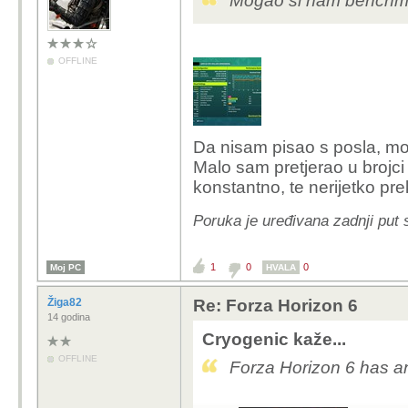
Mogao si nam benchmar
OFFLINE
Da nisam pisao s posla, 
Malo sam pretjerao u brojci 
konstantno, te nerijetko pre
Poruka je uređivana zadnji put 
1
0
0
Moj PC
HVALA
Žiga82
Re: Forza Horizon 6
14 godina
Cryogenic kaže...
OFFLINE
Forza Horizon 6 has 