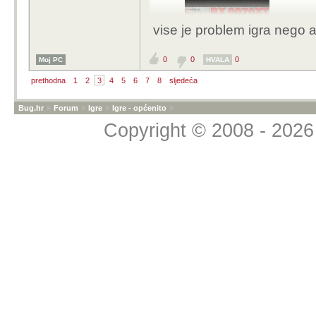
vise je problem igra nego 
0
0
0
Moj PC
HVALA
prethodna
1
2
3
4
5
6
7
8
sljedeća
Bug.hr
»
Forum
»
Igre
»
Igre - općenito
»
Copyright © 2008 - 2026 