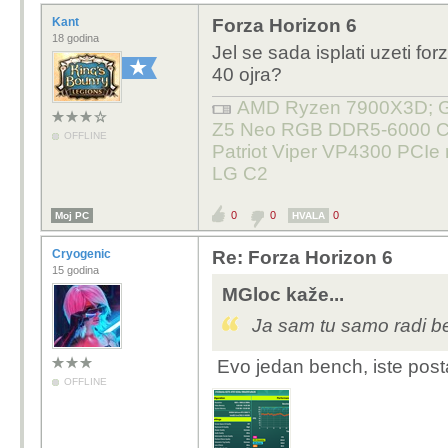
Kant
Forza Horizon 6
18 godina
Jel se sada isplati uzeti f
40 ojra?
AMD Ryzen 7900X3D; Gig
Z5 Neo RGB DDR5-6000 C3
OFFLINE
Patriot Viper VP4300 PCIe
LG C2
0
0
0
Moj PC
HVALA
Cryogenic
Re: Forza Horizon 6
15 godina
MGloc kaže...
Ja sam tu samo radi b
Evo jedan bench, iste pos
OFFLINE