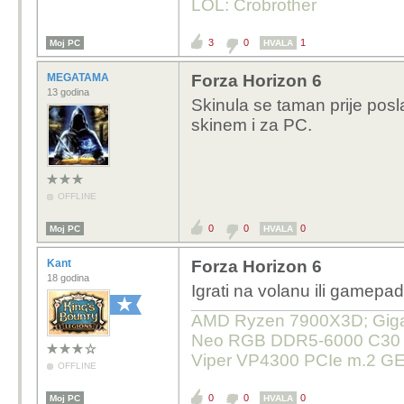
LOL: Crobrother
3
0
1
Moj PC
HVALA
MEGATAMA
Forza Horizon 6
13 godina
Skinula se taman prije posl
skinem i za PC.
OFFLINE
0
0
0
Moj PC
HVALA
Kant
Forza Horizon 6
18 godina
Igrati na volanu ili gamepa
AMD Ryzen 7900X3D; Gigab
Neo RGB DDR5-6000 C30 32
Viper VP4300 PCIe m.2 GE
OFFLINE
0
0
0
Moj PC
HVALA