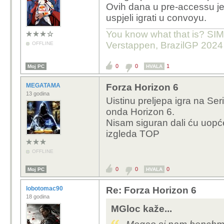
Ovih dana u pre-accessu je
uspjeli igrati u convoyu.
You know what that is? SIMP
Verstappen, BrazilGP 2024
OFFLINE
0
0
1
Moj PC
HVALA
MEGATAMA
Forza Horizon 6
13 godina
Uistinu preljepa igra na Ser
onda Horizon 6.
Nisam siguran dali ću uopće 
izgleda TOP
OFFLINE
0
0
0
Moj PC
HVALA
lobotomac90
Re: Forza Horizon 6
18 godina
MGloc kaže...