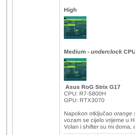
High
Medium -
underclock
CPU 
Asus RoG Strix G17
CPU:
R7-5800H
GPU:
RTX3070
Napokon otključao
orange 
vozam se cijelo vrijeme u 
Volan i shifter su mi doma