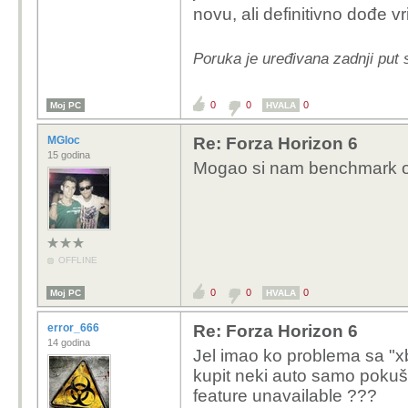
novu, ali definitivno dođe vr
Poruka je uređivana zadnji put 
0
0
0
Moj PC
HVALA
MGloc
Re: Forza Horizon 6
15 godina
Mogao si nam benchmark od
OFFLINE
0
0
0
Moj PC
HVALA
error_666
Re: Forza Horizon 6
14 godina
Jel imao ko problema sa "x
kupit neki auto samo pokuša
feature unavailable ???