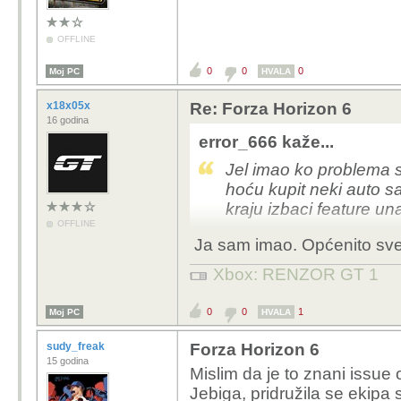
OFFLINE
0
0
0
Moj PC
HVALA
x18x05x
Re: Forza Horizon 6
16 godina
error_666 kaže...
Jel imao ko problema s
hoću kupit neki auto s
kraju izbaci feature un
OFFLINE
Ja sam imao. Općenito sve o
Xbox: RENZOR GT 1
0
0
1
Moj PC
HVALA
sudy_freak
Forza Horizon 6
15 godina
Mislim da je to znani issue 
Jebiga, pridružila se ekipa 