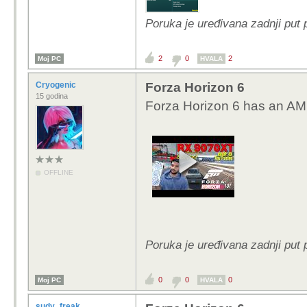
Poruka je uređivana zadnji put
2
0
2
Moj PC
HVALA
Cryogenic
Forza Horizon 6
15 godina
Forza Horizon 6 has an A
OFFLINE
Poruka je uređivana zadnji put
0
0
0
Moj PC
HVALA
sudy_freak