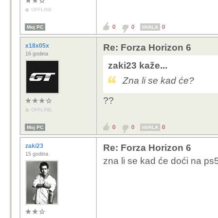
OFFLINE
0
0
0
Moj PC
HVALA
x18x05x
Re: Forza Horizon 6
16 godina
zaki23 kaže...
Zna li se kad će?
??
OFFLINE
0
0
0
Moj PC
HVALA
zaki23
Re: Forza Horizon 6
15 godina
zna li se kad će doći na ps