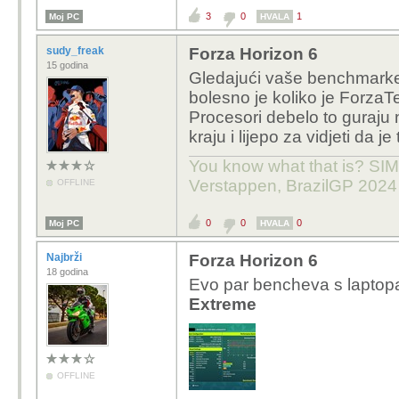
3
0
1
Moj PC
HVALA
sudy_freak
Forza Horizon 6
15 godina
Gledajući vaše benchmarke 
bolesno je koliko je Forz
Procesori debelo to guraju 
kraju i lijepo za vidjeti da j
You know what that is? SIMP
Verstappen, BrazilGP 2024
OFFLINE
0
0
0
Moj PC
HVALA
Najbrži
Forza Horizon 6
18 godina
Evo par bencheva s laptop
Extreme
OFFLINE