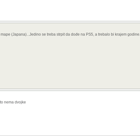
 mape (Japana)...Jedino se treba strpit da dođe na PS5, a trebalo bi krajem godin
sto nema dvojke