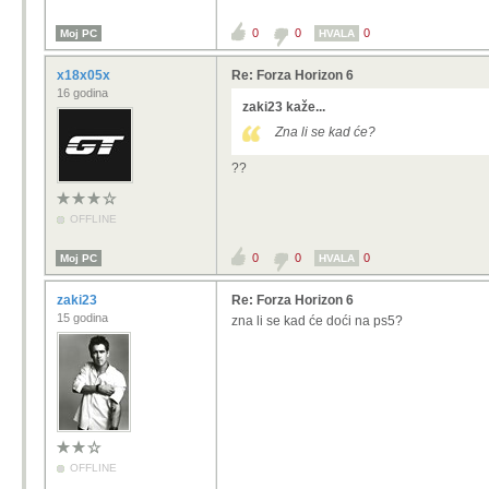
0
0
0
Moj PC
HVALA
x18x05x
Re: Forza Horizon 6
16 godina
zaki23 kaže...
Zna li se kad će?
??
OFFLINE
0
0
0
Moj PC
HVALA
zaki23
Re: Forza Horizon 6
15 godina
zna li se kad će doći na ps5?
OFFLINE