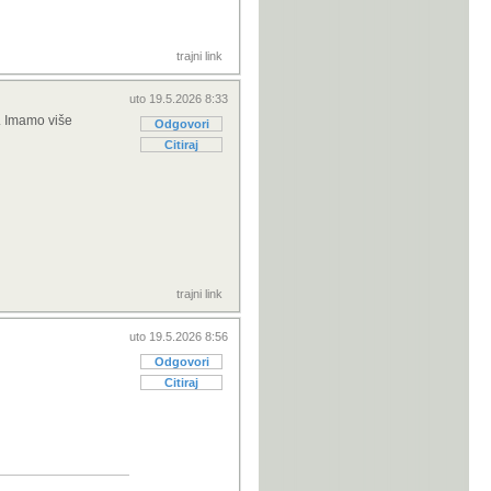
trajni link
uto 19.5.2026 8:33
e. Imamo više
Odgovori
Citiraj
trajni link
uto 19.5.2026 8:56
Odgovori
Citiraj