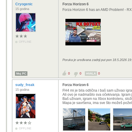
Cryogenic
Forza Horizon 6
15 godina
Forza Horizon 6 has an AMD Problem! - 
OFFLINE
Poruka je uređivana zadnji put pon 18.5.2026 19
0
0
0
Moj PC
HVALA
sudy_freak
Forza Horizon 6
15 godina
FH4 mi je bila odlična i baš sam uživao igra
Ali ovo je nadmašilo sva očekivanja. Igram j
Baš uživam, igram na Xbox kontroleru, slož
Mapa je savršena, ima sve što možeš poželjet
OFFLINE