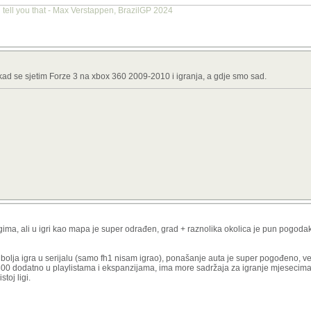
 tell you that - Max Verstappen, BrazilGP 2024
kad se sjetim Forze 3 na xbox 360 2009-2010 i igranja, a gdje smo sad.
ogima, ali u igri kao mapa je super odrađen, grad + raznolika okolica je pun pogoda
bolja igra u serijalu (samo fh1 nisam igrao), ponašanje auta je super pogođeno, 
-300 dodatno u playlistama i ekspanzijama, ima more sadržaja za igranje mjesecima.
toj ligi.