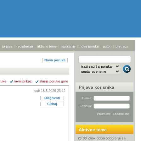
prijava
|
registracija
|
aktivne teme
|
najčitanije
|
nove poruke
|
autori
|
pretraga
Nova poruka
ruke
ravni prikaz
starije poruke gore
Prijava korisnika
sub 16.5.2026 23:12
Odgovori
E-mail:
Citiraj
Lozinka:
Aktivne teme
23:03
Zoox dobio odobrenje za