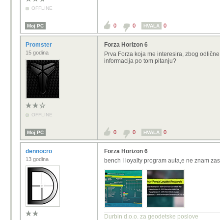
OFFLINE
0
0
0
Moj PC
HVALA
Promster
Forza Horizon 6
15 godina
Prva Forza koja me interesira, zbog odlične
informacija po tom pitanju?
OFFLINE
0
0
0
Moj PC
HVALA
dennocro
Forza Horizon 6
13 godina
bench I loyalty program auta,e ne znam za
Durbin d.o.o. za geodetske poslove