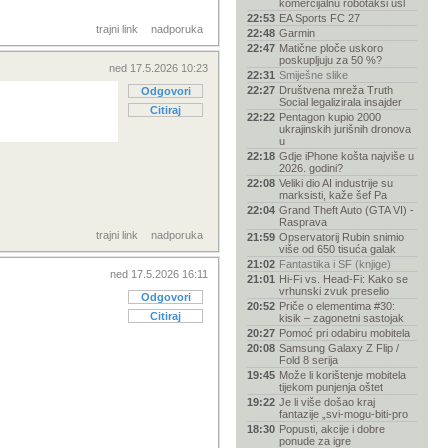
komercijalnu robotaksi usl
22:53
EA Sports FC 27
trajni link
nadporuka
22:48
Garmin
22:47
Matične ploče uskoro
poskupljuju za 50 %?
ned 17.5.2026 10:23
22:31
Smiješne slike
22:27
Društvena mreža Truth
Odgovori
Social legalizirala insajder
Citiraj
22:22
Pentagon kupio 2000
ukrajinskih jurišnih dronova
u
22:18
Gdje iPhone košta najviše u
2026. godini?
22:08
Veliki dio AI industrije su
marksisti, kaže šef Pa
22:04
Grand Theft Auto (GTA VI) -
Rasprava
trajni link
nadporuka
21:59
Opservatorij Rubin snimio
više od 650 tisuća galak
21:02
Fantastika i SF (knjige)
ned 17.5.2026 16:11
21:01
Hi-Fi vs. Head-Fi: Kako se
vrhunski zvuk preselio
Odgovori
20:52
Priče o elementima #30:
Citiraj
kisik – zagonetni sastojak
20:27
Pomoć pri odabiru mobitela
20:08
Samsung Galaxy Z Flip /
Fold 8 serija
19:45
Može li korištenje mobitela
tijekom punjenja oštet
19:22
Je li više došao kraj
fantazije „svi-mogu-biti-pro
18:30
Popusti, akcije i dobre
ponude za igre