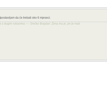
tpostavljam da će trebati oko 6 mjeseci.
es s dugim rukavima ---- Srećko Bogdan: Zima mu je, jer je mali