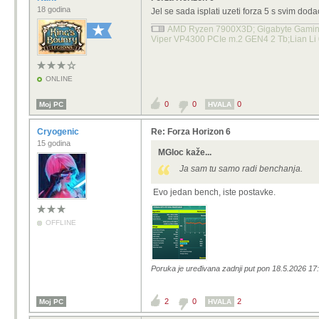
18 godina
Jel se sada isplati uzeti forza 5 s svim dod
AMD Ryzen 7900X3D; Gigabyte Gaming 
Viper VP4300 PCIe m.2 GEN4 2 Tb;Lian Li
ONLINE
0
0
0
Moj PC
HVALA
Cryogenic
Re: Forza Horizon 6
15 godina
MGloc kaže...
Ja sam tu samo radi benchanja.
Evo jedan bench, iste postavke.
OFFLINE
Poruka je uređivana zadnji put pon 18.5.2026 17
2
0
2
Moj PC
HVALA