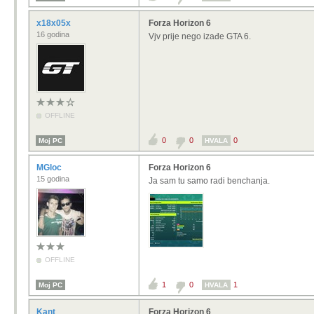
x18x05x
Forza Horizon 6
16 godina
Vjv prije nego izađe GTA 6.
OFFLINE
0
0
0
Moj PC
HVALA
MGloc
Forza Horizon 6
15 godina
Ja sam tu samo radi benchanja.
OFFLINE
1
0
1
Moj PC
HVALA
Kant
Forza Horizon 6