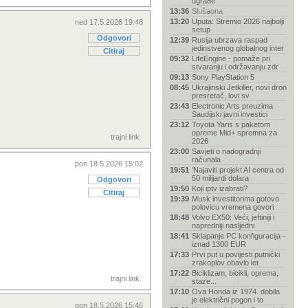
ugrađe
13:36
Slušaona
13:20
Uputa: Stremio 2026 najbolji
ned 17.5.2026 19:48
setup
Odgovori
12:39
Rusija ubrzava raspad
jedinstvenog globalnog inter
Citiraj
09:32
LifeEngine - pomaže pri
stvaranju i održavanju zdr
09:13
Sony PlayStation 5
08:45
Ukrajinski Jetkiller, novi dron
presretač, lovi sv
23:43
Electronic Arts preuzima
Saudijski javni investici
23:12
Toyota Yaris s paketom
opreme Mid+ spremna za
trajni link
2026
23:00
Savjeti o nadogradnji
računala
pon 18.5.2026 15:02
19:51
'Najaviti projekt AI centra od
50 milijardi dolara
Odgovori
19:50
Koji iptv izabrati?
Citiraj
19:39
Musk investitorima gotovo
polovicu vremena govori
18:48
Volvo EX50: Veći, jeftiniji i
napredniji nasljedni
18:41
Sklapanje PC konfiguracija -
iznad 1300 EUR
17:33
Prvi put u povijesti putnički
zrakoplov obavio let
17:22
Biciklizam, bicikli, oprema,
trajni link
staze...
17:10
Ova Honda iz 1974. dobila
je električni pogon i to
pon 18.5.2026 15:46