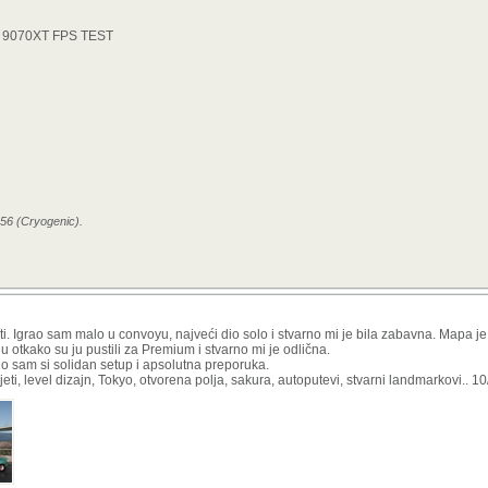
RX 9070XT FPS TEST
:56 (Cryogenic).
ti. Igrao sam malo u convoyu, najveći dio solo i stvarno mi je bila zabavna. Mapa je 
u otkako su ju pustili za Premium i stvarno mi je odlična.
io sam si solidan setup i apsolutna preporuka.
i, level dizajn, Tokyo, otvorena polja, sakura, autoputevi, stvarni landmarkovi.. 10