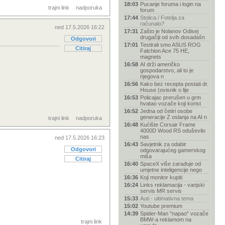
18:03
Pucanje foruma i login na
trajni link
nadporuka
forum
17:44
Stolica / Fotelja za
računalo?
ned 17.5.2026 16:22
17:31
Zašto je Nolanov Odisej
drugačiji od svih dosadašn
Odgovori
17:01
Testirali smo ASUS ROG
Citiraj
Falchion Ace 75 HE,
magnets
16:58
AI drži američko
gospodarstvo, ali to je
njegova n
16:56
Kako bez recepta postati dr.
House (ovisnik o lije
16:53
Policajac prerušen u grm
hvatao vozače koji korist
16:52
Jedna od četiri osobe
generacije Z oslanja na AI n
trajni link
nadporuka
16:48
Kućište Corsair Frame
4000D Wood RS oduševilo
nas
ned 17.5.2026 16:23
16:43
Savjetnik za odabir
Odgovori
odgovarajućeg gamerskog
miša
Citiraj
16:40
SpaceX više zarađuje od
umjetne inteligencije nego
16:36
Koji monitor kupiti
16:24
Links reklamacija - vanjski
servis MR servis
15:33
Auti - ultimativna tema
15:02
Youtube premium
14:39
Spider-Man "napao" vozače
BMW-a reklamom na
trajni link