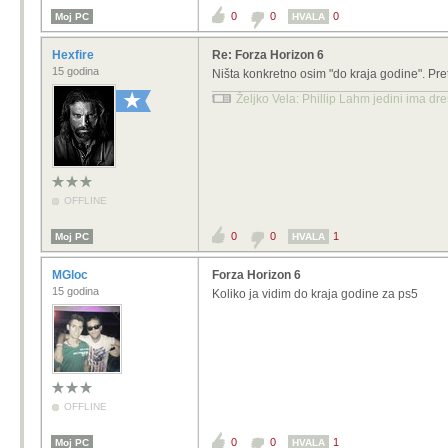
0
0
0
Moj PC
HVALA
Hexfire
Re: Forza Horizon 6
15 godina
Ništa konkretno osim "do kraja godine". Pre
Željko Vela: Phillip Lahm jedini ima dr
OFFLINE
0
0
1
Moj PC
HVALA
MGloc
Forza Horizon 6
15 godina
Koliko ja vidim do kraja godine za ps5
OFFLINE
0
0
1
Moj PC
HVALA