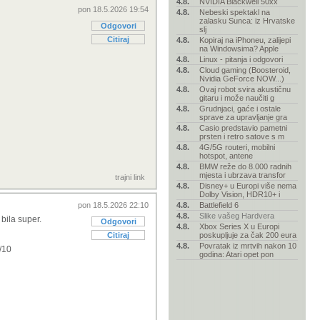
4.8.
NVIDIA Blackwell 50xx
pon 18.5.2026 19:54
4.8.
Nebeski spektakl na
zalasku Sunca: iz Hrvatske
Odgovori
slj
Citiraj
4.8.
Kopiraj na iPhoneu, zalijepi
na Windowsima? Apple
4.8.
Linux - pitanja i odgovori
4.8.
Cloud gaming (Boosteroid,
Nvidia GeForce NOW...)
4.8.
Ovaj robot svira akustičnu
gitaru i može naučiti g
4.8.
Grudnjaci, gaće i ostale
sprave za upravljanje gra
4.8.
Casio predstavio pametni
prsten i retro satove s m
4.8.
4G/5G routeri, mobilni
hotspot, antene
4.8.
BMW reže do 8.000 radnih
mjesta i ubrzava transfor
trajni link
4.8.
Disney+ u Europi više nema
Dolby Vision, HDR10+ i
pon 18.5.2026 22:10
4.8.
Battlefield 6
4.8.
Slike vašeg Hardvera
bila super.
Odgovori
4.8.
Xbox Series X u Europi
Citiraj
poskupljuje za čak 200 eura
4.8.
Povratak iz mrtvih nakon 10
/10
godina: Atari opet pon