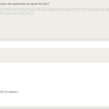
acima i dlc pakovima za ispod 40 ojra?
X670 X AX; G.Skill Trident Z5 Neo RGB DDR5-6000 C30 32 Gb; MSI 4090 24 Gb X
 011 Dynamic EVO; LG C2
:28 (Cryogenic).