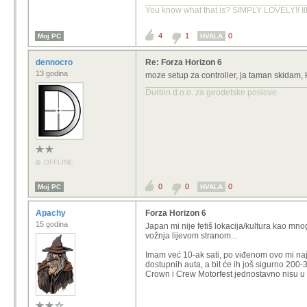
You know what that is? SIMPLY LOVELY!! Ill
4
1
0
Moj PC
HVALA
dennocro
Re: Forza Horizon 6
13 godina
moze setup za controller, ja taman skidam, 
Durbin d.o.o. za geodetske poslove
OFFLINE
0
0
0
Moj PC
HVALA
Apachy
Forza Horizon 6
15 godina
Japan mi nije fetiš lokacija/kultura kao mn
vožnja lijevom stranom...
Imam već 10-ak sati, po viđenom ovo mi naj
dostupnih auta, a bit će ih još sigurno 200
Crown i Crew Motorfest jednostavno nisu u is