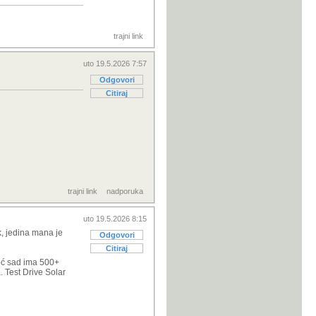
trajni link
uto 19.5.2026 7:57
Odgovori
Citiraj
trajni link
nadporuka
uto 19.5.2026 8:15
k, jedina mana je
Odgovori
Citiraj
već sad ima 500+
 Test Drive Solar