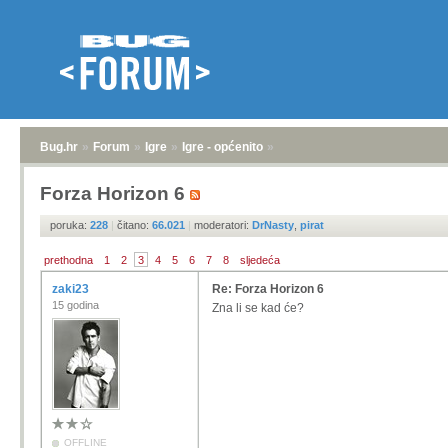
Bug.hr
»
Forum
»
Igre
»
Igre - općenito
»
Forza Horizon 6
poruka:
228
|
čitano:
66.021
|
moderatori:
DrNasty
,
pirat
prethodna
1
2
3
4
5
6
7
8
sljedeća
zaki23
Re: Forza Horizon 6
15 godina
Zna li se kad će?
OFFLINE