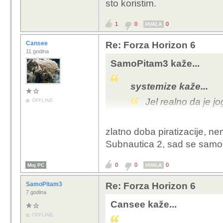
sto koristim.
1
0
0
HVALA
Cansee
Re: Forza Horizon 6
11 godina
SamoPitam3 kaže...
systemize kaže...
Jel realno da je jo
OFFLINE
dana.
zlatno doba piratizacije, ne
Koliko sam procitao jos jucer, i forza
Subnautica 2, sad se samo
0
0
0
Moj PC
HVALA
SamoPitam3
Re: Forza Horizon 6
7 godina
Cansee kaže...
OFFLINE