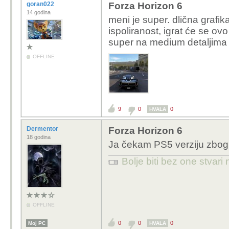
goran022
Forza Horizon 6
14 godina
meni je super.
dlična grafik
ispoliranost, igrat će se ov
super na medium detaljima
OFFLINE
9
0
0
HVALA
Dermentor
Forza Horizon 6
18 godina
Ja čekam PS5 verziju zbog
Bolje biti bez one stvari
OFFLINE
0
0
0
Moj PC
HVALA