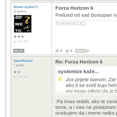
Nisam Ja,Nisi Ti
Forza Horizon 6
16 godina
Preload od sad dostupan 
SVEMOGUĆI
OFFLINE
0
0
0
Moj PC
HVALA
SamoPitam3
Re: Forza Horizon 6
7 godina
systemize kaže...
OFFLINE
Jos prijete banom. Zar 
ako ti se svidi kupi h
oni mogu otkrizi da je b
prijetnje uprazno
Pa imas reddit, ako te zani
tome, a i vise ne piratizir
ocekujem da i mene netko pl