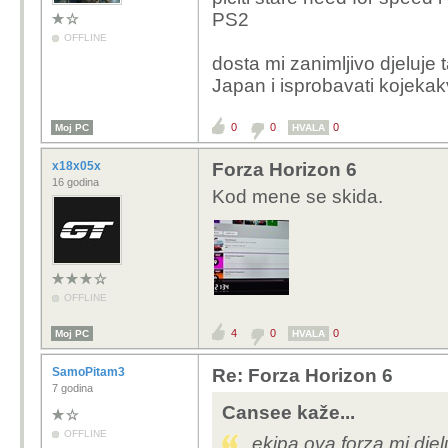
PS2
OFFLINE
dosta mi zanimljivo djeluje
Japan i isprobavati kojekakv
0
0
0
Moj PC
HVALA
x18x05x
Forza Horizon 6
16 godina
Kod mene se skida.
OFFLINE
4
0
0
Moj PC
HVALA
SamoPitam3
Re: Forza Horizon 6
7 godina
Cansee kaže...
OFFLINE
ekipa ova forza mi dje