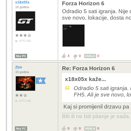
x18x05x
Forza Horizon 6
16 godina
Odradio 5 sati igranja. Nije
sve novo, lokacije, dosta no
OFFLINE
3
0
0
Moj PC
HVALA
Zizo
Re: Forza Horizon 6
15 godina
x18x05x kaže...
Odradio 5 sati igranja.
FH5. Ali je sve novo, lo
OFFLINE
Kaj si promijenil drzavu pa 
Biti ili ne biti pitanje je sada.
0
0
0
Moj PC
HVALA