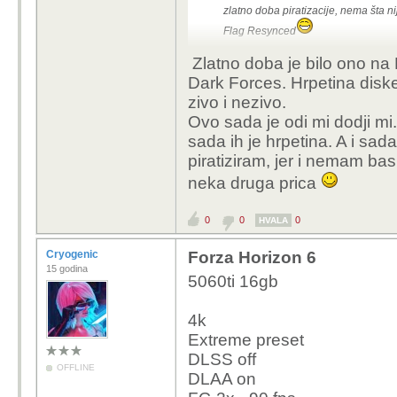
zlatno doba piratizacije, nema šta n
Flag Resynced
Zlatno doba je bilo ono na
Dark Forces. Hrpetina disk
zivo i nezivo.
Ovo sada je odi mi dodji mi.
sada ih je hrpetina. A i sad
piratiziram, jer i nemam bas
neka druga prica
0
0
0
HVALA
Cryogenic
Forza Horizon 6
15 godina
5060ti 16gb
4k
Extreme preset
DLSS off
OFFLINE
DLAA on