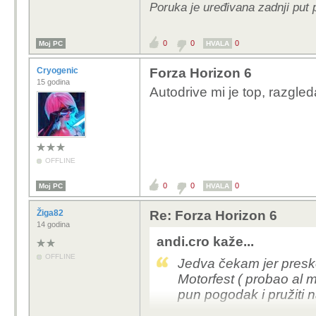
Poruka je uređivana zadnji put 
0
0
0
Moj PC
HVALA
Cryogenic
Forza Horizon 6
15 godina
Autodrive mi je top, razgled
OFFLINE
0
0
0
Moj PC
HVALA
Žiga82
Re: Forza Horizon 6
14 godina
andi.cro kaže...
OFFLINE
Jedva čekam jer pres
Motorfest ( probao al m
pun pogodak i pružiti