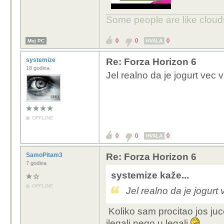
Some people are like clouds
0
0
0
Moj PC
HVALA
systemize
Re: Forza Horizon 6
18 godina
Jel realno da je jogurt vec v
OFFLINE
0
0
0
HVALA
SamoPitam3
Re: Forza Horizon 6
7 godina
systemize kaže...
OFFLINE
Jel realno da je jogurt 
Koliko sam procitao jos jucer
ilegali nego u legali