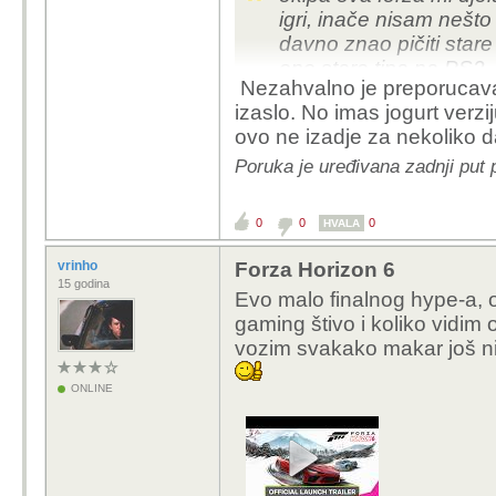
igri, inače nisam nešt
davno znao pičiti stare
ono stare tipa na PS2
Nezahvalno je preporucavati
izaslo. No imas jogurt verzi
dosta mi zanimljivo dj
ovo ne izadje za nekoliko 
kroz Japan i isprobavat
preporučili ovo?
Poruka je uređivana zadnji put
0
0
0
HVALA
vrinho
Forza Horizon 6
15 godina
Evo malo finalnog hype-a, 
gaming štivo i koliko vidim 
vozim svakako makar još n
ONLINE