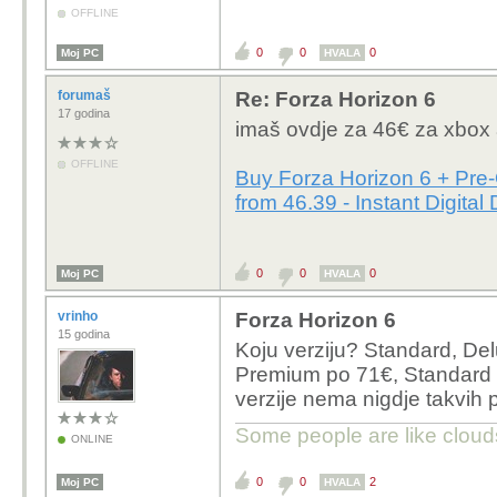
OFFLINE
0
0
0
Moj PC
HVALA
forumaš
Re: Forza Horizon 6
17 godina
imaš ovdje za 46€ za xbox
OFFLINE
Buy Forza Horizon 6 + Pre
from 46.39 - Instant Digital
0
0
0
Moj PC
HVALA
vrinho
Forza Horizon 6
15 godina
Koju verziju? Standard, De
Premium po 71€, Standard 
verzije nema nigdje takvih
Some people are like clouds
ONLINE
0
0
2
Moj PC
HVALA