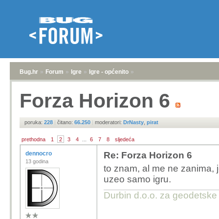
Bug.hr
»
Forum
»
Igre
»
Igre - općenito
»
Forza Horizon 6
poruka:
228
|
čitano:
66.250
|
moderatori:
DrNasty
,
pirat
prethodna
1
2
3
4
...
6
7
8
sljedeća
dennocro
Re: Forza Horizon 6
13 godina
to znam, al me ne zanima, je
uzeo samo igru.
Durbin d.o.o. za geodetske