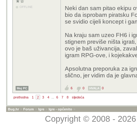
Neki dan sam pitao ekipu ovdj
OFFLINE
bio da isprobam piratsku Fo
se svidio cijeli koncept i g
Na kraju sam uzeo FH6 i igr
stignem previše ništa igrati
ovo je baš uživancija, zavali
igram RPG-ove, i kojekakve
Apsolutna preporuka za igru,
slično, jer vidim da je glavna
6
0
0
Moj PC
HVALA
prethodna
1
2
3
4
...
6
7
8
sljedeća
Bug.hr
»
Forum
»
Igre
»
Igre - općenito
»
Copyright © 2008 - 2026 