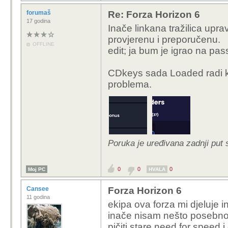
forumaš
Re: Forza Horizon 6
17 godina
Inače linkana tražilica up
provjerenu i preporučenu.
OFFLINE
edit; ja bum je igrao na pa
CDkeys sada Loaded radi ko
problema.
Poruka je uređivana zadnji put 
0
0
0
Moj PC
HVALA
Cansee
Forza Horizon 6
11 godina
ekipa ova forza mi djeluje i
inače nisam nešto posebno 
pičiti stare need for speed i