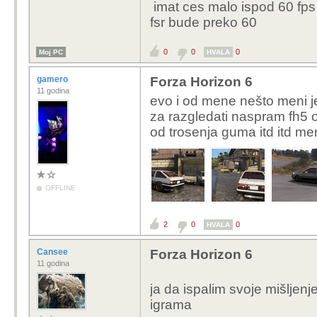
imat ces malo ispod 60 fps n
Volio bih kupiti 4k mon
fsr bude preko 60
preslab HW da uživam u
0
0
0
Moj PC
HVALA
gamero
Forza Horizon 6
11 godina
evo i od mene nešto meni j
za razgledati naspram fh5 
od trosenja guma itd itd men
OFFLINE
2
0
0
HVALA
Cansee
Forza Horizon 6
11 godina
ja da ispalim svoje mišljen
igrama