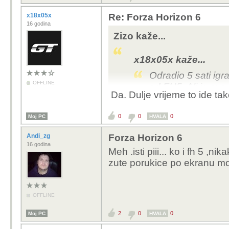
x18x05x
Re: Forza Horizon 6
16 godina
Zizo kaže...
x18x05x kaže...
Odradio 5 sati igr
OFFLINE
od FH5. Ali je sve 
Da. Dulje vrijeme to ide t
baš.
0
0
0
Moj PC
Kaj si promijenil drzav
HVALA
noci.
Andi_zg
Forza Horizon 6
16 godina
Meh .isti piii... ko i fh 5 
zute porukice po ekranu mod
OFFLINE
2
0
0
Moj PC
HVALA