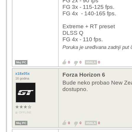
FG 2x - 90 fps
FG 3x - 115-125 fps.
FG 4x - 140-165 fps.
Extreme + RT preset
DLSS Q
FG 4x - 110 fps.
Poruka je uređivana zadnji put 
0
0
0
Moj PC
HVALA
x18x05x
Forza Horizon 6
16 godina
Bude neko probao New Zealan
dostupno.
OFFLINE
0
0
0
Moj PC
HVALA