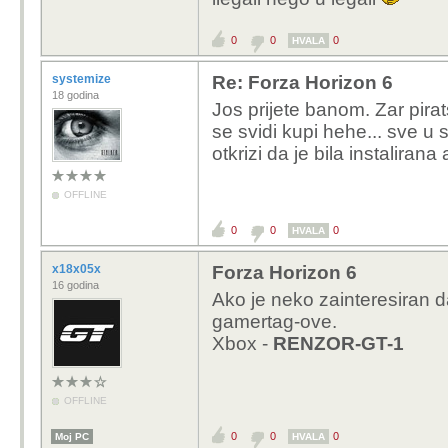
0
0
0
HVALA
systemize
Re: Forza Horizon 6
18 godina
Jos prijete banom. Zar pirat
se svidi kupi hehe... sve 
otkrizi da je bila instalirana
OFFLINE
0
0
0
HVALA
x18x05x
Forza Horizon 6
16 godina
Ako je neko zainteresiran 
gamertag-ove.
Xbox -
RENZOR-GT-1
OFFLINE
0
0
0
Moj PC
HVALA