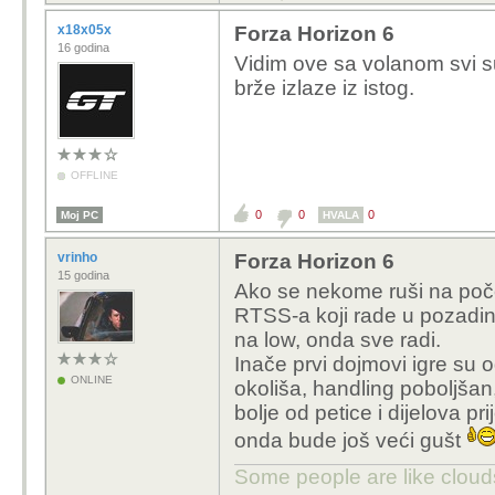
x18x05x
Forza Horizon 6
16 godina
Vidim ove sa volanom svi s
brže izlaze iz istog.
OFFLINE
0
0
0
Moj PC
HVALA
vrinho
Forza Horizon 6
15 godina
Ako se nekome ruši na poče
RTSS-a koji rade u pozadini
na low, onda sve radi.
Inače prvi dojmovi igre su o
ONLINE
okoliša, handling poboljšan
bolje od petice i dijelova 
onda bude još veći gušt
Some people are like clouds