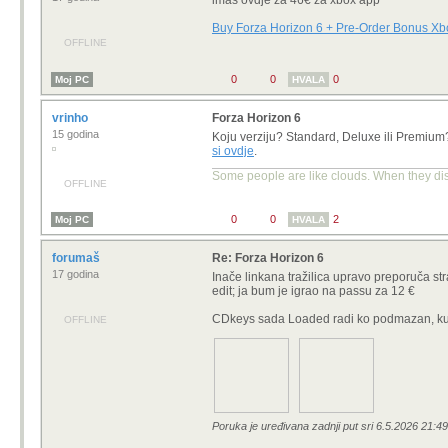
0
0
0
Moj PC
HVALA
systemize
Re: Forza Horizon 6
18 godina
Jel realno da je jogurt vec vani a pre-order 
OFFLINE
0
0
0
HVALA
SamoPitam3
Re: Forza Horizon 6
7 godina
systemize kaže...
Jel realno da je jogurt vec vani a pre
OFFLINE
Koliko sam procitao jos jucer, i forza i Direc
0
0
0
HVALA
systemize
Re: Forza Horizon 6
18 godina
Jos prijete banom. Zar piratske igre ne sluz
da je bila instalirana ako je izbrisana ili su