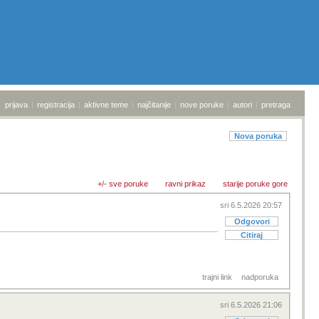
pet 8.5.2026 21:49
umjetne inteligencije nego
04:22
Kamere u smartfonima-
Odgovori
Rasprava
Citiraj
01:22
Grand Theft Auto (GTA VI) -
 sam nekad davno
Rasprava
7.8.
Netflix oživljava Gene
Wildera uz AI glas, fanovi
el bi preporučili
7.8.
Stupna bušilica
7.8.
Četvorica Hrvata otkrila
novu svemirsku maglicu
ti kako ti pase dok
7.8.
AI drži američko
gospodarstvo, ali to je
njegova n
7.8.
NASA operacijom "Bing
Bang" osigurala još barem
go
trajni link
nadporuka
7.8.
Nosite li sat?
7.8.
Pomoć pri odabiru mobitela
7.8.
Nissan Qashqai e-Power za
sub 9.5.2026 0:03
Guinnessa: prešao gotovo
7.8.
Klon Norton Commandera
 friendly tako da
Odgovori
za Commodore 64
Citiraj
7.8.
Objavljene prve fotografije
kratera koji je na Mje
7.8.
Slike vašeg Hardvera
7.8.
Youtube premium
7.8.
Disney+ u Europi više nema
Dolby Vision, HDR10+ i
7.8.
Destrier je unikatna verzija
Bugattijeva modela Bo
7.8.
Društvena mreža Truth
Social legalizirala insajder
7.8.
Prva prezentacija GTA 6