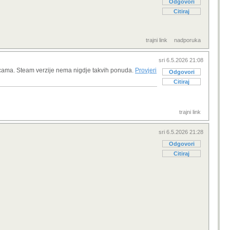
igrivosti bit će premijern
trajni link
7.8.
Sklapanje PC konfiguracija -
iznad 1300 EUR
7.8.
Jedna od četiri osobe
uto 12.5.2026 18:45
generacije Z oslanja na AI n
7.8.
Kod Makarske prevozio
Odgovori
SUP dasku na skuteru –
popri
Citiraj
7.8.
OpenAI-jev novi uređaj bit
će veličine hokejaškog
7.8.
Koji televizor kupiti - vodič
za odabir
trajni link
7.8.
Gdje iPhone košta najviše u
2026. godini?
7.8.
SpaceX-ova raketa pala na
uto 12.5.2026 18:49
Mjesec, fotografije krat
Odgovori
7.8.
Spider-Man "napao" vozače
BMW-a reklamom na
Citiraj
ugrađe
7.8.
Hi-Fi vs. Head-Fi: Kako se
vrhunski zvuk preselio
7.8.
Opservatorij Rubin snimio
više od 650 tisuća galak
7.8.
Matične ploče uskoro
trajni link
nadporuka
poskupljuju za 50 %?
7.8.
Rusija ubrzava raspad
jedinstvenog globalnog inter
7.8.
Policajac prerušen u grm
uto 12.5.2026 19:05
hvatao vozače koji korist
nacin oni mogu otkrizi
Odgovori
Citiraj