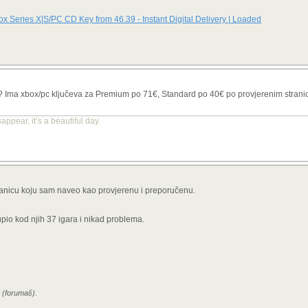
izlazi tek za 7 dana.
-order izlazi tek za 7 dana.
tive 8020 su se pojavili prije u ilegali nego u legali
e da se igra isproba pa ako ti se svidi kupi hehe... sve u svemu, zanima me na koji 
 ovo prijetnje uprazno