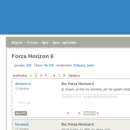
SamoPitam3
Re: Forza Horizon 6
7 godina
Cansee kaže...
ekipa ova forza mi djeluje interesa
OFFLINE
znao pičiti stare need for speed i gr
dosta mi zanimljivo djeluje ta open 
ovo?
Nezahvalno je preporucavati ista, pogotovo n
ovo ne izadje za nekoliko dana.
Poruka je uređivana zadnji put pet 8.5.2026 21:
0
0
0
HVALA
vrinho
Forza Horizon 6
15 godina
Evo malo finalnog hype-a, ovo je za mene od
vozim svakako makar još nisam kupio, ček
OFFLINE
Some people are like clouds. When they disa