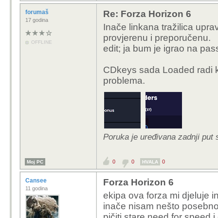
forumaš
Re: Forza Horizon 6
17 godina
Inače linkana tražilica up
provjerenu i preporučenu.
OFFLINE
edit; ja bum je igrao na pa
CDkeys sada Loaded radi ko
problema.
Poruka je uređivana zadnji put 
0
0
0
Moj PC
HVALA
Cansee
Forza Horizon 6
11 godina
ekipa ova forza mi djeluje i
inače nisam nešto posebno 
pičiti stare need for speed i