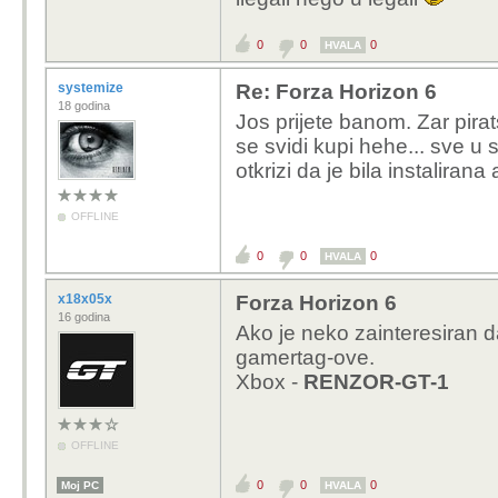
0
0
0
HVALA
systemize
Re: Forza Horizon 6
18 godina
Jos prijete banom. Zar pirat
se svidi kupi hehe... sve 
otkrizi da je bila instalirana
OFFLINE
0
0
0
HVALA
x18x05x
Forza Horizon 6
16 godina
Ako je neko zainteresiran 
gamertag-ove.
Xbox -
RENZOR-GT-1
OFFLINE
0
0
0
Moj PC
HVALA