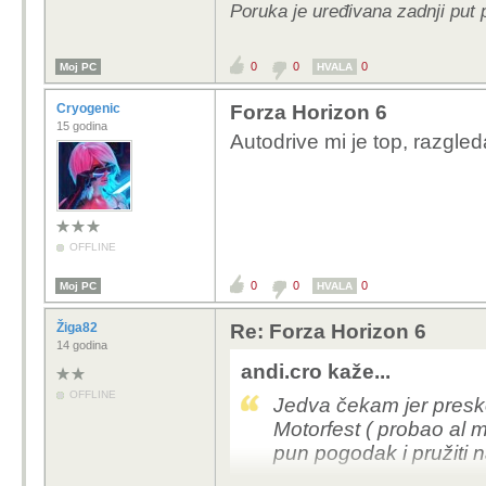
Poruka je uređivana zadnji put 
0
0
0
Moj PC
HVALA
Cryogenic
Forza Horizon 6
15 godina
Autodrive mi je top, razgled
OFFLINE
0
0
0
Moj PC
HVALA
Žiga82
Re: Forza Horizon 6
14 godina
andi.cro kaže...
OFFLINE
Jedva čekam jer pres
Motorfest ( probao al m
pun pogodak i pružiti