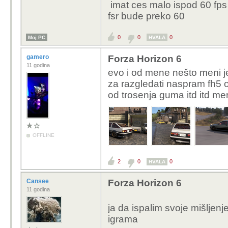
imat ces malo ispod 60 fps n
Volio bih kupiti 4k mon
fsr bude preko 60
preslab HW da uživam u
0
0
0
Moj PC
HVALA
gamero
Forza Horizon 6
11 godina
evo i od mene nešto meni j
za razgledati naspram fh5 
od trosenja guma itd itd men
OFFLINE
2
0
0
HVALA
Cansee
Forza Horizon 6
11 godina
ja da ispalim svoje mišljen
igrama