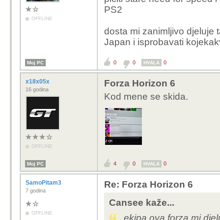
PS2
OFFLINE
dosta mi zanimljivo djeluje
Japan i isprobavati kojekakv
0
0
0
Moj PC
HVALA
x18x05x
Forza Horizon 6
16 godina
Kod mene se skida.
OFFLINE
4
0
0
Moj PC
HVALA
SamoPitam3
Re: Forza Horizon 6
7 godina
Cansee kaže...
OFFLINE
ekipa ova forza mi dje