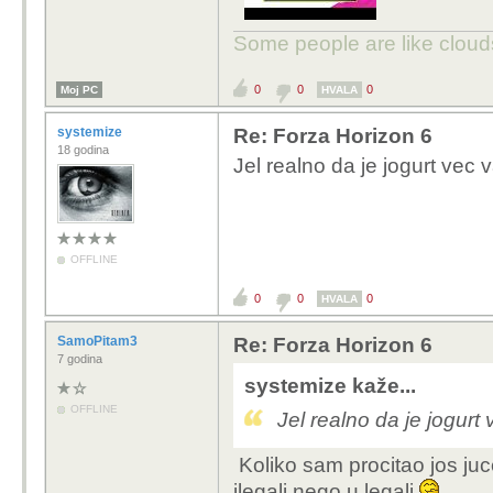
Some people are like clouds
0
0
0
Moj PC
HVALA
systemize
Re: Forza Horizon 6
18 godina
Jel realno da je jogurt vec v
OFFLINE
0
0
0
HVALA
SamoPitam3
Re: Forza Horizon 6
7 godina
systemize kaže...
OFFLINE
Jel realno da je jogurt 
Koliko sam procitao jos jucer
ilegali nego u legali