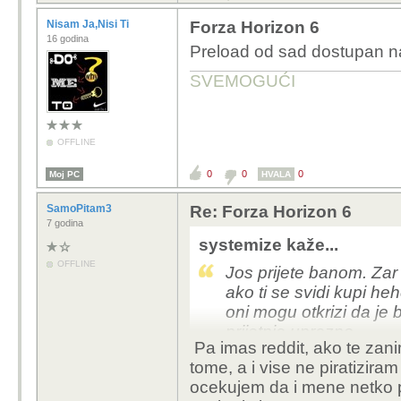
Nisam Ja,Nisi Ti
Forza Horizon 6
16 godina
Preload od sad dostupan 
SVEMOGUĆI
OFFLINE
0
0
0
Moj PC
HVALA
SamoPitam3
Re: Forza Horizon 6
7 godina
systemize kaže...
OFFLINE
Jos prijete banom. Zar 
ako ti se svidi kupi h
oni mogu otkrizi da je b
prijetnje uprazno
Pa imas reddit, ako te zani
tome, a i vise ne piratizir
ocekujem da i mene netko pl