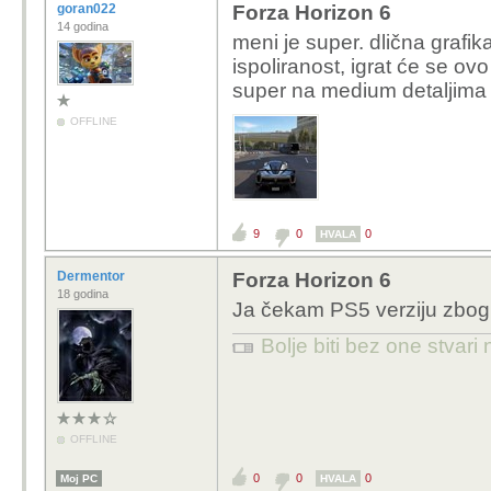
goran022
Forza Horizon 6
14 godina
meni je super.
dlična grafik
ispoliranost, igrat će se ov
super na medium detaljima
OFFLINE
9
0
0
HVALA
Dermentor
Forza Horizon 6
18 godina
Ja čekam PS5 verziju zbog
Bolje biti bez one stvari
OFFLINE
0
0
0
Moj PC
HVALA