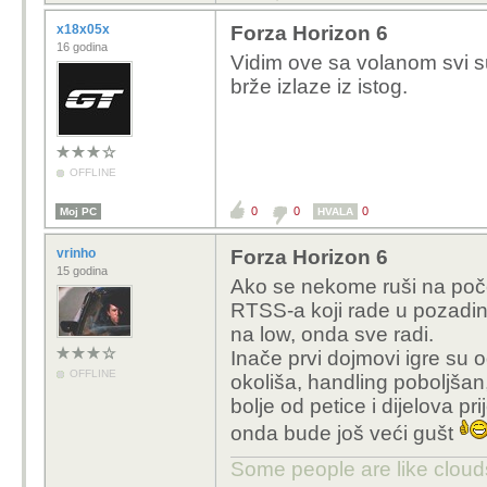
x18x05x
Forza Horizon 6
16 godina
Vidim ove sa volanom svi s
brže izlaze iz istog.
OFFLINE
0
0
0
Moj PC
HVALA
vrinho
Forza Horizon 6
15 godina
Ako se nekome ruši na poče
RTSS-a koji rade u pozadini
na low, onda sve radi.
Inače prvi dojmovi igre su o
OFFLINE
okoliša, handling poboljšan
bolje od petice i dijelova 
onda bude još veći gušt
Some people are like clouds