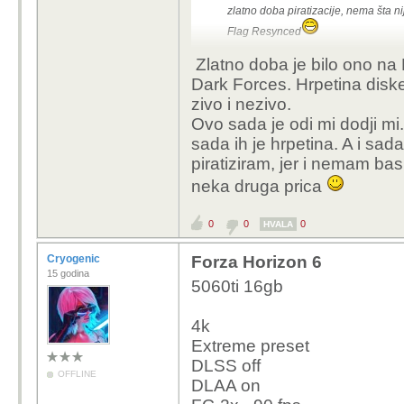
zlatno doba piratizacije, nema šta n
Flag Resynced
Zlatno doba je bilo ono na
Dark Forces. Hrpetina disk
zivo i nezivo.
Ovo sada je odi mi dodji mi.
sada ih je hrpetina. A i sad
piratiziram, jer i nemam bas
neka druga prica
0
0
0
HVALA
Cryogenic
Forza Horizon 6
15 godina
5060ti 16gb
4k
Extreme preset
DLSS off
OFFLINE
DLAA on