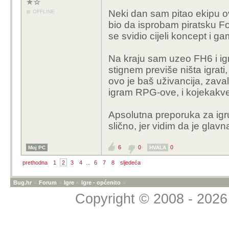
Neki dan sam pitao ekipu ovdj
OFFLINE
bio da isprobam piratsku Fo
se svidio cijeli koncept i g
Na kraju sam uzeo FH6 i igr
stignem previše ništa igrati
ovo je baš uživancija, zavali
igram RPG-ove, i kojekakve
Apsolutna preporuka za igru,
slično, jer vidim da je glavna
6
0
0
Moj PC
HVALA
prethodna
1
2
3
4
...
6
7
8
sljedeća
Bug.hr
»
Forum
»
Igre
»
Igre - općenito
»
Copyright © 2008 - 2026 