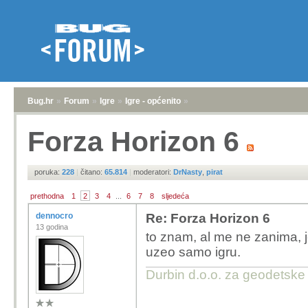
Bug.hr
»
Forum
»
Igre
»
Igre - općenito
»
Forza Horizon 6
poruka:
228
|
čitano:
65.814
|
moderatori:
DrNasty
,
pirat
prethodna
1
2
3
4
...
6
7
8
sljedeća
dennocro
Re: Forza Horizon 6
13 godina
to znam, al me ne zanima, je
uzeo samo igru.
Durbin d.o.o. za geodetske