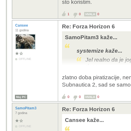
sto koristim.
1
0
0
HVALA
Cansee
Re: Forza Horizon 6
11 godina
SamoPitam3 kaže...
systemize kaže...
Jel realno da je jo
OFFLINE
dana.
zlatno doba piratizacije, ne
Koliko sam procitao jos jucer, i forza
Subnautica 2, sad se samo
0
0
0
Moj PC
HVALA
SamoPitam3
Re: Forza Horizon 6
7 godina
Cansee kaže...
OFFLINE