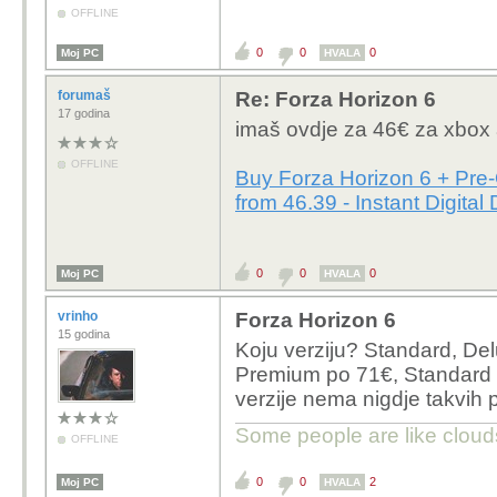
OFFLINE
0
0
0
Moj PC
HVALA
forumaš
Re: Forza Horizon 6
17 godina
imaš ovdje za 46€ za xbox
OFFLINE
Buy Forza Horizon 6 + Pre
from 46.39 - Instant Digital
0
0
0
Moj PC
HVALA
vrinho
Forza Horizon 6
15 godina
Koju verziju? Standard, De
Premium po 71€, Standard 
verzije nema nigdje takvih
Some people are like clouds
OFFLINE
0
0
2
Moj PC
HVALA