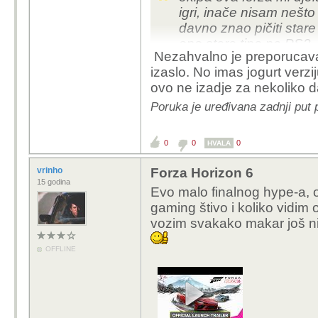
igri, inače nisam nešt
davno znao pičiti stare
ono stare tipa na PS2
Nezahvalno je preporucavati
izaslo. No imas jogurt verzi
dosta mi zanimljivo dj
ovo ne izadje za nekoliko 
kroz Japan i isprobavat
preporučili ovo?
Poruka je uređivana zadnji put
0
0
0
HVALA
vrinho
Forza Horizon 6
15 godina
Evo malo finalnog hype-a, 
gaming štivo i koliko vidim 
vozim svakako makar još n
OFFLINE