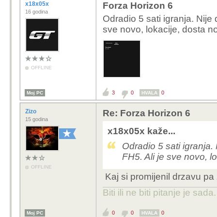
x18x05x
Forza Horizon 6
16 godina
Odradio 5 sati igranja. Nije
sve novo, lokacije, dosta no
OFFLINE
3
0
0
Moj PC
HVALA
Zizo
Re: Forza Horizon 6
15 godina
x18x05x kaže...
Odradio 5 sati igranja.
FH5. Ali je sve novo, lo
OFFLINE
Kaj si promijenil drzavu pa 
Biti ili ne biti pitanje je sada.
0
0
0
Moj PC
HVALA