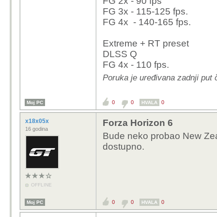
FG 2x - 90 fps
FG 3x - 115-125 fps.
FG 4x - 140-165 fps.
Extreme + RT preset
DLSS Q
FG 4x - 110 fps.
Poruka je uređivana zadnji put 
0
0
0
Moj PC
HVALA
x18x05x
Forza Horizon 6
16 godina
Bude neko probao New Zealan
dostupno.
OFFLINE
0
0
0
Moj PC
HVALA