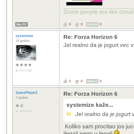
Some people are like clouds
0
0
0
Moj PC
HVALA
systemize
Re: Forza Horizon 6
18 godina
Jel realno da je jogurt vec v
OFFLINE
0
0
0
HVALA
SamoPitam3
Re: Forza Horizon 6
7 godina
systemize kaže...
OFFLINE
Jel realno da je jogurt 
Koliko sam procitao jos jucer
ilegali nego u legali