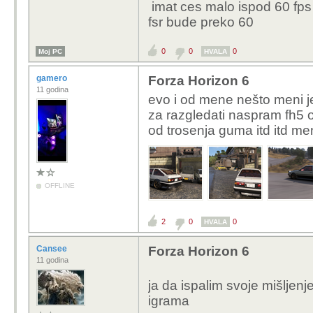
imat ces malo ispod 60 fps n
Volio bih kupiti 4k mon
fsr bude preko 60
preslab HW da uživam u
0
0
0
Moj PC
HVALA
gamero
Forza Horizon 6
11 godina
evo i od mene nešto meni j
za razgledati naspram fh5 
od trosenja guma itd itd men
OFFLINE
2
0
0
HVALA
Cansee
Forza Horizon 6
11 godina
ja da ispalim svoje mišljen
igrama