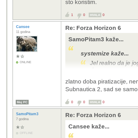
sto koristim.
1
0
0
HVALA
Cansee
Re: Forza Horizon 6
11 godina
SamoPitam3 kaže...
systemize kaže...
Jel realno da je jo
ONLINE
dana.
zlatno doba piratizacije, ne
Koliko sam procitao jos jucer, i forza
Subnautica 2, sad se samo
0
0
0
Moj PC
HVALA
SamoPitam3
Re: Forza Horizon 6
7 godina
Cansee kaže...
OFFLINE