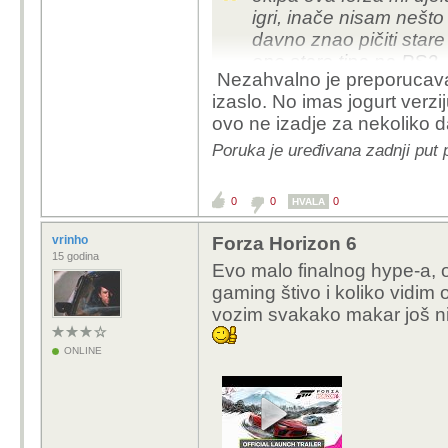
igri, inače nisam nešt
davno znao pičiti stare
ono stare tipa na PS2
Nezahvalno je preporucavati
izaslo. No imas jogurt verzi
dosta mi zanimljivo dj
ovo ne izadje za nekoliko 
kroz Japan i isprobavat
preporučili ovo?
Poruka je uređivana zadnji put
0
0
0
HVALA
vrinho
Forza Horizon 6
15 godina
Evo malo finalnog hype-a, 
gaming štivo i koliko vidim 
vozim svakako makar još n
ONLINE