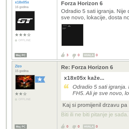
x18x05x
Forza Horizon 6
16 godina
Odradio 5 sati igranja. Nije
sve novo, lokacije, dosta no
OFFLINE
3
0
0
Moj PC
HVALA
Zizo
Re: Forza Horizon 6
15 godina
x18x05x kaže...
Odradio 5 sati igranja.
FH5. Ali je sve novo, lo
OFFLINE
Kaj si promijenil drzavu pa 
Biti ili ne biti pitanje je sada.
0
0
0
Moj PC
HVALA