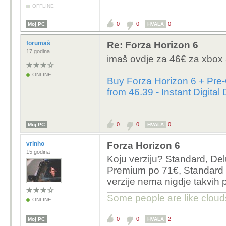
OFFLINE
0
0
0
Moj PC
HVALA
forumaš
Re: Forza Horizon 6
17 godina
imaš ovdje za 46€ za xbox
ONLINE
Buy Forza Horizon 6 + Pre
from 46.39 - Instant Digital
0
0
0
Moj PC
HVALA
vrinho
Forza Horizon 6
15 godina
Koju verziju? Standard, De
Premium po 71€, Standard 
verzije nema nigdje takvih
Some people are like clouds
ONLINE
0
0
2
Moj PC
HVALA