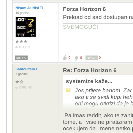
Nisam Ja,Nisi Ti
Forza Horizon 6
16 godina
Preload od sad dostupan 
SVEMOGUĆI
OFFLINE
0
0
0
Moj PC
HVALA
SamoPitam3
Re: Forza Horizon 6
7 godina
systemize kaže...
OFFLINE
Jos prijete banom. Zar 
ako ti se svidi kupi h
oni mogu otkrizi da je b
prijetnje uprazno
Pa imas reddit, ako te zani
tome, a i vise ne piratizir
ocekujem da i mene netko pl