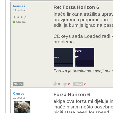
forumaš
Re: Forza Horizon 6
17 godina
Inače linkana tražilica up
provjerenu i preporučenu.
ONLINE
edit; ja bum je igrao na pa
CDkeys sada Loaded radi ko
problema.
Poruka je uređivana zadnji put 
0
0
0
Moj PC
HVALA
Cansee
Forza Horizon 6
11 godina
ekipa ova forza mi djeluje i
inače nisam nešto posebno 
pičiti stare need for speed i