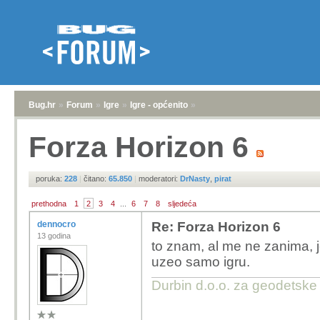
Bug.hr
»
Forum
»
Igre
»
Igre - općenito
»
Forza Horizon 6
poruka:
228
|
čitano:
65.850
|
moderatori:
DrNasty
,
pirat
prethodna
1
2
3
4
...
6
7
8
sljedeća
dennocro
Re: Forza Horizon 6
13 godina
to znam, al me ne zanima, je
uzeo samo igru.
Durbin d.o.o. za geodetske