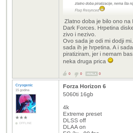
zlatno doba piratizacije, nema šta n
Flag Resynced
Zlatno doba je bilo ono na
Dark Forces. Hrpetina disk
zivo i nezivo.
Ovo sada je odi mi dodji mi.
sada ih je hrpetina. A i sad
piratiziram, jer i nemam bas
neka druga prica
0
0
0
HVALA
Cryogenic
Forza Horizon 6
15 godina
5060ti 16gb
4k
Extreme preset
DLSS off
OFFLINE
DLAA on