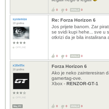
0
0
0
HVALA
systemize
Re: Forza Horizon 6
18 godina
Jos prijete banom. Zar pirat
se svidi kupi hehe... sve 
otkrizi da je bila instalirana
OFFLINE
0
0
0
HVALA
x18x05x
Forza Horizon 6
16 godina
Ako je neko zainteresiran 
gamertag-ove.
Xbox -
RENZOR-GT-1
OFFLINE
0
0
0
Moj PC
HVALA