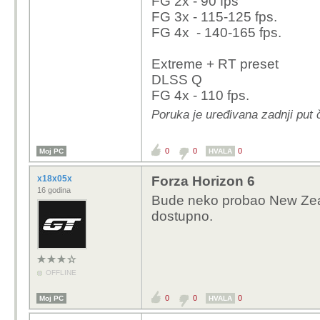
FG 2x - 90 fps
FG 3x - 115-125 fps.
FG 4x - 140-165 fps.
Extreme + RT preset
DLSS Q
FG 4x - 110 fps.
Poruka je uređivana zadnji put 
0
0
0
Moj PC
HVALA
x18x05x
Forza Horizon 6
16 godina
Bude neko probao New Zealan
dostupno.
OFFLINE
0
0
0
Moj PC
HVALA