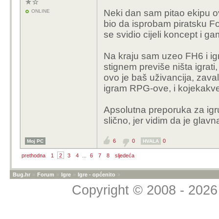
Neki dan sam pitao ekipu ovdj
ONLINE
bio da isprobam piratsku Fo
se svidio cijeli koncept i g
Na kraju sam uzeo FH6 i igr
stignem previše ništa igrati
ovo je baš uživancija, zavali
igram RPG-ove, i kojekakve
Apsolutna preporuka za igru,
slično, jer vidim da je glavna
6
0
0
Moj PC
HVALA
prethodna
1
2
3
4
...
6
7
8
sljedeća
Bug.hr
»
Forum
»
Igre
»
Igre - općenito
»
Copyright © 2008 - 2026 