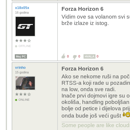
x18x05x
Forza Horizon 6
16 godina
Vidim ove sa volanom svi s
brže izlaze iz istog.
OFFLINE
0
0
0
Moj PC
HVALA
vrinho
Forza Horizon 6
15 godina
Ako se nekome ruši na poče
RTSS-a koji rade u pozadini
na low, onda sve radi.
Inače prvi dojmovi igre su o
ONLINE
okoliša, handling poboljšan
bolje od petice i dijelova 
onda bude još veći gušt
Some people are like clouds