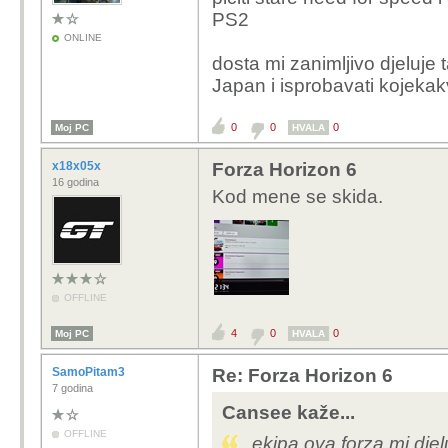
PS2
ONLINE
dosta mi zanimljivo djeluje
Japan i isprobavati kojekakv
0
0
0
Moj PC
HVALA
x18x05x
Forza Horizon 6
16 godina
Kod mene se skida.
OFFLINE
4
0
0
Moj PC
HVALA
SamoPitam3
Re: Forza Horizon 6
7 godina
Cansee kaže...
OFFLINE
ekipa ova forza mi dje