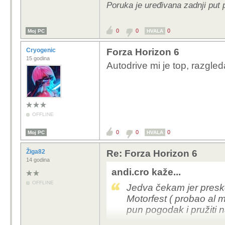
Poruka je uređivana zadnji put 
0
0
0
Moj PC
HVALA
Cryogenic
Forza Horizon 6
15 godina
Autodrive mi je top, razgled
OFFLINE
0
0
0
Moj PC
HVALA
Žiga82
Re: Forza Horizon 6
14 godina
andi.cro kaže...
OFFLINE
Jedva čekam jer pres
Motorfest ( probao al m
pun pogodak i pružiti