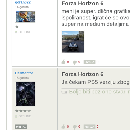
goran022
Forza Horizon 6
14 godina
meni je super.
dlična grafik
ispoliranost, igrat će se ov
super na medium detaljima
OFFLINE
9
0
0
HVALA
Dermentor
Forza Horizon 6
18 godina
Ja čekam PS5 verziju zbog
Bolje biti bez one stvari
OFFLINE
0
0
0
Moj PC
HVALA