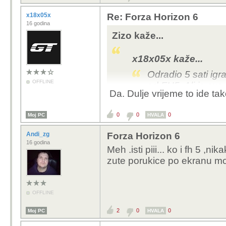
x18x05x
Re: Forza Horizon 6
16 godina
Zizo kaže...
x18x05x kaže...
Odradio 5 sati igr
OFFLINE
od FH5. Ali je sve 
Da. Dulje vrijeme to ide t
baš.
0
0
0
Moj PC
Kaj si promijenil drzav
HVALA
noci.
Andi_zg
Forza Horizon 6
16 godina
Meh .isti piii... ko i fh 5 
zute porukice po ekranu mod
OFFLINE
2
0
0
Moj PC
HVALA