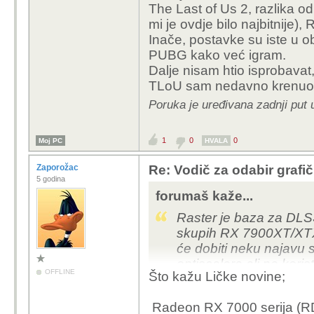
The Last of Us 2, razlika o
mi je ovdje bilo najbitnije), 
Inače, postavke su iste u o
PUBG kako već igram.
Dalje nisam htio isprobavat
TLoU sam nedavno krenuo
Poruka je uređivana zadnji put 
1
0
0
Moj PC
HVALA
Zaporožac
Re: Vodič za odabir grafič
5 godina
forumaš kaže...
Raster je baza za DLS
skupih RX 7900XT/XTX 
će dobiti neku najavu
optiscalera ali ne korist
OFFLINE
Što kažu Ličke novine;
službenu podršku.
Radeon RX 7000 serija (RDNA