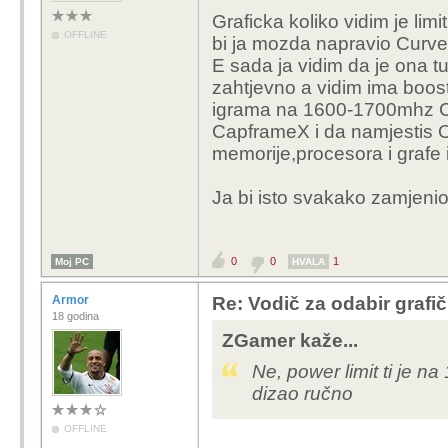
Graficka koliko vidim je lim
OFFLINE
bi ja mozda napravio Curv
E sada ja vidim da je ona tu
zahtjevno a vidim ima boos
igrama na 1600-1700mhz Co
CapframeX i da namjestis Ov
memorije,procesora i grafe 
Ja bi isto svakako zamjenio
0
0
1
Moj PC
HVALA
Armor
Re: Vodič za odabir grafič
18 godina
ZGamer kaže...
Ne, power limit ti je n
dizao ručno
OFFLINE