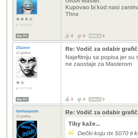
GIGA Master.
Kupovao bi kod nasi zanima
Thnx
OFFLINE
0
0
0
Moj PC
HVALA
ZGamer
Re: Vodič za odabir grafič
12 godina
Najeftiniju sa popisa jer su
ne zaostaje za Masterom
OFFLINE
0
0
0
Moj PC
HVALA
hahhaajaads
Re: Vodič za odabir grafič
13 godina
Tiby kaže...
Dečki koju rtx 5070 ti 