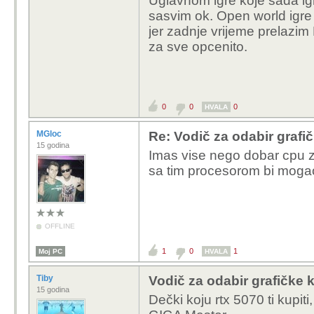
Uglavnom igre koje sada igr
sasvim ok. Open world igre A
jer zadnje vrijeme prelazim
za sve opcenito.
0
0
0
HVALA
MGloc
Re: Vodič za odabir grafič
15 godina
Imas vise nego dobar cpu z
sa tim procesorom bi mogao
OFFLINE
1
0
1
Moj PC
HVALA
Tiby
Vodič za odabir grafičke k
15 godina
Dečki koju rtx 5070 ti kupit