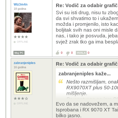
Wiz3m4n
Re: Vodič za odabir grafič
18 godina
Svi su isti drug, nisu tu zb
da svi shvatimo to i ukaže
možda i promjenilo, isto kao
boljitak svih nas oni misle d
nas, i tako je posvuda, jebat
svjež zrak tko ga ima besp
OFFLINE
0
0
0
Moj PC
HVALA
zabranjeniples
Re: Vodič za odabir grafič
16 godina
zabranjeniples kaže...
Nešto razmišljam, onak
RX9070XT plus 50-100
mišljenje.
Prvenstveno se igra P
Evo da se nadovežem, a 
OFFLINE
RTX stara 2.5 godine,
Isprobana i RX 9070 XT Taic
bilko jasno.