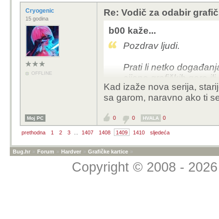
Cryogenic
Re: Vodič za odabir grafič
15 godina
b00 kaže...
Pozdrav ljudi.
Prati li netko događanja
OFFLINE
cijene grafičkih gore il
Kad izaže nova serija, stari
sa garom, naravno ako ti s
Htio bi kupiti 5080 aor
Druge verzije ove graf
0
0
0
Moj PC
HVALA
Ne žuri mi se sa kupov
prethodna
1
2
3
...
1407
1408
1409
1410
sljedeća
ako netko misli da bi ci
Bug.hr
»
Forum
»
Hardver
»
Grafičke kartice
»
Copyright © 2008 - 2026 