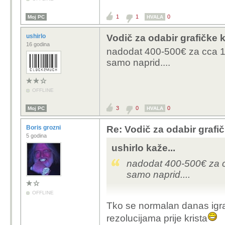
1
1
0
Moj PC
HVALA
ushirlo
Vodič za odabir grafičke k
16 godina
nadodat 400-500€ za cca 10
samo naprid....
OFFLINE
3
0
0
Moj PC
HVALA
Boris grozni
Re: Vodič za odabir grafič
5 godina
ushirlo kaže...
nadodat 400-500€ za cc
samo naprid....
OFFLINE
Tko se normalan danas igra 
rezolucijama prije krista