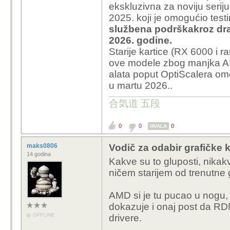
ekskluzivna za noviju serij
2025. koji je omogućio tes
službena podrška
kroz dra
2026. godine.
Starije kartice (RX 6000 i 
ove modele zbog manjka AI 
alata poput OptiScalera om
u martu 2026..
合気道 五段
0
0
0
HVALA
maks0806
Vodič za odabir grafičke k
14 godina
Kakve su to gluposti, nika
ničem starijem od trenutne g
AMD si je tu pucao u nogu, 
dokazuje i onaj post da RD
OFFLINE
drivere.