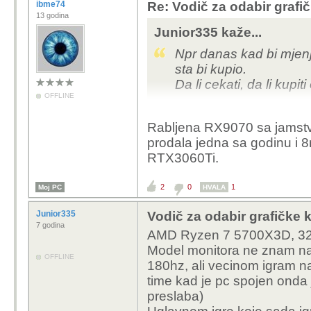
ibme74
Re: Vodič za odabir grafič
13 godina
Junior335 kaže...
Npr danas kad bi mjen
sta bi kupio.
Da li cekati, da li kup
OFFLINE
Ja sam onako povremen
Rabljena RX9070 sa jamst
dan.... pa onda 2mj ne 
prodala jedna sa godinu i 
Tako da ni ne znam koj
RTX3060Ti.
2
0
1
Moj PC
HVALA
Junior335
Vodič za odabir grafičke k
7 godina
AMD Ryzen 7 5700X3D, 32g
Model monitora ne znam nap
OFFLINE
180hz, ali vecinom igram na
time kad je pc spojen onda j
preslaba)