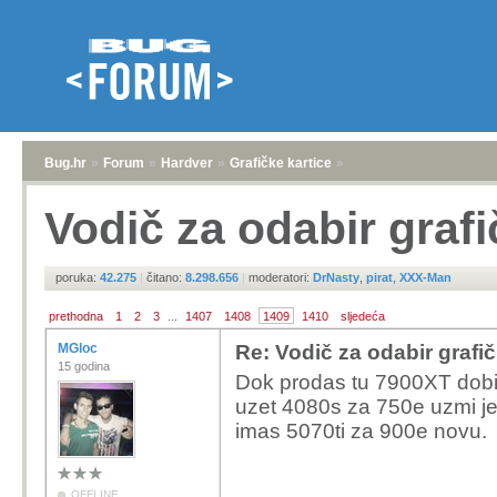
Bug.hr
»
Forum
»
Hardver
»
Grafičke kartice
»
Vodič za odabir grafi
poruka:
42.275
|
čitano:
8.298.656
|
moderatori:
DrNasty
,
pirat
,
XXX-Man
prethodna
1
2
3
...
1407
1408
1409
1410
sljedeća
MGloc
Re: Vodič za odabir grafič
15 godina
Dok prodas tu 7900XT dobit
uzet 4080s za 750e uzmi je
imas 5070ti za 900e novu.
OFFLINE