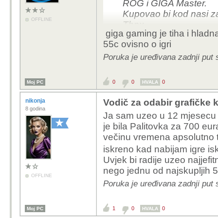
ROG i GIGA Master.
Kupovao bi kod nasi za
OFFLINE
Thnx
giga gaming je tiha i hlad
55c ovisno o igri
Poruka je uređivana zadnji put
0
0
0
Moj PC
HVALA
nikonja
Vodič za odabir grafičke k
8 godina
Ja sam uzeo u 12 mjesecu pro
je bila Palitovka za 700 eur
večinu vremena apsolutno tih
iskreno kad nabijam igre is
Uvjek bi radije uzeo najjefit
nego jednu od najskupljih 507
OFFLINE
Poruka je uređivana zadnji put 
1
0
0
Moj PC
HVALA