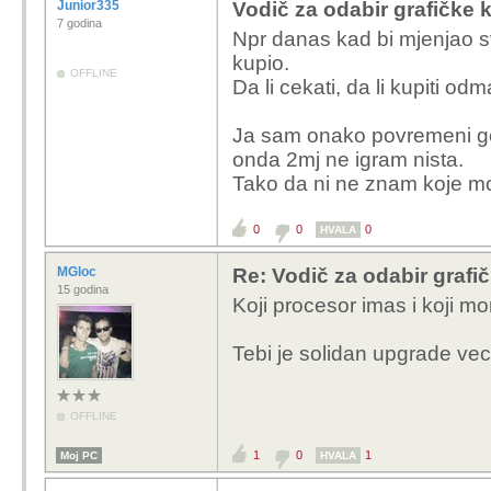
Junior335
Vodič za odabir grafičke k
7 godina
Npr danas kad bi mjenjao s
kupio.
OFFLINE
Da li cekati, da li kupiti o
Ja sam onako povremeni gej
onda 2mj ne igram nista.
Tako da ni ne znam koje mo
0
0
0
HVALA
MGloc
Re: Vodič za odabir grafič
15 godina
Koji procesor imas i koji mon
Tebi je solidan upgrade vec
OFFLINE
1
0
1
Moj PC
HVALA