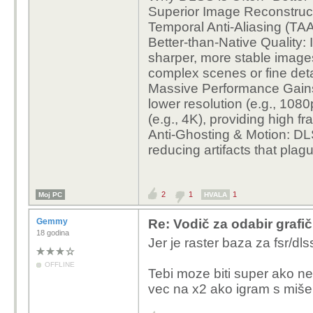
Superior Image Reconstructi
Temporal Anti-Aliasing (TAA)
Better-than-Native Quality
sharper, more stable images
complex scenes or fine deta
Massive Performance Gains
lower resolution (e.g., 1080
(e.g., 4K), providing high fr
Anti-Ghosting & Motion: DL
reducing artifacts that plagu
2
1
1
Moj PC
HVALA
Gemmy
Re: Vodič za odabir grafič
18 godina
Jer je raster baza za fsr/dlss
OFFLINE
Tebi moze biti super ako ne 
vec na x2 ako igram s miše