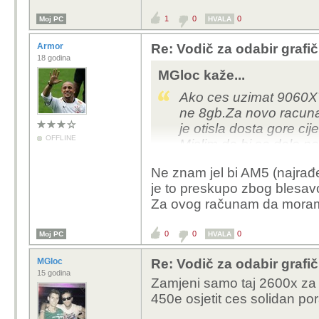
1
0
0
Moj PC
HVALA
Armor
Re: Vodič za odabir grafič
18 godina
MGloc kaže...
Ako ces uzimat 9060XT
ne 8gb.Za novo racunal
je otisla dosta gore ci
OFFLINE
Mislim da bi se dalo n
ddr5 i 9060XT.
Ne znam jel bi AM5 (najrađe 
je to preskupo zbog blesavo
Za ovog računam da moram
0
0
0
Moj PC
HVALA
MGloc
Re: Vodič za odabir grafič
15 godina
Zamjeni samo taj 2600x za
450e osjetit ces solidan p