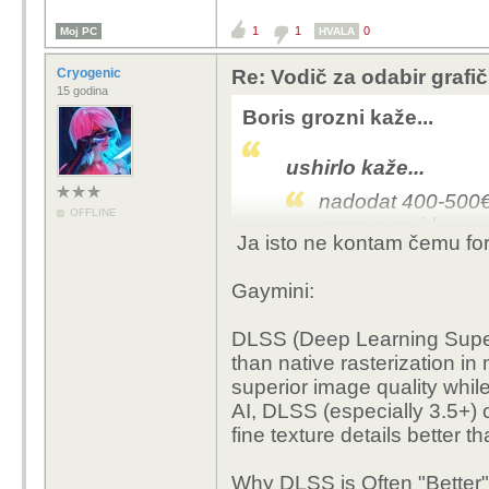
1
1
0
Moj PC
HVALA
Cryogenic
Re: Vodič za odabir grafič
15 godina
Boris grozni kaže...
ushirlo kaže...
nadodat 400-500€ 
OFFLINE
samo naprid....
Ja isto ne kontam čemu fors
Gaymini:
Tko se normalan danas igra "nativno"
DLSS (Deep Learning Super 
than native rasterization i
superior image quality whil
AI, DLSS (especially 3.5+) 
fine texture details better t
Why DLSS is Often "Better"