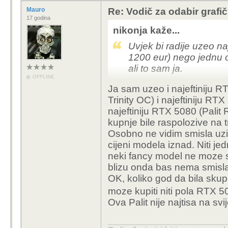
Mauro
Re: Vodič za odabir grafič
17 godina
nikonja kaže...
Uvjek bi radije uzeo naj
1200 eur) nego jednu od
ali to sam ja.
OFFLINE
Ja sam uzeo i najeftiniju 
Trinity OC) i najeftiniju R
najeftiniju RTX 5080 (Pali
kupnje bile raspolozive na t
Osobno ne vidim smisla uzim
cijeni modela iznad. Niti j
neki fancy model ne moze se
blizu onda bas nema smisla
OK, koliko god da bila skup
moze kupiti niti pola RTX 
Ova Palit nije najtisa na svij