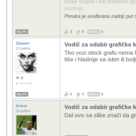
Bolje šutjeti i biti smatran g
sumnju.
Poruka je uređivana zadnji put
3
0
0
Moj PC
HVALA
ZGamer
Vodič za odabir grafičke k
12 godina
Tko vozi stock grafu nema l
tiše i hladnije sa istim ili bol
OFFLINE
0
0
0
Moj PC
HVALA
Armor
Vodič za odabir grafičke k
18 godina
Dal ovo sa slike znači da g