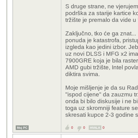
S druge strane, ne vjerujem
podrška za starije kartice 
tržište je premalo da vide u
Zaključno, tko će ga znat... 
ponuda je katastrofa, prist
izgleda kao jedini izbor. J
uz novi DLSS i MFG x2 ima
7900GRE koja je bila raster
AMD gubi tržište, Intel povl
diktira svima.
Moje mišljenje je da su Rad
"ispod cijene" da zauzmu tr
onda bi bilo diskusije i ne 
toga uz skromniji feature se
skresati kupce 2-3 godine s
0
0
0
Moj PC
HVALA