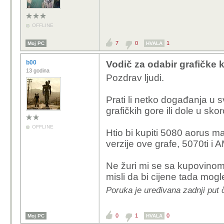
OFFLINE
7
0
1
Moj PC
HVALA
b00
Vodič za odabir grafičke k
13 godina
Pozdrav ljudi.
Prati li netko događanja u sv
grafičkih gore ili dole u sk
OFFLINE
Htio bi kupiti 5080 aorus ma
verzije ove grafe, 5070ti i
Ne žuri mi se sa kupovinom
misli da bi cijene tada mogle
Poruka je uređivana zadnji put 
0
1
0
Moj PC
HVALA