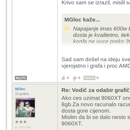
Krivo sam se izrazil, mislil 
MGloc kaže...
Napajanje imas 600w B
dosta je kvalitetno, it
konfa ne vuce preko 3
Graficka koliko vidim j
Sad sam došel na ideju sve 
ok iako bi ja mozda n
vjerojatno i grafa i proc AM
900mV.
E sada ja vidim da je o
0
0
0
Moj PC
HVALA
zahtjevno a vidim ima 
boostat u igrama na 1
MGloc
Re: Vodič za odabir grafič
programom CapframeX i
15 godina
Ako ces uzimat 9060XT ond
kutu vidis potrosnju me
8gb.Za novo racunalo racunaj
klokove i temperature.
dosta gore cijenom.
Mislim da bi se dalo nesto 
Ja bi isto svakako zam
9060XT.
OFFLINE