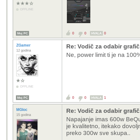
OFFLINE
0
0
0
Moj PC
HVALA
ZGamer
Re: Vodič za odabir grafič
12 godina
Ne, power limit ti je na 100
OFFLINE
0
0
1
Moj PC
HVALA
MGloc
Re: Vodič za odabir grafič
15 godina
Napajanje imas 600w BeQuie
je kvalitetno, itekako dovo
preko 300w sve skupa..