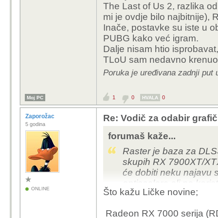
The Last of Us 2, razlika o
mi je ovdje bilo najbitnije), 
Inače, postavke su iste u o
PUBG kako već igram.
Dalje nisam htio isprobavat
TLoU sam nedavno krenuo
Poruka je uređivana zadnji put 
1
0
0
Moj PC
HVALA
Zaporožac
Re: Vodič za odabir grafič
5 godina
forumaš kaže...
Raster je baza za DLS
skupih RX 7900XT/XTX 
će dobiti neku najavu
optiscalera ali ne korist
ONLINE
Što kažu Ličke novine;
službenu podršku.
Radeon RX 7000 serija (RDNA