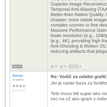
Superior Image Reconstructi
Temporal Anti-Aliasing (TAA)
Better-than-Native Quality
sharper, more stable images
complex scenes or fine deta
Massive Performance Gains
lower resolution (e.g., 1080
(e.g., 4K), providing high fr
Anti-Ghosting & Motion: DL
reducing artifacts that plagu
2
1
1
Moj PC
HVALA
Gemmy
Re: Vodič za odabir grafič
18 godina
Jer je raster baza za fsr/dlss
OFFLINE
Tebi moze biti super ako ne 
vec na x2 ako igram s miše