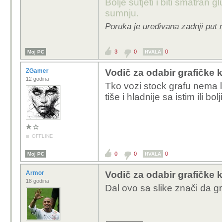
Bolje šutjeti i biti smatran g
sumnju.
Poruka je uređivana zadnji put
3
0
0
Moj PC
HVALA
ZGamer
Vodič za odabir grafičke k
12 godina
Tko vozi stock grafu nema l
tiše i hladnije sa istim ili bol
OFFLINE
0
0
0
Moj PC
HVALA
Armor
Vodič za odabir grafičke k
18 godina
Dal ovo sa slike znači da g