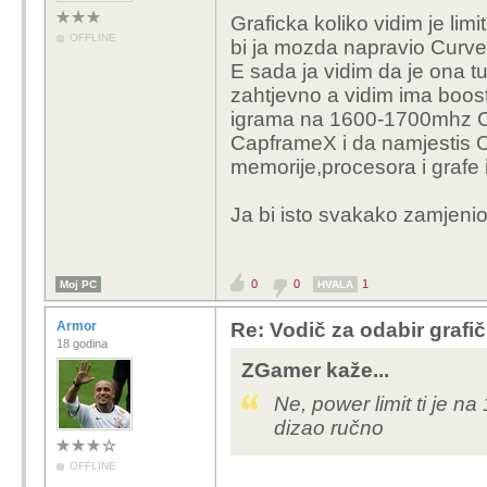
Graficka koliko vidim je lim
OFFLINE
bi ja mozda napravio Curv
E sada ja vidim da je ona tu
zahtjevno a vidim ima boos
igrama na 1600-1700mhz Co
CapframeX i da namjestis Ov
memorije,procesora i grafe 
Ja bi isto svakako zamjenio
0
0
1
Moj PC
HVALA
Armor
Re: Vodič za odabir grafič
18 godina
ZGamer kaže...
Ne, power limit ti je n
dizao ručno
OFFLINE