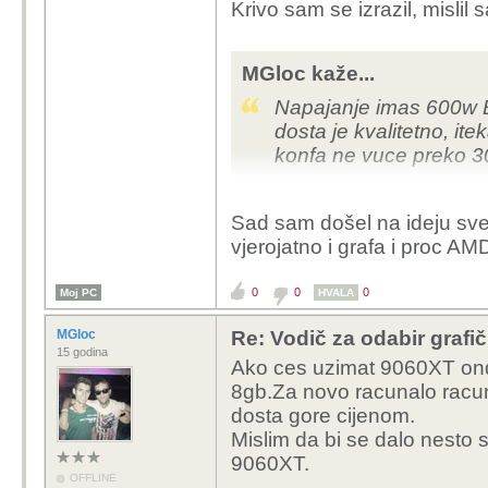
Krivo sam se izrazil, mislil 
MGloc kaže...
Napajanje imas 600w B
dosta je kvalitetno, it
konfa ne vuce preko 3
Graficka koliko vidim j
Sad sam došel na ideju sve 
ok iako bi ja mozda n
vjerojatno i grafa i proc AM
900mV.
E sada ja vidim da je o
0
0
0
Moj PC
HVALA
zahtjevno a vidim ima 
boostat u igrama na 1
MGloc
Re: Vodič za odabir grafič
programom CapframeX i
15 godina
Ako ces uzimat 9060XT ond
kutu vidis potrosnju me
8gb.Za novo racunalo racunaj
klokove i temperature.
dosta gore cijenom.
Mislim da bi se dalo nesto 
Ja bi isto svakako zam
9060XT.
OFFLINE