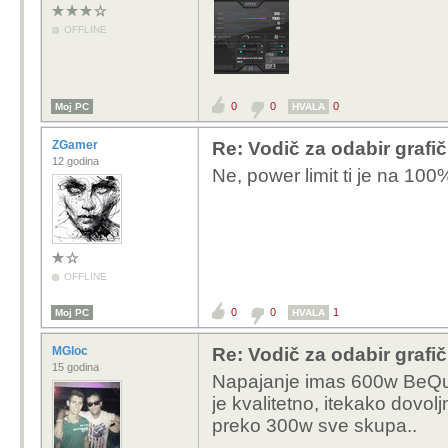
OFFLINE
0
0
0
Moj PC
HVALA
ZGamer
Re: Vodič za odabir grafič
12 godina
Ne, power limit ti je na 100
OFFLINE
0
0
1
Moj PC
HVALA
MGloc
Re: Vodič za odabir grafič
15 godina
Napajanje imas 600w BeQuie
je kvalitetno, itekako dovo
preko 300w sve skupa..