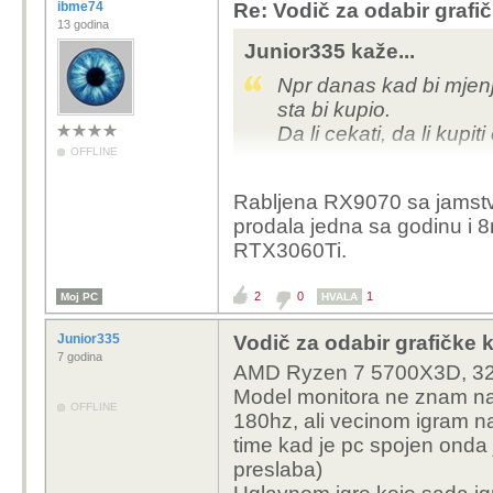
ibme74
Re: Vodič za odabir grafič
13 godina
Junior335 kaže...
Npr danas kad bi mjen
sta bi kupio.
Da li cekati, da li kup
OFFLINE
Ja sam onako povremen
Rabljena RX9070 sa jamst
dan.... pa onda 2mj ne 
prodala jedna sa godinu i 
Tako da ni ne znam koj
RTX3060Ti.
2
0
1
Moj PC
HVALA
Junior335
Vodič za odabir grafičke k
7 godina
AMD Ryzen 7 5700X3D, 32g
Model monitora ne znam nap
OFFLINE
180hz, ali vecinom igram na
time kad je pc spojen onda j
preslaba)