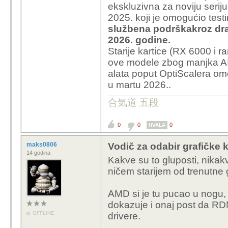
ekskluzivna za noviju serij
2025. koji je omogućio tes
službena podrška
kroz dra
2026. godine.
Starije kartice (RX 6000 i 
ove modele zbog manjka AI 
alata poput OptiScalera om
u martu 2026..
合気道 五段
0
0
0
HVALA
maks0806
Vodič za odabir grafičke k
14 godina
Kakve su to gluposti, nika
ničem starijem od trenutne g
AMD si je tu pucao u nogu, 
dokazuje i onaj post da RD
OFFLINE
drivere.