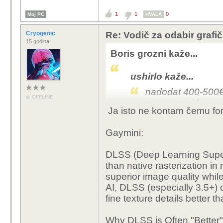
1
1
0
Moj PC
HVALA
Cryogenic
Re: Vodič za odabir grafič
15 godina
Boris grozni kaže...
ushirlo kaže...
nadodat 400-500€ 
OFFLINE
samo naprid....
Ja isto ne kontam čemu fors
Gaymini:
Tko se normalan danas igra "nativno"
DLSS (Deep Learning Super 
than native rasterization i
superior image quality whil
AI, DLSS (especially 3.5+) 
fine texture details better t
Why DLSS is Often "Better"