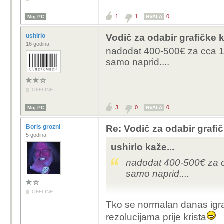
1
1
0
Moj PC
HVALA
ushirlo
Vodič za odabir grafičke k
16 godina
nadodat 400-500€ za cca 10
samo naprid....
OFFLINE
3
0
0
Moj PC
HVALA
Boris grozni
Re: Vodič za odabir grafič
5 godina
ushirlo kaže...
nadodat 400-500€ za cc
samo naprid....
OFFLINE
Tko se normalan danas igra 
rezolucijama prije krista