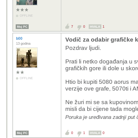
OFFLINE
7
0
1
Moj PC
HVALA
b00
Vodič za odabir grafičke k
13 godina
Pozdrav ljudi.
Prati li netko događanja u sv
grafičkih gore ili dole u sk
OFFLINE
Htio bi kupiti 5080 aorus ma
verzije ove grafe, 5070ti i
Ne žuri mi se sa kupovinom
misli da bi cijene tada mogle
Poruka je uređivana zadnji put 
0
1
0
Moj PC
HVALA