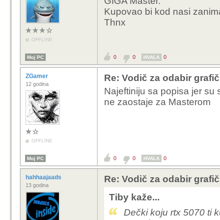
GIGA Master.
Kupovao bi kod nasi zanima
Thnx
OFFLINE
0
0
0
Moj PC
HVALA
ZGamer
Re: Vodič za odabir grafič
12 godina
Najeftiniju sa popisa jer su
ne zaostaje za Masterom
OFFLINE
0
0
0
Moj PC
HVALA
hahhaajaads
Re: Vodič za odabir grafič
13 godina
Tiby kaže...
Dečki koju rtx 5070 ti 