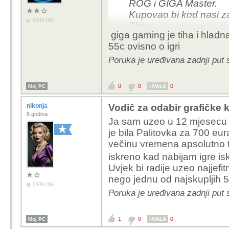
ROG i GIGA Master.
Kupovao bi kod nasi za
OFFLINE
Thnx
giga gaming je tiha i hlad
55c ovisno o igri
Poruka je uređivana zadnji put
0
0
0
Moj PC
HVALA
nikonja
Vodič za odabir grafičke k
8 godina
Ja sam uzeo u 12 mjesecu pro
je bila Palitovka za 700 eur
večinu vremena apsolutno tih
iskreno kad nabijam igre is
Uvjek bi radije uzeo najjefit
nego jednu od najskupljih 507
OFFLINE
Poruka je uređivana zadnji put 
1
0
0
Moj PC
HVALA