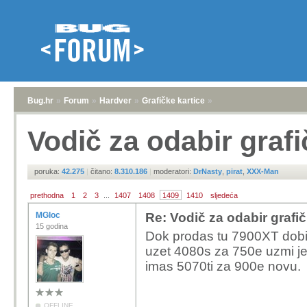
Bug.hr
»
Forum
»
Hardver
»
Grafičke kartice
»
Vodič za odabir grafi
poruka:
42.275
|
čitano:
8.310.186
|
moderatori:
DrNasty
,
pirat
,
XXX-Man
prethodna
1
2
3
...
1407
1408
1409
1410
sljedeća
MGloc
Re: Vodič za odabir grafič
15 godina
Dok prodas tu 7900XT dobit
uzet 4080s za 750e uzmi je
imas 5070ti za 900e novu.
OFFLINE