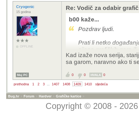
Cryogenic
Re: Vodič za odabir grafič
15 godina
b00 kaže...
Pozdrav ljudi.
Prati li netko događanja
OFFLINE
cijene grafičkih gore il
Kad izaže nova serija, stari
sa garom, naravno ako ti s
Htio bi kupiti 5080 aor
Druge verzije ove graf
0
0
0
Moj PC
HVALA
Ne žuri mi se sa kupov
prethodna
1
2
3
...
1407
1408
1409
1410
sljedeća
ako netko misli da bi ci
Bug.hr
»
Forum
»
Hardver
»
Grafičke kartice
»
Copyright © 2008 - 2026 