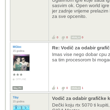
Uglavnom igre koje sada igr
sasvim ok. Open world igre A
jer zadnje vrijeme prelazim
za sve opcenito.
0
0
0
HVALA
MGloc
Re: Vodič za odabir grafič
15 godina
Imas vise nego dobar cpu z
sa tim procesorom bi mogao
OFFLINE
1
0
1
Moj PC
HVALA
Tiby
Vodič za odabir grafičke k
15 godina
Dečki koju rtx 5070 ti kupit