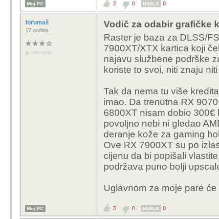
2
0
0
Moj PC
HVALA
forumaš
Vodič za odabir grafičke k
17 godina
Raster je baza za DLSS/FS
7900XT/XTX kartica koji če
OFFLINE
najavu službene podrške za
koriste to svoi, niti znaju n
Tak da nema tu više kredita
imao. Da trenutna RX 9070 
6800XT nisam dobio 300€ 
povoljno nebi ni gledao AMD
deranje kože za gaming ho
Ove RX 7900XT su po izlasku
cijenu da bi popišali vlast
podržava puno bolji upscale
Uglavnom za moje pare će s
3
0
0
Moj PC
HVALA