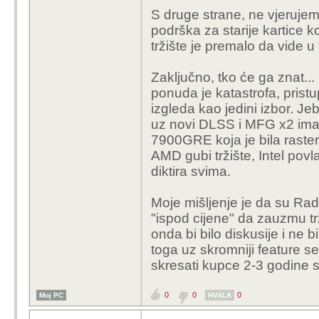
S druge strane, ne vjerujem
podrška za starije kartice 
tržište je premalo da vide u
Zaključno, tko će ga znat... 
ponuda je katastrofa, prist
izgleda kao jedini izbor. J
uz novi DLSS i MFG x2 ima
7900GRE koja je bila raster
AMD gubi tržište, Intel povl
diktira svima.
Moje mišljenje je da su Rad
"ispod cijene" da zauzmu tr
onda bi bilo diskusije i ne 
toga uz skromniji feature se
skresati kupce 2-3 godine s
0
0
0
Moj PC
HVALA