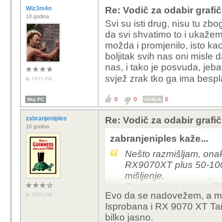
Wiz3m4n
Re: Vodič za odabir grafič
18 godina
Svi su isti drug, nisu tu zb
da svi shvatimo to i ukaže
možda i promjenilo, isto kao
boljitak svih nas oni misle d
nas, i tako je posvuda, jebat
svjež zrak tko ga ima besp
OFFLINE
0
0
0
Moj PC
HVALA
zabranjeniples
Re: Vodič za odabir grafič
16 godina
zabranjeniples kaže...
Nešto razmišljam, onak
RX9070XT plus 50-100
mišljenje.
Prvenstveno se igra P
Evo da se nadovežem, a 
OFFLINE
RTX stara 2.5 godine,
Isprobana i RX 9070 XT Taic
bilko jasno.