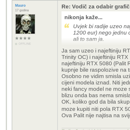
Mauro
Re: Vodič za odabir grafič
17 godina
nikonja kaže...
Uvjek bi radije uzeo naj
1200 eur) nego jednu od
ali to sam ja.
OFFLINE
Ja sam uzeo i najeftiniju 
Trinity OC) i najeftiniju R
najeftiniju RTX 5080 (Pali
kupnje bile raspolozive na t
Osobno ne vidim smisla uzim
cijeni modela iznad. Niti j
neki fancy model ne moze se
blizu onda bas nema smisla
OK, koliko god da bila skup
moze kupiti niti pola RTX 
Ova Palit nije najtisa na svij