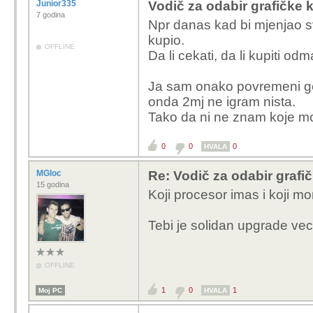
Junior335
Vodič za odabir grafičke k
7 godina
Npr danas kad bi mjenjao s
kupio.
OFFLINE
Da li cekati, da li kupiti o
Ja sam onako povremeni gej
onda 2mj ne igram nista.
Tako da ni ne znam koje mo
0
0
0
HVALA
MGloc
Re: Vodič za odabir grafič
15 godina
Koji procesor imas i koji mon
Tebi je solidan upgrade vec
OFFLINE
1
0
1
Moj PC
HVALA