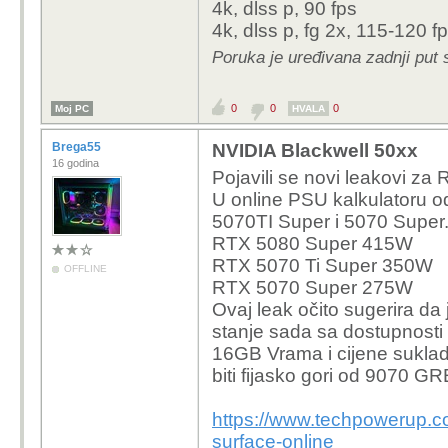
4k, dlss p, 90 fps
4k, dlss p, fg 2x, 115-120 f
Poruka je uređivana zadnji put 
0
0
0
Moj PC
HVALA
Brega55
NVIDIA Blackwell 50xx
16 godina
Pojavili se novi leakovi za 
U online PSU kalkulatoru 
5070TI Super i 5070 Super
RTX 5080 Super 415W
RTX 5070 Ti Super 350W
OFFLINE
RTX 5070 Super 275W
Ovaj leak očito sugerira da
stanje sada sa dostupnosti 
16GB Vrama i cijene sukladno
biti fijasko gori od 9070 GR
https://www.techpowerup.c
surface-online