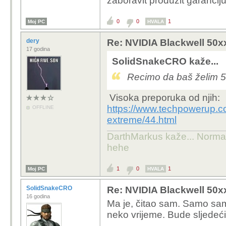
zaboravit produzit garanci
0
0
1
Moj PC
HVALA
dery
Re: NVIDIA Blackwell 50x
17 godina
SolidSnakeCRO kaže...
Recimo da baš želim 
Visoka preporuka od njih:
https://www.techpowerup.c
OFFLINE
extreme/44.html
DarthMarkus kaže... Normalno
hehe
1
0
1
Moj PC
HVALA
SolidSnakeCRO
Re: NVIDIA Blackwell 50x
16 godina
Ma je, čitao sam. Samo sam 
neko vrijeme. Bude sljedeć