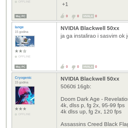
OFFLINE
+1
0
0
0
Moj PC
HVALA
lange
NVIDIA Blackwell 50xx
15 godina
ja ga instalirao i sasvim ok j
OFFLINE
0
0
0
Moj PC
HVALA
Cryogenic
NVIDIA Blackwell 50xx
15 godina
5060ti 16gb:
Doom Dark Age - Revelatio
4k, dlss p, fg 2x, 95-99 fps
4k dlss up, fg 2x, 120 fps
OFFLINE
Assassins Creed Black Fl