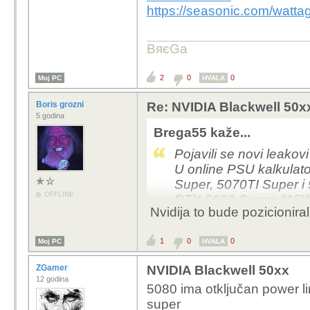
https://seasonic.com/wattag
BяєGa
2
0
0
Moj PC
HVALA
Boris grozni
Re: NVIDIA Blackwell 50x
5 godina
Brega55 kaže...
Pojavili se novi leakov
U online PSU kalkula
Super, 5070TI Super i
OFFLINE
RTX 5080 Super 415
Nvidija to bude pozicioniral
RTX 5070 Ti Super 3
RTX 5070 Super 275
1
0
0
Moj PC
HVALA
Ovaj leak očito sugeri
je stanje sada sa dostu
ZGamer
NVIDIA Blackwell 50xx
više od 16GB Vrama i c
12 godina
5080 ima otključan power 
će cijeli launch biti fi
super