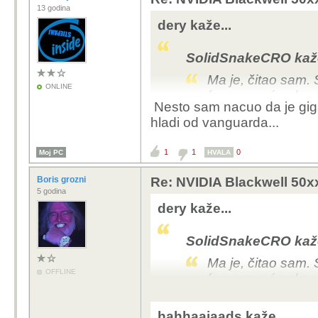
13 godina
dery kaže...
SolidSnakeCRO kaže
Ma je, čitao sam. 
ONLINE
foruma već neko v
Nesto sam nacuo da je giga 
hladi od vanguarda...
Ako ovde hvale gigabyt
prasica sa 7pipeova v
1
1
0
Moj PC
HVALA
Boris grozni
Re: NVIDIA Blackwell 50x
5 godina
dery kaže...
SolidSnakeCRO kaže
Ma je, čitao sam. 
OFFLINE
foruma već neko v
Ako ovde hvale gigabyt
hahhaajaads kaže...