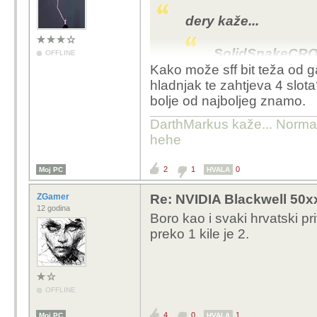
dery kaže...
SolidSnakeCRO 
OFFLINE
Kako može sff bit teža od 
Ma je, čitao s
hladnjak te zahtjeva 4 slot
netko s forum
bolje od najboljeg znamo.
mjesec onda 
DarthMarkus kaže... Normalno
Ako ovde hvale gi
hehe
prasica sa 7pipe
omanit.
2
1
0
Moj PC
HVALA
ZGamer
Re: NVIDIA Blackwell 50x
12 godina
Boro kao i svaki hrvatski pr
hahhaajaads kaže...
preko 1 kile je 2.
dery kaže...
SolidSnake
OFFLINE
Ma je, či
4
0
1
Moj PC
HVALA