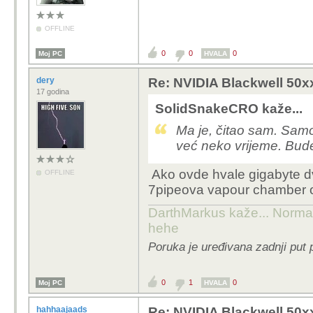
OFFLINE
0
0
0
Moj PC
HVALA
dery
Re: NVIDIA Blackwell 50x
17 godina
SolidSnakeCRO kaže...
Ma je, čitao sam. Samo 
već neko vrijeme. Bude
Ako ovde hvale gigabyte dv
OFFLINE
7pipeova vapour chamber 
DarthMarkus kaže... Normalno
hehe
Poruka je uređivana zadnji put 
0
1
0
Moj PC
HVALA
hahhaajaads
Re: NVIDIA Blackwell 50x