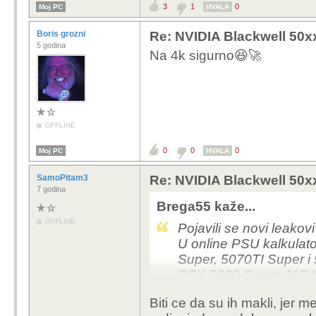
3
1
0
Moj PC
HVALA
Boris grozni
Re: NVIDIA Blackwell 50x
5 godina
Na 4k sigurno😆🚀
OFFLINE
0
0
0
Moj PC
HVALA
SamoPitam3
Re: NVIDIA Blackwell 50x
7 godina
Brega55 kaže...
OFFLINE
Pojavili se novi leakov
U online PSU kalkula
Super, 5070TI Super i
RTX 5080 Super 415
RTX 5070 Ti Super 3
Biti ce da su ih makli, jer men
RTX 5070 Super 275