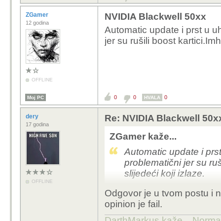
ZGamer
NVIDIA Blackwell 50xx
12 godina
Automatic update i prst u u
jer su rušili boost kartici.Im
OFFLINE
0
0
0
Moj PC
HVALA
dery
Re: NVIDIA Blackwell 50x
17 godina
ZGamer kaže...
Automatic update i prs
problematični jer su ruš
slijedeći koji izlaze.
OFFLINE
Odgovor je u tvom postu i n
opinion je fail.
DarthMarkus kaže... Normalno