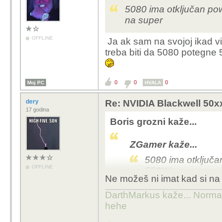
5080 ima otključan po
na super
OFFLINE
Ja ak sam na svojoj ikad vi
treba biti da 5080 potegne
0
0
0
Moj PC
HVALA
dery
Re: NVIDIA Blackwell 50x
17 godina
Boris grozni kaže...
ZGamer kaže...
5080 ima otključa
OFFLINE
550W na super
Ne možeš ni imat kad si na i
Ja ak sam na svojoj ik
DarthMarkus kaže... Normalno
kakav to oc treba bit
hehe
opako curi iz napojne