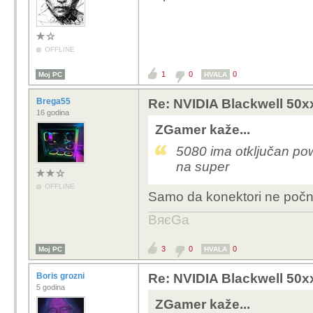
https://www.techpower
super-gpus-surface-on
https://seasonic.com/w
OFFLINE
1
0
0
Moj PC
HVALA
Brega55
Re: NVIDIA Blackwell 50x
16 godina
ZGamer kaže...
5080 ima otključan po
na super
OFFLINE
Samo da konektori ne počnu
BяєGa
3
0
0
Moj PC
HVALA
Boris grozni
Re: NVIDIA Blackwell 50x
5 godina
ZGamer kaže...