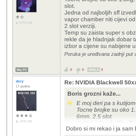
hahhaajaads kaž
slot.
Jedna od najboljih sff izv
dery kaže...
vapor chamber niti cijevi o
OFFLINE
2 slot verziji.
SolidS
Temp su zaista super s obzi
Ma j
rekle da je hladnjak dobar 
jel 
izbor a cijene su nabijene 
vrij
Poruka je uređivana zadnji put 
pala
0
0
0
Moj PC
HVALA
Ako ovde
model, o
dery
Re: NVIDIA Blackwell 50x
vapour c
17 godina
Boris grozni kaže...
Nesto sam na
E moj deri pa s kutijo
najbolji mode
Tocne brojke su oko 1
6mm. 2.5 slot.
o cemu vas dva b
OFFLINE
Jedna od najboljih sff
masivnih 2kg bakra
Dobro si mi rekao i ja sam
nema vapor chamber ni
vapor chamber iz