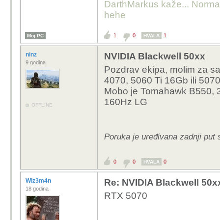
iskljucivo u 2 slot verzij
kučistu!
DarthMarkus kaže... Normalno
Temp su zaista super s
hehe
recenzije su rekle da 
niti kod nas nije neki 
1
0
1
Moj PC
HVALA
Kako može sff bit teža
hladnjak te zahtjeva 4
ninz
NVIDIA Blackwell 50xx
9 godina
tvoje je bolje od najbo
Pozdrav ekipa, molim za sa
4070, 5060 Ti 16Gb ili 507
Mobo je Tomahawk B550, 
160Hz LG
OFFLINE
Poruka je uređivana zadnji put s
0
0
0
HVALA
Wiz3m4n
Re: NVIDIA Blackwell 50x
18 godina
RTX 5070