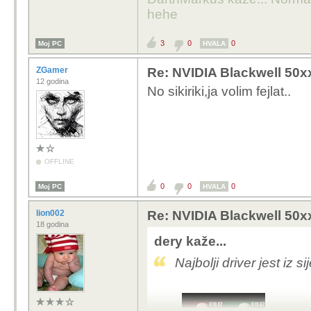
hehe
3
0
0
Moj PC
HVALA
ZGamer
Re: NVIDIA Blackwell 50x
12 godina
No sikiriki,ja volim fejlat..
OFFLINE
0
0
0
Moj PC
HVALA
lion002
Re: NVIDIA Blackwell 50x
18 godina
dery kaže...
Najbolji driver jest iz 