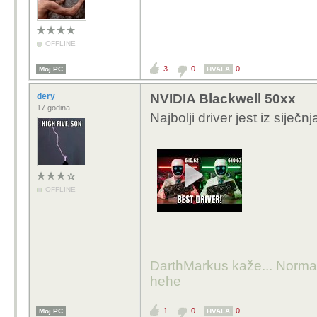
OFFLINE
3
0
0
Moj PC
HVALA
dery
NVIDIA Blackwell 50xx
17 godina
Najbolji driver jest iz siječ
OFFLINE
DarthMarkus kaže... Normalno
hehe
1
0
0
Moj PC
HVALA