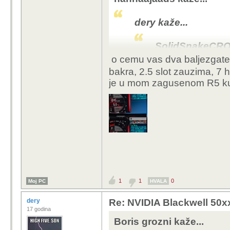
prasica sa 7pipeova v
dery kaže...
SolidSnakeCRO 
o cemu vas dva baljezgat
Ma je, čitao s
bakra, 2.5 slot zauzima, 7 
netko s forum
je u mom zagusenom R5 ku
mjesec onda 
Ako ovde hvale gi
prasica sa 7pipe
omanit.
Nesto sam nacuo da je 
cak bolje hladi od vang
1
1
0
Moj PC
HVALA
dery
Re: NVIDIA Blackwell 50x
17 godina
Boris grozni kaže...