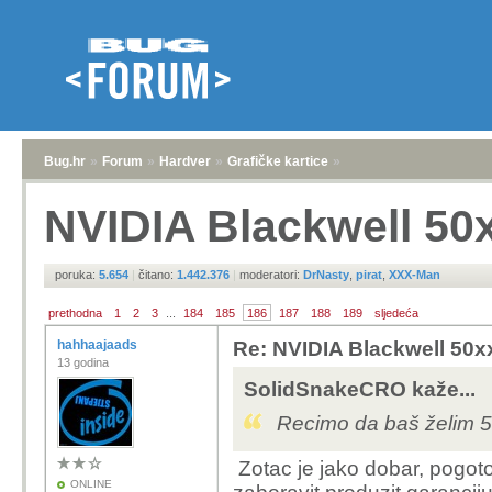
Bug.hr
»
Forum
»
Hardver
»
Grafičke kartice
»
NVIDIA Blackwell 50
poruka:
5.654
|
čitano:
1.442.376
|
moderatori:
DrNasty
,
pirat
,
XXX-Man
prethodna
1
2
3
...
184
185
186
187
188
189
sljedeća
hahhaajaads
Re: NVIDIA Blackwell 50x
13 godina
SolidSnakeCRO kaže...
Recimo da baš želim 
Zotac je jako dobar, pogo
ONLINE