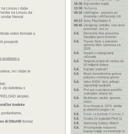
16:36
Koji monitor kupiti
 na Linuxu i dalje
13:36
Slušaona
risnike na Linuxu da
09:32
LifeEngine - pomaže pri
stvaranju i održavanju zdr
e unutar Neural
09:13
Sony PlayStation 5
08:45
Ukrajinski Jetkiller, novi dron
presretač, lovi sv
rtirate video formate u
5.8.
Electronic Arts preuzima
Saudijski javni investici
5.8.
Toyota Yaris s paketom
 provjeriti
opreme Mid+ spremna za
2026
5.8.
Savjeti o nadogradnji
računala
i problemi s
5.8.
'Najaviti projekt AI centra od
50 milijardi dolara
5.8.
Koji iptv izabrati?
tava, no i dalje je
5.8.
Musk investitorima gotovo
polovicu vremena govori
5.8.
Volvo EX50: Veći, jeftiniji i
ski:
napredniji nasljedni
.zip datoteku s
5.8.
Prvi put u povijesti putnički
zrakoplov obavio let
D_PRELOAD skripte)
5.8.
Biciklizam, bicikli, oprema,
staze...
lasničke kodeke
5.8.
Ova Honda iz 1974. dobila
je električni pogon i to
BS postavkama,
5.8.
Kutak za ljubitelje Formule 1
5.8.
Ovako će izgledati Pixel 11
es ili DNxHR
format
5.8.
Samsung Galaxy Watch
5.8.
AI kompanije masovno
kupuju knjige za treniranje m