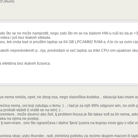
22 (ihush).
ato što se ne može namjestiti, nego zato što mi se na slabom HW-u ruši ko da je +
videa i još bez ikakvih efekata.
nuxu, tek onda kad si priuštim laptop sa 64 GB LPCAMM2 RAM-a. A to će sa ovim ci
kakvih nepredviđenih p...rija, predviđam si već laptop sa Intel CPU-om upakiran s
a efektima bez ikakvih trzavica.
inux nema smisla, opet, ne zbog osa, nego vlasništva-kodeka... situacija kao imam a
ina nema, oni koji zalutaju u temu :) .. i tad je za njih 99% odgovor win, no onih 
robati-vijdeti (i vratiti se na win) :) ..
premiere.. može davinci ako želi, tj problem linuxa je što takav soft za lin nema, ad
ka na njima ne postoji..
, tj ram=vram.. ono što ograničava i stalno 'tjera' juzera na kupnju nove gpu s više v
-korisna stvar, usbc-thunder.. radi, eliminira potrebu za recimo skupim macom ili la