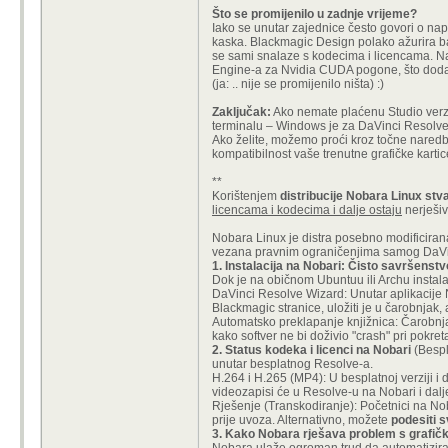
Što se promijenilo u zadnje vrijeme?
Iako se unutar zajednice često govori o nap
kaska. Blackmagic Design polako ažurira baz
se sami snalaze s kodecima i licencama. Na
Engine-a za Nvidia CUDA pogone, što dodat
(ja: .. nije se promijenilo ništa) :)
Zaključak:
Ako nemate plaćenu Studio verziju
terminalu – Windows je za DaVinci Resolve n
Ako želite, možemo proći kroz točne naredbe
kompatibilnost vaše trenutne grafičke karti
**
Korištenjem
distribucije Nobara Linux stva
licencama i kodecima i dalje ostaju
nerješivi
Nobara Linux je distra posebno modificirana
vezana pravnim ograničenjima samog DaVin
1. Instalacija na Nobari: Čisto savršenstv
Dok je na običnom Ubuntuu ili Archu instal
DaVinci Resolve Wizard: Unutar aplikacije 
Blackmagic stranice, uložiti je u čarobnjak,
Automatsko preklapanje knjižnica: Čarobnja
kako softver ne bi doživio "crash" pri pokre
2. Status kodeka i licenci na Nobari
(Bespl
unutar besplatnog Resolve-a.
H.264 i H.265 (MP4): U besplatnoj verziji 
videozapisi će u Resolve-u na Nobari i dalje 
Rješenje (Transkodiranje): Početnici na No
prije uvoza. Alternativno, možete
podesiti 
3. Kako Nobara rješava problem s grafič