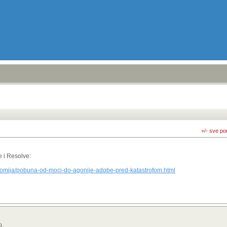
+/- sve po
e i Resolve:
omija/pobuna-od-moci-do-agonije-adobe-pred-katastrofom.html
o.