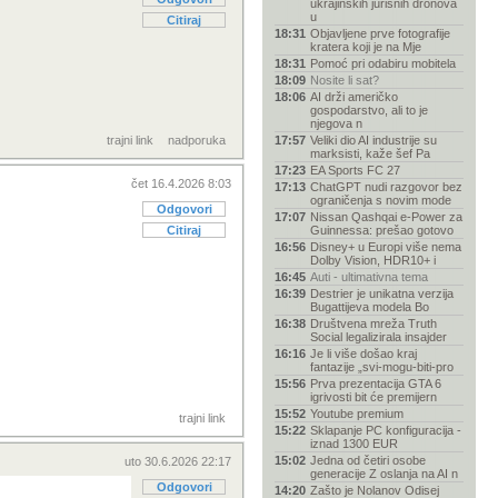
ukrajinskih jurišnih dronova
u
Citiraj
18:31
Objavljene prve fotografije
kratera koji je na Mje
18:31
Pomoć pri odabiru mobitela
18:09
Nosite li sat?
18:06
AI drži američko
gospodarstvo, ali to je
njegova n
trajni link
nadporuka
17:57
Veliki dio AI industrije su
marksisti, kaže šef Pa
17:23
EA Sports FC 27
čet 16.4.2026 8:03
17:13
ChatGPT nudi razgovor bez
ograničenja s novim mode
Odgovori
17:07
Nissan Qashqai e-Power za
Citiraj
Guinnessa: prešao gotovo
16:56
Disney+ u Europi više nema
Dolby Vision, HDR10+ i
16:45
Auti - ultimativna tema
16:39
Destrier je unikatna verzija
Bugattijeva modela Bo
16:38
Društvena mreža Truth
Social legalizirala insajder
16:16
Je li više došao kraj
fantazije „svi-mogu-biti-pro
15:56
Prva prezentacija GTA 6
igrivosti bit će premijern
15:52
Youtube premium
trajni link
15:22
Sklapanje PC konfiguracija -
iznad 1300 EUR
15:02
Jedna od četiri osobe
uto 30.6.2026 22:17
generacije Z oslanja na AI n
Odgovori
14:20
Zašto je Nolanov Odisej