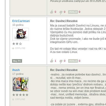
Poruka je uređivana zadnji put uto 30.6.2026 22:
0
0
0
HVALA
EricCartman
Re: Davinci Resolve
10 godina
Ma ja zasad batalih Davinci na Linuxu, ne z
do razine teške frustracije. Jedva sklepah 2 
Vjerojatno ću mu ponovo dati priliku na Li
daljnja budućnost.
Dok se cijene unormale, i ako ne bude još 
integriranim GPU-om.
OFFLINE
Do tad mi ostaje Mac veselje i rad na 4K i s
A za sve ostalo Linux.
1
0
0
Moj PC
HVALA
ihush
Re: Davinci Resolve
17 godina
-realno.. za ovakve potrebe kao davinci.. l
sl. .. rezultat, win-ili-mac..
-tko ima maca ima maca.. no recimo da ga već
dobiju nešto kao 'prečicu' distrom nobaru.. za p
-mac.. nema smisla, jer on ima npr finalcut, 
se izbor svodi na win-mac dok problem kode
-mac.. novi, unified memorija.. strašna stvar
sad kemija nvidia, vidjet ćemo..
OFFLINE
-za ostale pc juzere .. externa gpu, strašna