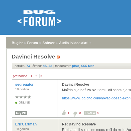
Bug.hr
»
Forum
»
Softver
»
Audio i video alati
»
Davinci Resolve
poruka:
73
|
čitano:
45.134
|
moderatori:
pirat
,
XXX-Man
prethodna
1
2
3
segregator
Davinci Resolve
18 godina
Možda nije baš za ovu temu, ali spominje s
https://www.logicno.com/novac-posao-ekon
ONLINE
1
0
0
Moj PC
HVALA
EricCartman
Re: Davinci Resolve
10 godina
Razbahatili su se, ne mogu reći da mi je ža