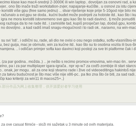
recimo klase kao mac4-srednji 2-3000€ ili win laptop.. dovoljan za osnovni rad, a 
r.. ono što inače traži workstation-zvjer, napajanje-kućište.. u osnovi za istu cijenu
oristiti više gpu (free samo jednu) ... stvar-riješenje koje prije 5-10god nije bilo 
ili računalo a ext.gpu se doda.. kućni buđet može podnjeti za hobiste itd.. kao što i k
o igra ne mora koristiti istovremeno sve gpu kao što to radi davinci.. tj može ponuditi 
razloga da to ne rade itd.. i zamislite tad, kupiš prosječan lap, dodaš gpu, kombi
 no dovoljno.. a kad radiš imaš snagu-mogućnost i to radi ok.. naravno, na win-mac 
 svi 'isti'.. i odlični su, rade, ali dio ne ovisi o osu nego ostatku, softu-vlasništvu-i
, bez guija, mac je obrnuto, win za kućne itd.. kao što su to osobna vozila ili bus-š
 namjena. .. i odličan primjer softa kao davinci koji postoji za sve tri platforme čak i 
.. (za par godina.. možda..) ... je nešto s recimo promox-vmovima, win-mac-lin.. ser
lno, pa i za par multiplayer igara-igrača.. npr xp-w7 za cod5-zombije ili stari starcra
o.. onak, jer mogu.. ali za one koji stvarno rade i žive od videoeditinga hakintoš nij
m za takvu budućnost je što mac više nije x86-pc.. pa tko zna što će biti, za sad radi..
čip kao kriteriji za win11 ili macos25+..)
ject.org.cn.部分作品为网上收集整理，供开源爱好者学习使用
ve?
a ove casual filmiće - složi mi sažetak u 3 minute od ovih materijala.