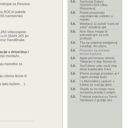
5.8.
Samsung Galaxy
arobnjak za Resolve
S25/S25+/S25 Ultra -
[Rasprava]
alira ROCm pakete
5.8.
Roboti preuzimaju
265 hardversko
najzahtjevnije zadatke u
hotelim
5.8.
Windowsi 11 počeli "sami od
sebe" instalirati apli
5.8.
Novi Xbox mogao bi
H.265 videozapise.
pokretati igre sa svih
) u H.264/H.265 jer
prethodn
i kroz HandBrake.
5.8.
Tko na umjetnoj inteligenciji
zarađuje, tko plaća,
5.8.
Pozivnice za privatne
acije s driverima i
torrent trackere
prije montaže,
5.8.
Apple privremeno uklonio
Telegram iz App Storea zb
maju naredbe za
5.8.
YouTubeov udar na AI slop
donio kolateralne žrtve
5.8.
iPhone postaje pretplata: je li
ju izbora ikone ili
najam uređaja budu
5.8.
I u Mercedesu zaokret: u
 tako kažem... :)
kabinu se vraćaju tipke,
5.8.
Stupila su na snagu nova
europska pravila o umjetn
5.8.
Trideset svjećica za Tom's
Hardware (i groblje oko