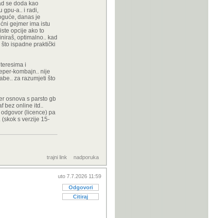
kad se doda kao
 gpu-a.. i radi,
moguće, danas je
ućni gejmer ima istu
iste opcije ako to
niraš, optimalno.. kad
što ispadne praktički
nteresima i
leper-kombajn.. nije
đabe.. za razumjeti što
ver osnova s parsto gb
f bez online itd..
e odgovor (licence) pa
 (skok s verzije 15-
trajni link
nadporuka
uto 7.7.2026 11:59
Odgovori
Citiraj