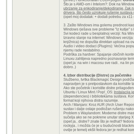
(driver) i funkcionalan CUDA pogon.
Otvore
Što je s AMD-om i Intelom?: Dok na Windows
ubrzanje za enkodiranje/dekodiranje, čak n
drivera, što često uzrokuje rušenje sustava 
(opet moj dodatak: + dodati potrebu za x11-
3. Zašto Windows ima golemu prednost kao
Windows rješava sve probleme "iz kutije" s 
Svi kodeci rade u besplatnoj verziji: Na 
Izravno slanje na internet: Windows verzij
knjižnica) ne dopušta direktan upload na ov
Audio i video dodaci (Plugins): Većina popu
njemu rade nestabilno.
Podrška za hardver: Spajanje običnih kontro
Linuxu zahtijeva napredno poznavanje term
(opet ja: na win i macosu sve radi.. na lin p
dobro..)
4. Izbor distribucije (Distre) za početnike
Službeno, tvrtka Blackmagic Design podrža
napravljen je s pretpostavkom da koristite ta
Ako ste početnik i koristite distre prilagođ
Ubuntu / Linux Mint / Pop!_OS:
Instalacija 
(dependencies) i bibliotekama sustava. Kori
format koji njihova distra razumije.
Arch / Manjaro: Kroz AUR (Arch User Reposit
sustav i dalje ostaje podložan rušenju nakon
Problem s Waylandom: Moderne distre masov
sučelja ako se ne pokrene unutar starijeg X
(opet ja.. distre? znate što je redhat? fedor
rockyja.. i možda će je u budućnosti blackma
ovdje je temelj ekšli fedora jer je redhat kom