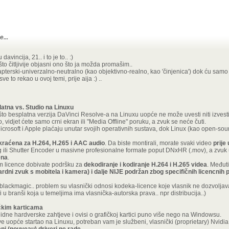
...
avincija, 21.. i to je to.. :)
što čitljivije objasni ono što ja možda promašim..
 čapterski-univerzalno-neutralno (kao objektivno-realno, kao 'činjenica') dok ću sam
ajte nubaru.. trebala bi biti upravo za ovu namjenu odlična dok će za većinu i dalje 
 sve to rekao u ovoj temi, prije aija :) ..
atna vs. Studio na Linuxu
 što besplatna verzija DaVinci Resolve-a na Linuxu uopće ne može uvesti niti izves
vidjet ćete samo crni ekran ili "Media Offline" poruku, a zvuk se neće čuti.
icrosoft i Apple plaćaju unutar svojih operativnih sustava, dok Linux (kao open-so
kraćena za H.264, H.265 i AAC audio
. Da biste montirali, morate svaki video
prije
ili Shutter Encoder u masivne profesionalne formate poput DNxHR (.mov), a zvuk u
ena
.
om licence dobivate podršku za
dekodiranje i kodiranje H.264 i H.265 videa
. Međuti
dni zvuk s mobitela i kamera) i dalje NIJE podržan zbog specifičnih licencnih 
, blackmagic.. problem su vlasnički odnosi kodeka-licence koje vlasnik ne dozvoljava
ofi u branši koja u temeljima ima vlasnička-autorska prava.. npr distribucija..)
ičkim karticama
dne hardverske zahtjeve i ovisi o grafičkoj kartici puno više nego na Windowsu.
 uopće startao na Linuxu, potreban vam je službeni, vlasnički (proprietary) Nvidi