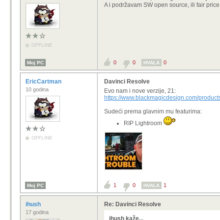
A i podržavam SW open source, ili fair price
OFFLINE
0
0
0
Moj PC
HVALA
EricCartman
Davinci Resolve
10 godina
Evo nam i nove verzije, 21:
https://www.blackmagicdesign.com/product
Sudeći prema glavnim mu featurima:
RIP Lightroom
OFFLINE
1
0
1
Moj PC
HVALA
ihush
Re: Davinci Resolve
17 godina
ihush kaže...