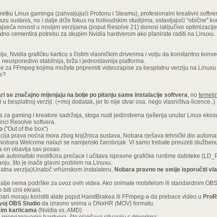
retku Linux gaminga (zahvaljujući Protonu i Steamu), profesionalni kreativni softver
u sustava, no i dalje drže fokus na holivudskim studijima, ostavljajući "obične" ko
jveća novost u novijim verzijama (poput Resolve 21) donosi isključivo optimizacij
no cementira potrebu za skupim Nvidia hardverom ako planirate raditi na Linuxu.
, Nvidia grafičku karticu s čistim vlasničkim driverima i volju da konstantno konve
eusporedivo stabilnija, brža i jednostavnija platforma.
 za FFmpeg kojima možete pripremiti videozapise za besplatnu verziju na Linuxu ili
ce?
ri se značajno mijenjaju na bolje po pitanju same instalacije softvera
, no
temeljn
 u besplatnoj verziji. (+moj dodatak, jer to nije stvar osa, nego vlasništva-licence..)
 za gaming i kreatore sadržaja, stoga nudi jedinstvena rješenja unutar Linux ekosus
ci Resolve softvera.
o
("Out of the box")
acija prava noćna mora zbog knjižnica sustava, Nobara rješava tehnički dio automat
Nobara Welcome nalazi se namjenski čarobnjak. Vi samo trebate preuzeti službenu 
 a on obavlja sav posao.
k automatski modificira prečace i učitava ispravne grafičke runtime datoteke (L
tanju, što je inače glavni problem na Linuxu.
atna verzija)Unatoč vrhunskom instalateru,
Nobara pravno ne smije isporučiti v
i dalje nema podrške za uvoz ovih videa. Ako snimate mobitelom ili standardnim O
biti crni ekrani.
bari moraju koristiti alate poput HandBrakea ili FFmpeg-a da prebace video u
ProR
svoj OBS Studio
da izravno snima u DNxHR (MOV) formatu.
kim karticama
(Nvidia vs. AMD)