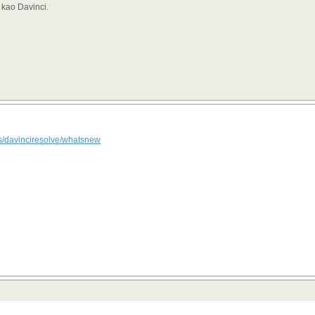
 kao Davinci.
s/davinciresolve/whatsnew