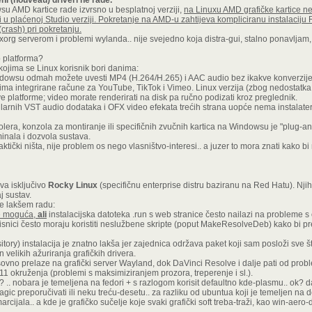
ni (nouveau) driveri ne rade.
u AMD kartice rade izvrsno u besplatnoj verziji,
na Linuxu AMD grafičke kartice n
i u plaćenoj Studio verziji. Pokretanje na AMD-u zahtijeva kompliciranu instalacij
(crash) pri pokretanju.
xorg serverom i problemi wylanda.. nije svejedno koja distra-gui, stalno ponavljam,
 platforma?
kojima se Linux korisnik bori danima:
Windowsu odmah možete uvesti MP4 (H.264/H.265) i AAC audio bez ikakve konverzije
a ima integrirane račune za YouTube, TikTok i Vimeo. Linux verzija (zbog nedostatk
e platforme; video morate renderirati na disk pa ručno podizati kroz preglednik.
larnih VST audio dodataka i OFX video efekata trećih strana uopće nema instalatere
lera, konzola za montiranje ili specifičnih zvučnih kartica na Windowsu je "plug-an
inala i dozvola sustava.
raktički ništa, nije problem os nego vlasništvo-interesi.. a juzer to mora znati kako b
va isključivo
Rocky Linux
(specifičnu enterprise distru baziranu na Red Hatu). Njih
j sustav.
ene lakšem radu:
je moguća,
ali
instalacijska datoteka .run s web stranice često nailazi na probleme s
snici često moraju koristiti neslužbene skripte (poput MakeResolveDeb) kako bi pretv
ory) instalacija je znatno lakša jer zajednica održava paket koji sam posloži sve št
 velikih ažuriranja grafičkih drivera.
no prelaze na grafički server Wayland, dok DaVinci Resolve i dalje pati od prob
11 okruženja (problemi s maksimiziranjem prozora, treperenje i sl.).
a? .. nobara je temeljena na fedori + s razlogom korisit defaultno kde-plasmu.. ok? da
gic preporučivati ili neku treću-desetu.. za razliku od ubuntua koji je temeljen na 
arcijala.. a kde je grafičko sučelje koje svaki grafički soft treba-traži, kao win-aero-d