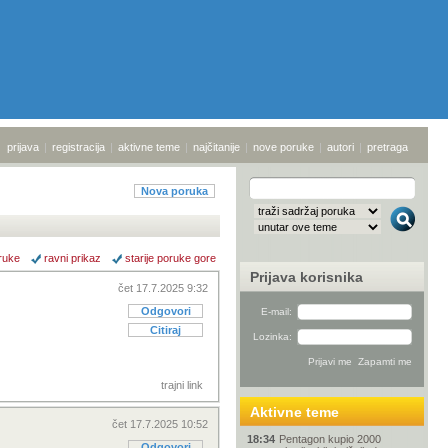
prijava
|
registracija
|
aktivne teme
|
najčitanije
|
nove poruke
|
autori
|
pretraga
Nova poruka
ruke
ravni prikaz
starije poruke gore
Prijava korisnika
čet 17.7.2025 9:32
Odgovori
E-mail:
Citiraj
Lozinka:
trajni link
Aktivne teme
čet 17.7.2025 10:52
18:34
Pentagon kupio 2000
Odgovori