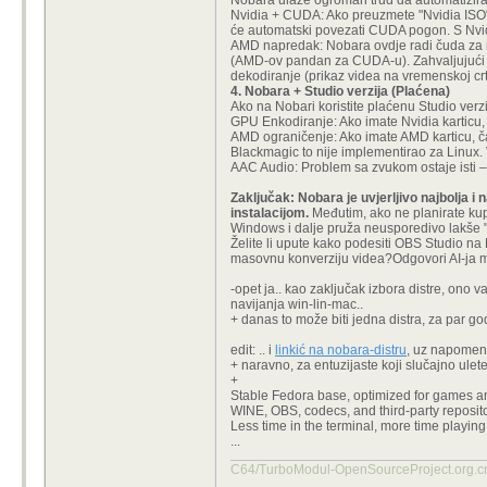
Nobara ulaže ogroman trud da automatizira 
Nvidia + CUDA: Ako preuzmete "Nvidia ISO" 
će automatski povezati CUDA pogon. S Nvidi
AMD napredak: Nobara ovdje radi čuda za ra
(AMD-ov pandan za CUDA-u). Zahvaljujući 
dekodiranje (prikaz videa na vremenskoj crti
4. Nobara + Studio verzija (Plaćena)
Ako na Nobari koristite plaćenu Studio verzij
GPU Enkodiranje: Ako imate Nvidia karticu, 
AMD ograničenje: Ako imate AMD karticu, ča
Blackmagic to nije implementirao za Linux.
AAC Audio: Problem sa zvukom ostaje isti – 
Zaključak: Nobara je uvjerljivo najbolja i 
instalacijom.
Međutim, ako ne planirate kupit
Windows i dalje pruža neusporedivo lakše "
Želite li upute kako podesiti OBS Studio n
masovnu konverziju videa?Odgovori AI-ja m
-opet ja.. kao zaključak izbora distre, ono va
navijanja win-lin-mac..
+ danas to može biti jedna distra, za par go
edit: .. i
linkić na nobara-distru
, uz napomenu, 
+ naravno, za entuzijaste koji slučajno ulete,
+
Stable Fedora base, optimized for games an
WINE, OBS, codecs, and third-party reposit
Less time in the terminal, more time playing
...
C64/TurboModul-OpenSourcePro