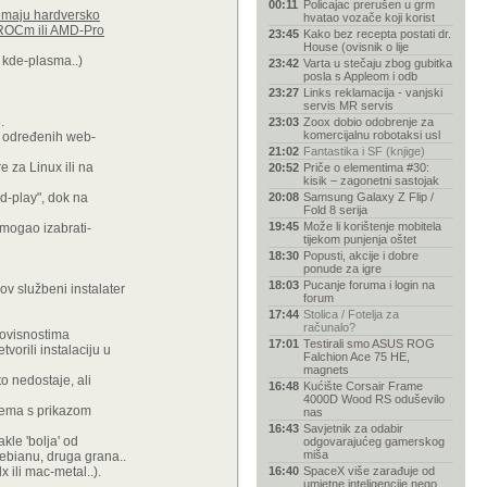
00:11
Policajac prerušen u grm
emaju hardversko
hvatao vozače koji korist
u ROCm ili AMD-Pro
23:45
Kako bez recepta postati dr.
House (ovisnik o lije
 kde-plasma..)
23:42
Varta u stečaju zbog gubitka
posla s Appleom i odb
23:27
Links reklamacija - vanjski
servis MR servis
.
23:03
Zoox dobio odobrenje za
komercijalnu robotaksi usl
a određenih web-
21:02
Fantastika i SF (knjige)
 za Linux ili na
20:52
Priče o elementima #30:
kisik – zagonetni sastojak
d-play", dok na
20:08
Samsung Galaxy Z Flip /
Fold 8 serija
19:45
Može li korištenje mobitela
i mogao izabrati-
tijekom punjenja oštet
18:30
Popusti, akcije i dobre
ponude za igre
18:03
Pucanje foruma i login na
ov službeni instalater
forum
17:44
Stolica / Fotelja za
računalo?
 ovisnostima
17:01
Testirali smo ASUS ROG
orili instalaciju u
Falchion Ace 75 HE,
magnets
o nedostaje, ali
16:48
Kućište Corsair Frame
4000D Wood RS oduševilo
lema s prikazom
nas
16:43
Savjetnik za odabir
kle 'bolja' od
odgovarajućeg gamerskog
miša
debianu, druga grana..
x ili mac-metal..).
16:40
SpaceX više zarađuje od
umjetne inteligencije nego