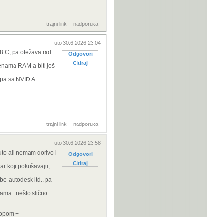
trajni link
nadporuka
uto 30.6.2026 23:04
38 C, pa otežava rad
Odgovori
Citiraj
jenama RAM-a biti još
kupa sa NVIDIA
trajni link
nadporuka
uto 30.6.2026 23:58
uto ali nemam gorivo i
Odgovori
Citiraj
par koji pokušavaju,
obe-autodesk itd.. pa
rama.. nešto slično
ptopom +