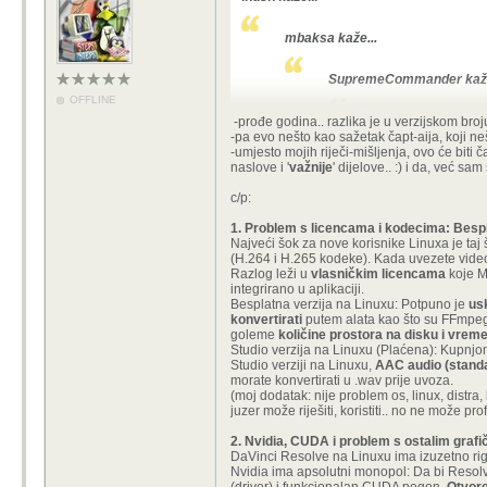
mbaksa kaže...
SupremeCommander kaže
OFFLINE
--
-prođe godina.. razlika je u verzijskom broju d
-pa evo nešto kao sažetak čapt-aija, koji ne
-umjesto mojih riječi-mišljenja, ovo će biti
-pa ponovo, ako probate distre.. prob
naslove i '
važnije
' dijelove.. :) i da, već sam
c/p:
1. Problem s licencama i kodecima: Bespl
Najveći šok za nove korisnike Linuxa je taj
(H.264 i H.265 kodeke). Kada uvezete video, 
Razlog leži u
vlasničkim licencama
koje M
integrirano u aplikaciji.
Besplatna verzija na Linuxu: Potpuno je
us
konvertirati
putem alata kao što su FFmpeg 
goleme
količine prostora na disku i vrem
Studio verzija na Linuxu (Plaćena): Kupnj
Studio verziji na Linuxu,
AAC audio (standar
morate konvertirati u .wav prije uvoza.
(moj dodatak: nije problem os, linux, distra
juzer može riješiti, koristiti.. no ne može pr
2. Nvidia, CUDA i problem s ostalim graf
DaVinci Resolve na Linuxu ima izuzetno rigi
Nvidia ima apsolutni monopol: Da bi Resolve