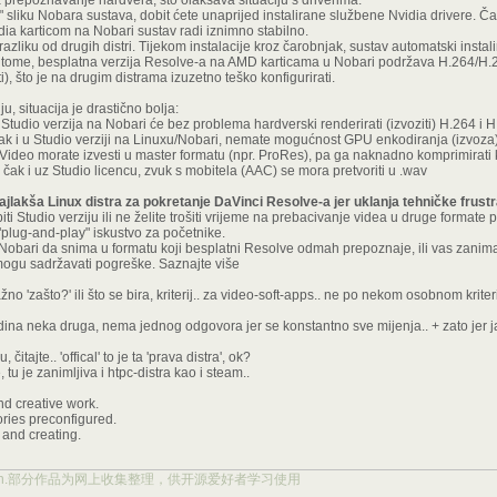
prepoznavanje hardvera, što olakšava situaciju s driverima:
sliku Nobara sustava, dobit ćete unaprijed instalirane službene Nvidia drivere. Č
a karticom na Nobari sustav radi iznimno stabilno.
zliku od drugih distri. Tijekom instalacije kroz čarobnjak, sustav automatski inst
tome, besplatna verzija Resolve-a na AMD karticama u Nobari podržava H.264/H.
), što je na drugim distrama izuzetno teško konfigurirati.
u, situacija je drastično bolja:
Studio verzija na Nobari će bez problema hardverski renderirati (izvoziti) H.264 i 
k i u Studio verziji na Linuxu/Nobari, nemate mogućnost GPU enkodiranja (izvoza
 Video morate izvesti u master formatu (npr. ProRes), pa ga naknadno komprimirat
čak i uz Studio licencu, zvuk s mobitela (AAC) se mora pretvoriti u .wav
najlakša Linux distra za pokretanje DaVinci Resolve-a jer uklanja tehničke frustr
i Studio verziju ili ne želite trošiti vrijeme na prebacivanje videa u druge formate 
plug-and-play" iskustvo za početnike.
a Nobari da snima u formatu koji besplatni Resolve odmah prepoznaje, ili vas zani
ogu sadržavati pogreške. Saznajte više
žno 'zašto?' ili što se bira, kriterij.. za video-soft-apps.. ne po nekom osobnom kriteri
dina neka druga, nema jednog odgovora jer se konstantno sve mijenja.. + zato jer ja
čitajte.. 'offical' to je ta 'prava distra', ok?
 tu je zanimljiva i htpc-distra kao i steam..
d creative work.
ories preconfigured.
 and creating.
ject.org.cn.部分作品为网上收集整理，供开源爱好者学习使用