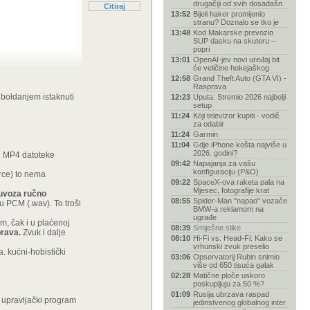
drugačiji od svih dosadašn
Citiraj
13:52
Bijeli haker promijenio
stranu? Doznalo se tko je
13:48
Kod Makarske prevozio
SUP dasku na skuteru –
popri
13:01
OpenAI-jev novi uređaj bit
će veličine hokejaškog
12:58
Grand Theft Auto (GTA VI) -
Rasprava
o boldanjem istaknuti
12:23
Uputa: Stremio 2026 najbolji
ostati win.
setup
11:24
Koji televizor kupiti - vodič
za odabir
11:24
Garmin
11:04
Gdje iPhone košta najviše u
2026. godini?
ti MP4 datoteke
09:42
Napajanja za vašu
konfiguraciju (P&O)
urce) to nema
09:22
SpaceX-ova raketa pala na
Mjesec, fotografije krat
 uvoza ručno
08:55
Spider-Man "napao" vozače
 PCM (.wav). To troši
BMW-a reklamom na
ugrađe
m, čak i u plaćenoj
08:39
Smiješne slike
prava.
Zvuk i dalje
08:10
Hi-Fi vs. Head-Fi: Kako se
vrhunski zvuk preselio
. kućni-hobistički
03:06
Opservatorij Rubin snimio
više od 650 tisuća galak
02:28
Matične ploče uskoro
poskupljuju za 50 %?
01:09
Rusija ubrzava raspad
a upravljački program
jedinstvenog globalnog inter