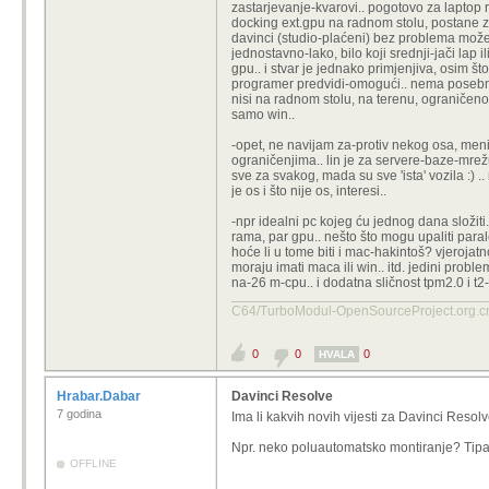
zastarjevanje-kvarovi.. pogotovo za laptop 
docking ext.gpu na radnom stolu, postane zvje
davinci (studio-plaćeni) bez problema može k
jednostavno-lako, bilo koji srednji-jači lap 
gpu.. i stvar je jednako primjenjiva, osim št
programer predvidi-omogući.. nema posebnog 
nisi na radnom stolu, na terenu, ograničeno
samo win..
-opet, ne navijam za-protiv nekog osa, meni su
ograničenjima.. lin je za servere-baze-mrežu
sve za svakog, mada su sve 'ista' vozila :) ..
je os i što nije os, interesi..
-npr idealni pc kojeg ću jednog dana složiti
rama, par gpu.. nešto što mogu upaliti parale
hoće li u tome biti i mac-hakintoš? vjerojatn
moraju imati maca ili win.. itd. jedini proble
na-26 m-cpu.. i dodatna sličnost tpm2.0 i t2-
C64/TurboModul-OpenSourcePro
0
0
0
HVALA
Hrabar.Dabar
Davinci Resolve
7 godina
Ima li kakvih novih vijesti za Davinci Resol
Npr. neko poluautomatsko montiranje? Tipa z
OFFLINE