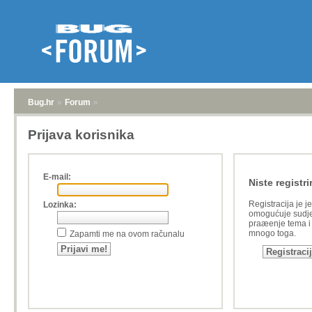
Bug.hr
»
Forum
»
Prijava korisnika
E-mail:
Niste registri
Registracija je j
Lozinka:
omogućuje sudje
praæenje tema i a
mnogo toga.
Zapamti me na ovom računalu