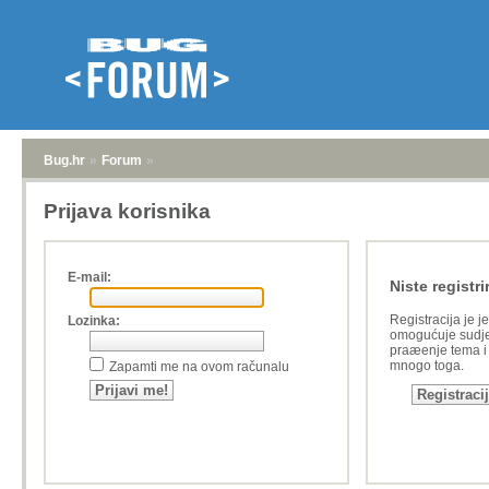
Bug.hr
»
Forum
»
Prijava korisnika
E-mail:
Niste registri
Registracija je j
Lozinka:
omogućuje sudje
praæenje tema i a
mnogo toga.
Zapamti me na ovom računalu