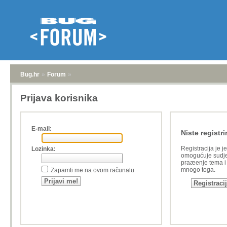
Bug.hr
»
Forum
»
Prijava korisnika
E-mail:
Niste registri
Registracija je j
Lozinka:
omogućuje sudje
praæenje tema i a
mnogo toga.
Zapamti me na ovom računalu