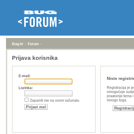
Bug.hr
»
Forum
»
Prijava korisnika
E-mail:
Niste registri
Registracija je j
Lozinka:
omogućuje sudje
praæenje tema i a
mnogo toga.
Zapamti me na ovom računalu