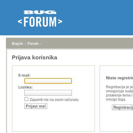
Bug.hr
»
Forum
»
Prijava korisnika
E-mail:
Niste registri
Registracija je j
Lozinka:
omogućuje sudje
praæenje tema i a
mnogo toga.
Zapamti me na ovom računalu