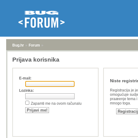
Bug.hr
»
Forum
»
Prijava korisnika
E-mail:
Niste registri
Registracija je j
Lozinka:
omogućuje sudje
praæenje tema i a
mnogo toga.
Zapamti me na ovom računalu