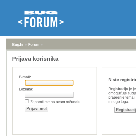
Bug.hr
»
Forum
»
Prijava korisnika
E-mail:
Niste registri
Registracija je j
Lozinka:
omogućuje sudje
praæenje tema i a
mnogo toga.
Zapamti me na ovom računalu