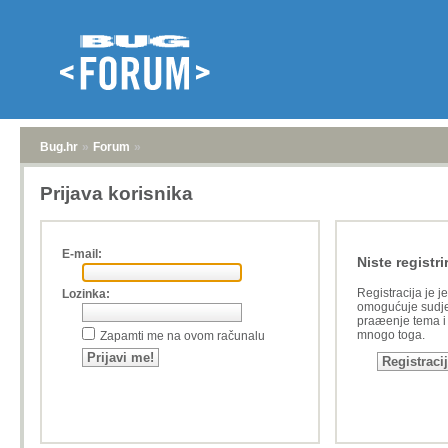
Bug.hr
»
Forum
»
Prijava korisnika
E-mail:
Niste registri
Registracija je j
Lozinka:
omogućuje sudje
praæenje tema i a
mnogo toga.
Zapamti me na ovom računalu