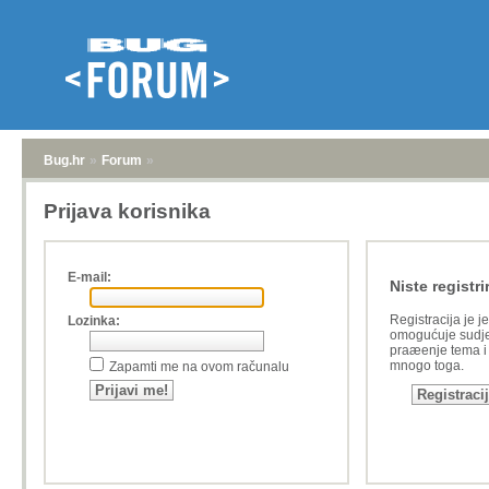
Bug.hr
»
Forum
»
Prijava korisnika
E-mail:
Niste registri
Registracija je j
Lozinka:
omogućuje sudje
praæenje tema i a
mnogo toga.
Zapamti me na ovom računalu