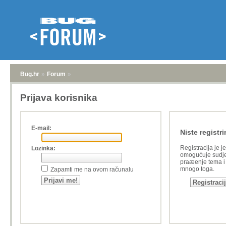
Bug.hr
»
Forum
»
Prijava korisnika
E-mail:
Niste registri
Registracija je j
Lozinka:
omogućuje sudje
praæenje tema i a
mnogo toga.
Zapamti me na ovom računalu