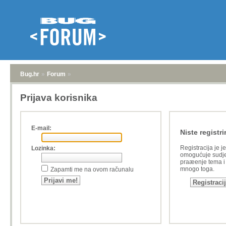
Bug.hr
»
Forum
»
Prijava korisnika
E-mail:
Niste registri
Registracija je j
Lozinka:
omogućuje sudje
praæenje tema i a
mnogo toga.
Zapamti me na ovom računalu