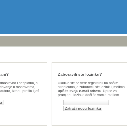
rani?
Zaboravili ste lozinku?
ednostavna i besplatna, a
Ukoliko ste se veæ registrirali na našim
lovanje u raspravama,
stranicama, a zaboravili ste lozinku, molimo
utora, izradu profila i još
upišite svoju e-mail adresu
. Upute za
promjenu lozinke doći će vam e-mailom.