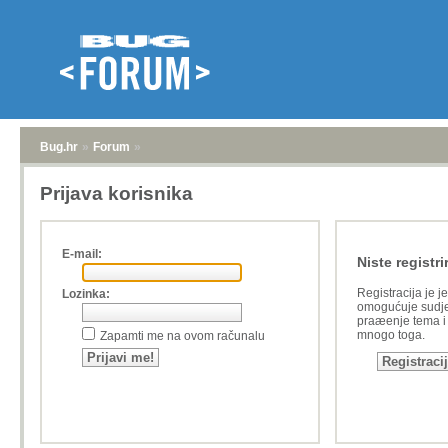
Bug.hr
»
Forum
»
Prijava korisnika
E-mail:
Niste registri
Registracija je j
Lozinka:
omogućuje sudje
praæenje tema i a
mnogo toga.
Zapamti me na ovom računalu