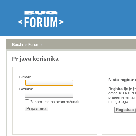
Bug.hr
»
Forum
»
Prijava korisnika
E-mail:
Niste registri
Registracija je j
Lozinka:
omogućuje sudje
praæenje tema i a
mnogo toga.
Zapamti me na ovom računalu