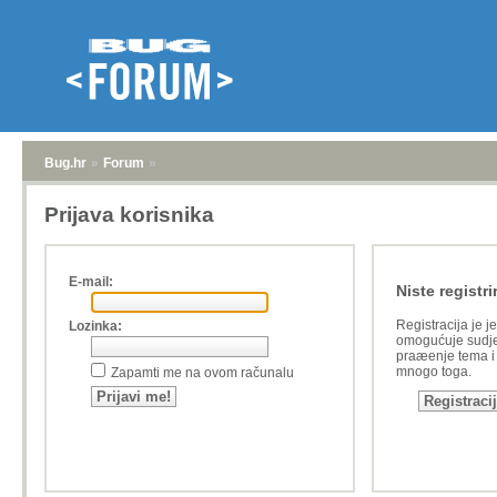
Bug.hr
»
Forum
»
Prijava korisnika
E-mail:
Niste registri
Registracija je j
Lozinka:
omogućuje sudje
praæenje tema i a
mnogo toga.
Zapamti me na ovom računalu