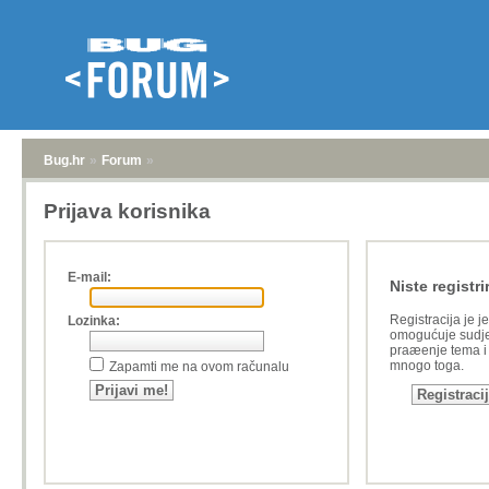
Bug.hr
»
Forum
»
Prijava korisnika
E-mail:
Niste registri
Registracija je j
Lozinka:
omogućuje sudje
praæenje tema i a
mnogo toga.
Zapamti me na ovom računalu