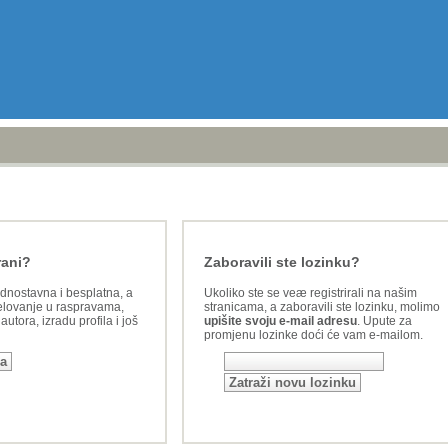
rani?
Zaboravili ste lozinku?
ednostavna i besplatna, a
Ukoliko ste se veæ registrirali na našim
lovanje u raspravama,
stranicama, a zaboravili ste lozinku, molimo
utora, izradu profila i još
upišite svoju e-mail adresu
. Upute za
promjenu lozinke doći će vam e-mailom.