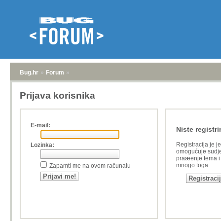
Bug.hr
»
Forum
»
Prijava korisnika
E-mail:
Niste registri
Registracija je j
Lozinka:
omogućuje sudje
praæenje tema i a
mnogo toga.
Zapamti me na ovom računalu