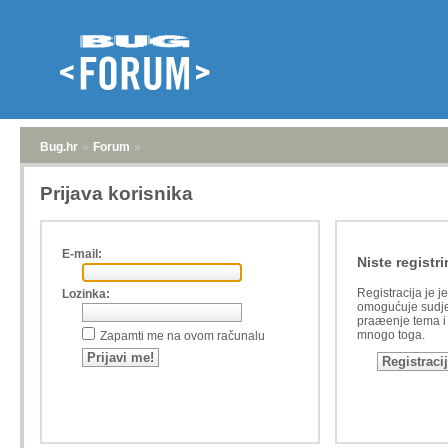
Bug.hr
»
Forum
»
Prijava korisnika
E-mail:
Niste registri
Registracija je j
Lozinka:
omogućuje sudje
praæenje tema i a
mnogo toga.
Zapamti me na ovom računalu