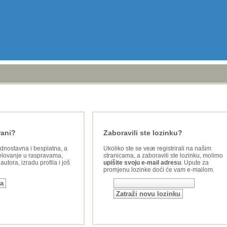
rani?
Zaboravili ste lozinku?
ednostavna i besplatna, a
Ukoliko ste se veæ registrirali na našim
lovanje u raspravama,
stranicama, a zaboravili ste lozinku, molimo
utora, izradu profila i još
upišite svoju e-mail adresu
. Upute za
promjenu lozinke doći će vam e-mailom.