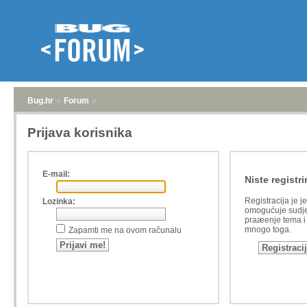
Bug.hr
»
Forum
»
Prijava korisnika
E-mail:
Niste registri
Registracija je j
Lozinka:
omogućuje sudje
praæenje tema i a
mnogo toga.
Zapamti me na ovom računalu