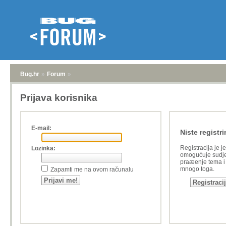
Bug.hr
»
Forum
»
Prijava korisnika
E-mail:
Niste registri
Registracija je j
Lozinka:
omogućuje sudje
praæenje tema i a
mnogo toga.
Zapamti me na ovom računalu