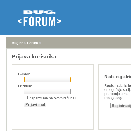
Bug.hr
»
Forum
»
Prijava korisnika
E-mail:
Niste registri
Registracija je j
Lozinka:
omogućuje sudje
praæenje tema i a
mnogo toga.
Zapamti me na ovom računalu