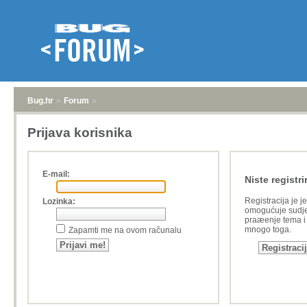
Bug.hr
»
Forum
»
Prijava korisnika
E-mail:
Niste registri
Registracija je j
Lozinka:
omogućuje sudje
praæenje tema i a
mnogo toga.
Zapamti me na ovom računalu