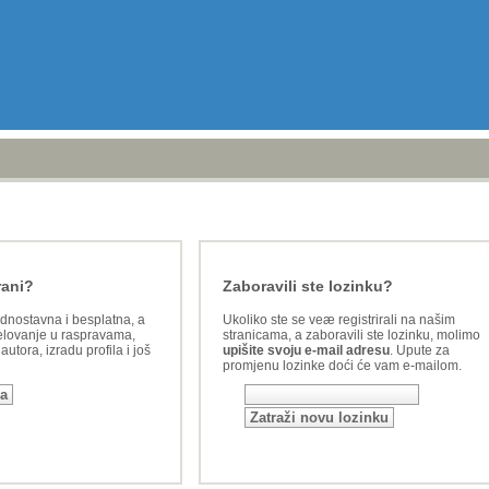
rani?
Zaboravili ste lozinku?
ednostavna i besplatna, a
Ukoliko ste se veæ registrirali na našim
lovanje u raspravama,
stranicama, a zaboravili ste lozinku, molimo
utora, izradu profila i još
upišite svoju e-mail adresu
. Upute za
promjenu lozinke doći će vam e-mailom.