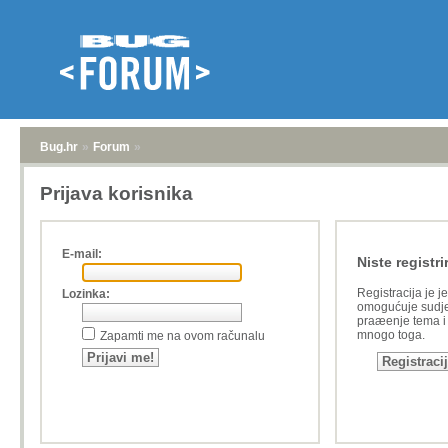
Bug.hr
»
Forum
»
Prijava korisnika
E-mail:
Niste registri
Registracija je j
Lozinka:
omogućuje sudje
praæenje tema i a
mnogo toga.
Zapamti me na ovom računalu