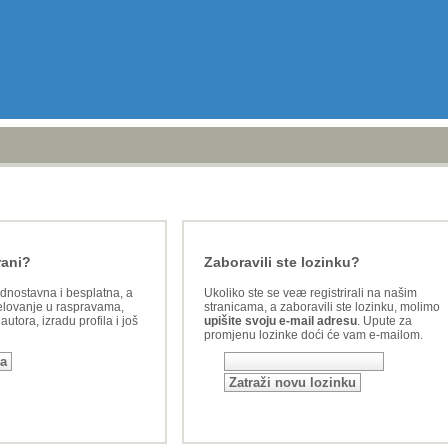
rani?
Zaboravili ste lozinku?
ednostavna i besplatna, a
Ukoliko ste se veæ registrirali na našim
lovanje u raspravama,
stranicama, a zaboravili ste lozinku, molimo
utora, izradu profila i još
upišite svoju e-mail adresu
. Upute za
promjenu lozinke doći će vam e-mailom.