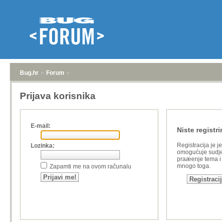
Bug.hr
»
Forum
»
Prijava korisnika
E-mail:
Niste registri
Registracija je j
Lozinka:
omogućuje sudje
praæenje tema i a
mnogo toga.
Zapamti me na ovom računalu