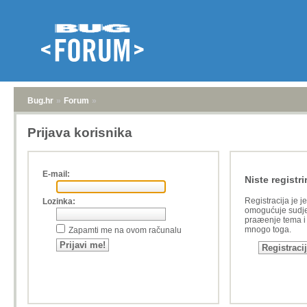
Bug.hr
»
Forum
»
Prijava korisnika
E-mail:
Niste registri
Registracija je j
Lozinka:
omogućuje sudje
praæenje tema i a
mnogo toga.
Zapamti me na ovom računalu